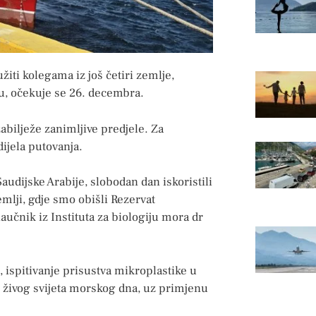
žiti kolegama iz još četiri zemlje,
ku, očekuje se 26. decembra.
zabilježe zanimljive predjele. Za
dijela putovanja.
audijske Arabije, slobodan dan iskoristili
mlji, gdje smo obišli Rezervat
naučnik iz Instituta za biologiju mora dr
, ispitivanje prisustva mikroplastike u
živog svijeta morskog dna, uz primjenu