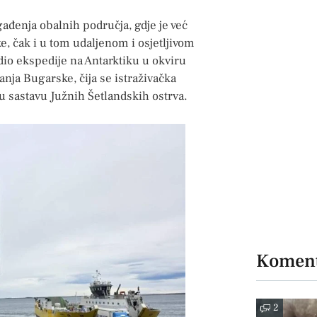
ađenja obalnih područja, gdje je već
ke, čak i u tom udaljenom i osjetljivom
 dio ekspedije na Antarktiku u okviru
nja Bugarske, čija se istraživačka
 u sastavu Južnih Šetlandskih ostrva.
Koment
2