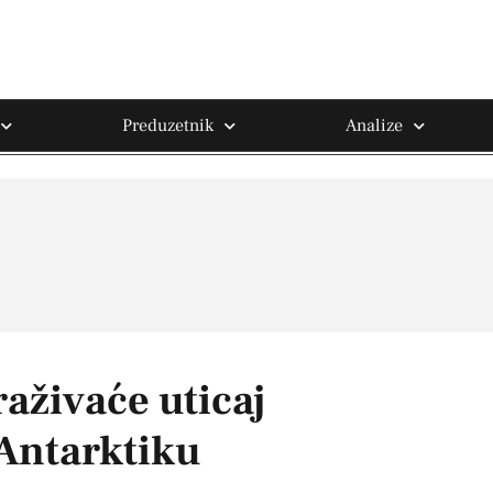
Preduzetnik
Analize
raživaće uticaj
 Antarktiku