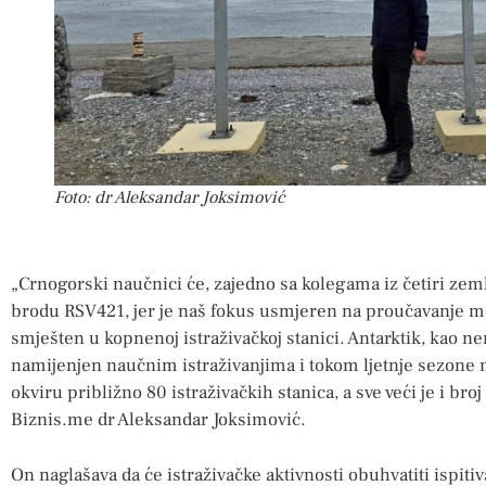
Foto: dr Aleksandar Joksimović
„Crnogorski naučnici će, zajedno sa kolegama iz četiri zem
brodu RSV421, jer je naš fokus usmjeren na proučavanje m
smješten u kopnenoj istraživačkoj stanici. Antarktik, kao nen
namijenjen naučnim istraživanjima i tokom ljetnje sezone
okviru približno 80 istraživačkih stanica, a sve veći je i broj
Biznis.me dr Aleksandar Joksimović.
On naglašava da će istraživačke aktivnosti obuhvatiti ispit