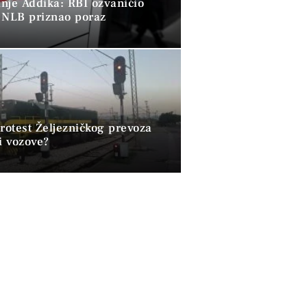
nje Addika: RBI ozvaničio
 NLB priznao poraz
rotest Željezničkog prevoza
i vozove?