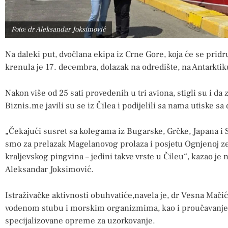
Foto: dr Aleksandar Joksimović
Na daleki put, dvočlana ekipa iz Crne Gore, koja će se pridru
krenula je 17. decembra, dolazak na odredište, na Antarkti
Nakon više od 25 sati provedenih u tri aviona, stigli su i da 
Biznis.me javili su se iz Čilea i podijelili sa nama utiske sa 
„Čekajući susret sa kolegama iz Bugarske, Grčke, Japana i S
smo za prelazak Magelanovog prolaza i posjetu Ognjenoj ze
kraljevskog pingvina – jedini takve vrste u Čileu“, kazao je 
Aleksandar Joksimović.
Istraživačke aktivnosti obuhvatiće,navela je, dr Vesna Mačić
vodenom stubu i morskim organizmima, kao i proučavanje 
specijalizovane opreme za uzorkovanje.