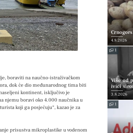
Crnogorsk
4.8.2026
1
lje, boraviti na naučno-istraživačkom
Više od 
ora, dok će dio međunarodnog tima biti
ivici sir
aseljeni kontinent, isključivo je
3.8.2026
 na njemu boravi oko 4.000 naučnika u
1
 turista koji ga posjećuju“, kazao je za
ivanje prisustva mikroplastike u vodenom