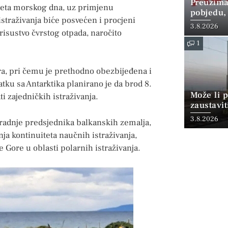
Preuzima
jeta morskog dna, uz primjenu
pobjedu,
traživanja biće posvećen i procjeni
3.8.2026
risustvo čvrstog otpada, naročito
1
ra, pri čemu je prethodno obezbijeđena i
ku sa Antarktika planirano je da brod 8.
Može li p
ti zajedničkih istraživanja.
zaustavit
3.8.2026
aradnje predsjednika balkanskih zemalja,
ja kontinuiteta naučnih istraživanja,
 Gore u oblasti polarnih istraživanja.