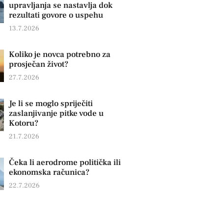
upravljanja se nastavlja dok
rezultati govore o uspehu
13.7.2026
Koliko je novca potrebno za
prosječan život?
27.7.2026
Je li se moglo spriječiti
zaslanjivanje pitke vode u
Kotoru?
21.7.2026
Čeka li aerodrome politička ili
ekonomska računica?
22.7.2026