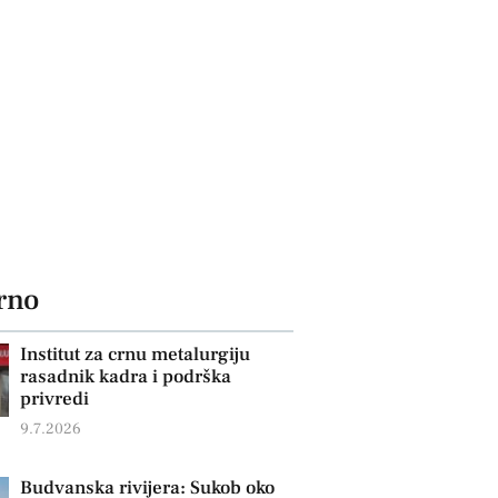
rno
Institut za crnu metalurgiju
rasadnik kadra i podrška
privredi
9.7.2026
Budvanska rivijera: Sukob oko