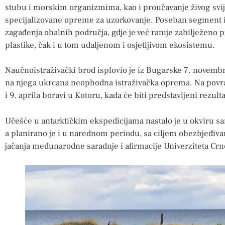
stubu i morskim organizmima, kao i proučavanje živog svi
specijalizovane opreme za uzorkovanje. Poseban segment is
zagađenja obalnih područja, gdje je već ranije zabilježeno p
plastike, čak i u tom udaljenom i osjetljivom ekosistemu.
Naučnoistraživački brod isplovio je iz Bugarske 7. novemb
na njega ukrcana neophodna istraživačka oprema. Na povrat
i 9. aprila boravi u Kotoru, kada će biti predstavljeni rezulta
Učešće u antarktičkim ekspedicijama nastalo je u okviru s
a planirano je i u narednom periodu, sa ciljem obezbjeđivan
jačanja međunarodne saradnje i afirmacije Univerziteta Crne