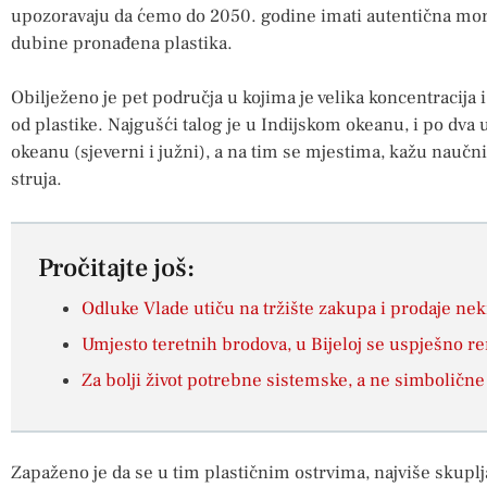
upozoravaju da ćemo do 2050. godine imati autentična mora
dubine pronađena plastika.
Obilježeno je pet područja u kojima je velika koncentracija i 
od plastike. Najgušći talog je u Indijskom okeanu, i po dva 
okeanu (sjeverni i južni), a na tim se mjestima, kažu naučn
struja.
Pročitajte još:
Odluke Vlade utiču na tržište zakupa i prodaje ne
Umjesto teretnih brodova, u Bijeloj se uspješno r
Za bolji život potrebne sistemske, a ne simboličn
Zapaženo je da se u tim plastičnim ostrvima, najviše skuplj