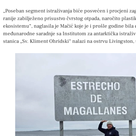
„Poseban segment istraživanja biće posvećen i procjeni zag
ranije zabilježeno prisustvo čvrstog otpada, naročito plasti
ekosistemu“, naglasila je Mačić koje je i prošle godine bila
međunarodne saradnje sa Institutom za antarktička istraživa
stanica „Sv. Kliment Ohridski“ nalazi na ostrvu Livingston,