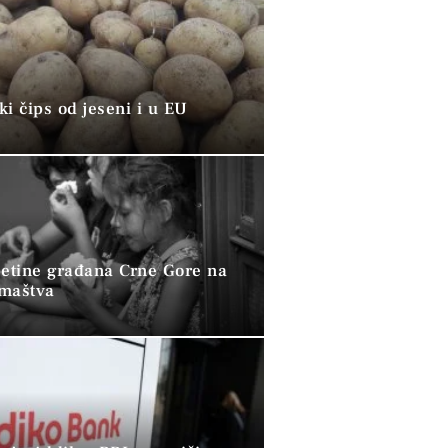
i čips od jeseni i u EU
petine građana Crne Gore na
omaštva