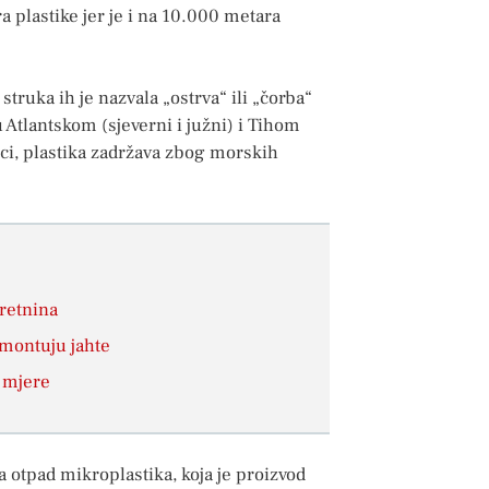
 plastike jer je i na 10.000 metara
struka ih je nazvala „ostrva“ ili „čorba“
u Atlantskom (sjeverni i južni) i Tihom
ici, plastika zadržava zbog morskih
kretnina
emontuju jahte
e mjere
a otpad mikroplastika, koja je proizvod