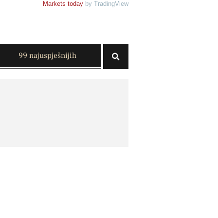
Markets today
by TradingView
99 najuspješnijih