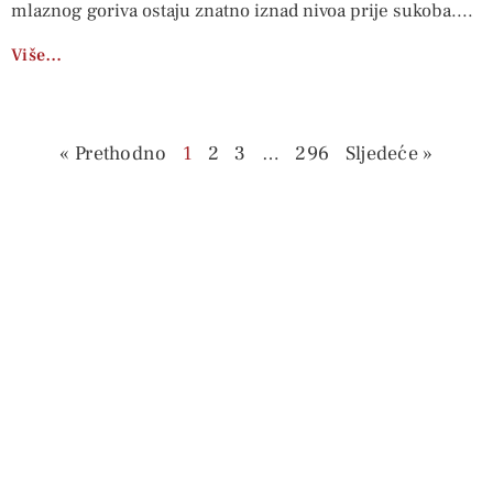
mlaznog goriva ostaju znatno iznad nivoa prije sukoba.
Više…
« Prethodno
1
2
3
…
296
Sljedeće »