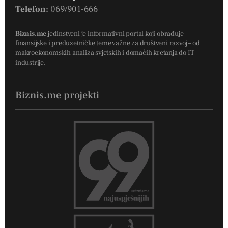
Telefon:
069/901-666
Biznis.me
jedinstveni je informativni portal koji obrađuje
finansijske i preduzetničke teme važne za društveni razvoj – od
makroekonomskih analiza svjetskih i domaćih kretanja do IT
industrije.
Biznis.me projekti