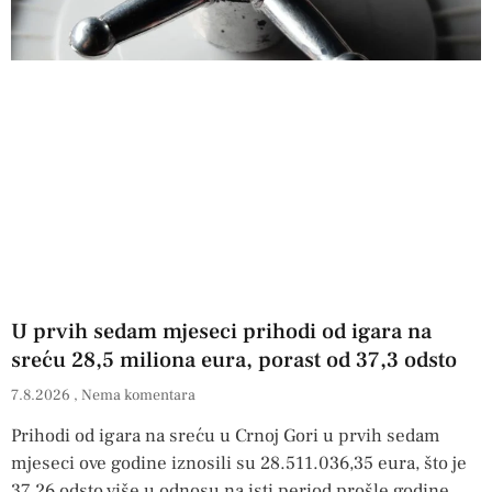
U prvih sedam mjeseci prihodi od igara na
sreću 28,5 miliona eura, porast od 37,3 odsto
7.8.2026
Nema komentara
Prihodi od igara na sreću u Crnoj Gori u prvih sedam
mjeseci ove godine iznosili su 28.511.036,35 eura, što je
37,26 odsto više u odnosu na isti period prošle godine,