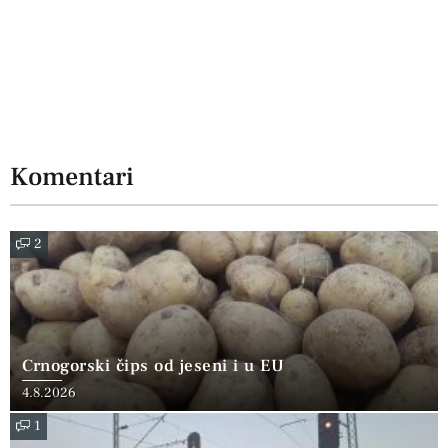
Komentari
2
Crnogorski čips od jeseni i u EU
4.8.2026
1