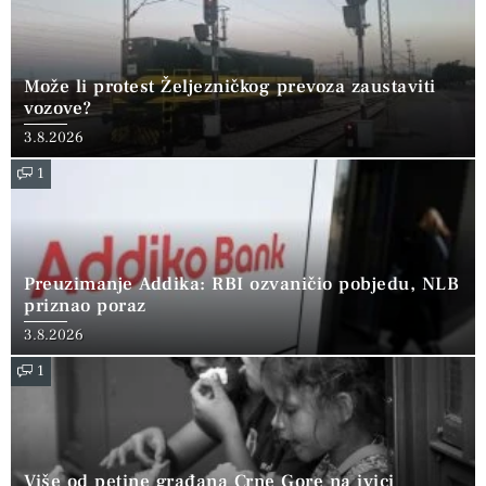
Može li protest Željezničkog prevoza zaustaviti
vozove?
3.8.2026
1
Preuzimanje Addika: RBI ozvaničio pobjedu, NLB
priznao poraz
3.8.2026
1
Više od petine građana Crne Gore na ivici