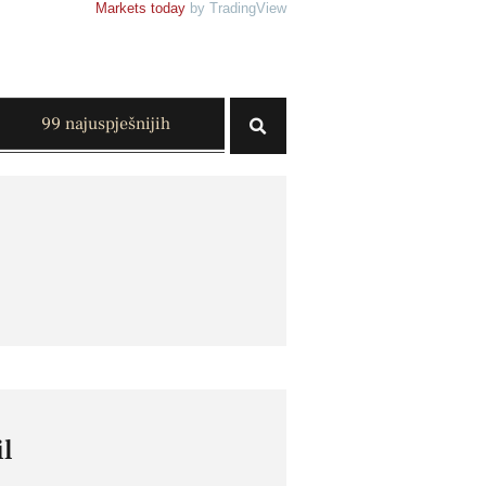
Markets today
by TradingView
99 najuspješnijih
l