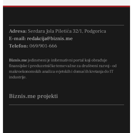
Adresa:
Serdara Jola Piletića 32/1, Podgorica
E-mail:
redakcija@biznis.me
Telefon:
069/901-666
Biznis.me
jedinstveni je informativni portal koji obrađuje
finansijske i preduzetničke teme važne za društveni razvoj – od
makroekonomskih analiza svjetskih i domaćih kretanja do IT
industrije.
Biznis.me projekti