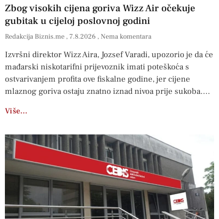
Zbog visokih cijena goriva Wizz Air očekuje
gubitak u cijeloj poslovnoj godini
Redakcija Biznis.me
7.8.2026
Nema komentara
Izvršni direktor Wizz Aira, Jozsef Varadi, upozorio je da će
mađarski niskotarifni prijevoznik imati poteškoća s
ostvarivanjem profita ove fiskalne godine, jer cijene
mlaznog goriva ostaju znatno iznad nivoa prije sukoba.
Više…