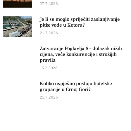
27.7.2026
Je li se moglo spriječiti zaslanjivanje
pitke vode u Kotoru?
21.7.2026
Zatvaranje Poglavlja 8 – dolazak nižih
cijena, veće konkurencije i strožijih
pravila
15.7.2026
Koliko uspješno posluju hotelske
grupacije u Crnoj Gori?
25.7.2026