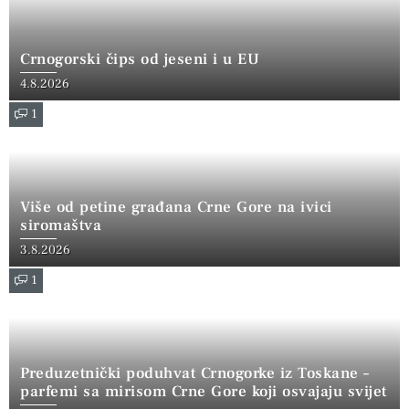
Crnogorski čips od jeseni i u EU
4.8.2026
1
Više od petine građana Crne Gore na ivici
siromaštva
3.8.2026
1
Preduzetnički poduhvat Crnogorke iz Toskane –
parfemi sa mirisom Crne Gore koji osvajaju svijet