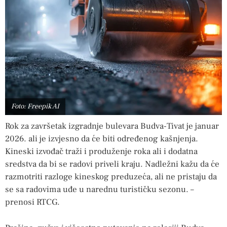
Foto: Freepik AI
Rok za završetak izgradnje bulevara Budva-Tivat je januar
2026. ali je izvjesno da će biti određenog kašnjenja.
Kineski izvođač traži i produženje roka ali i dodatna
sredstva da bi se radovi priveli kraju. Nadležni kažu da će
razmotriti razloge kineskog preduzeća, ali ne pristaju da
se sa radovima uđe u narednu turističku sezonu. –
prenosi RTCG.