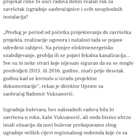
projekat čime bi uoči radova dobili realan rok za
završetak izgradnje saobraćajnice i svih neophodnih
instalacija?
„Predug je period od početka projektovanja do završetka
projekta, realizacije ugovora i nažalost tada se pojave
određeni zahtjevi. Na primjer elektroenergetsko
snabdijevanje, groblja ili se pojavi fekalna kanalizacija…
Sve su to neke stvari koje nijesam siguran da su se mogle
predvidjeti 2015. ili 2016. godine, znači prije desetak
godina kad se krenulo u izradu projektne
dokumentacije“, rekao je direktor Uprave za
saobraćaj Radomir Vuksanović.
Izgradnja bulevara, bez naknadnih radova bila bi
završena u roku, kaže Vuksanović, ali onda bismo ubrzo
imali situaciju da novi bulevar prekopavamo zbog
ugradnje velikih cijevi regionalnog vodovoda koje će sa