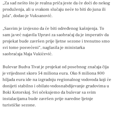
„Za sad nešto što je realna priča jeste da će doći do nekog
produženja, ali u svakom slučaju neće to biti do juna ili
jula“, dodao je Vuksanović.
„Sasvim je izvjesno da će biti određenog kašnjenja. To
sam ja već najavila Upravi za saobraćaj da je imperativ da
projekat bude završen prije ljetne sezone i trenutno smo
svi tome posvećeni“, naglasila je ministarka
saobraćaja Maja Vukićević.
Bulevar Budva Tivat je projekat od posebnog značaja čija
je vrijednost skoro 54 miliona eura. Oko 8 miliona 800
hiljada eura ide na izgradnju regionalnog vodovoda koji će
donijeti stabilno i obilato vodosnabdijevanje gradovima u
Boki Kotorskoj. Svi očekujemo da bulevar sa svim
instalacijama bude završen prije naredne ljetnje
turističke sezone.