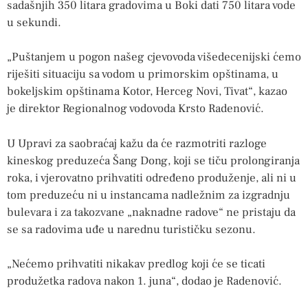
sadašnjih 350 litara gradovima u Boki dati 750 litara vode
u sekundi.
„Puštanjem u pogon našeg cjevovoda višedecenijski ćemo
riješiti situaciju sa vodom u primorskim opštinama, u
bokeljskim opštinama Kotor, Herceg Novi, Tivat“, kazao
je direktor Regionalnog vodovoda Krsto Radenović.
U Upravi za saobraćaj kažu da će razmotriti razloge
kineskog preduzeća Šang Dong, koji se tiču prolongiranja
roka, i vjerovatno prihvatiti određeno produženje, ali ni u
tom preduzeću ni u instancama nadležnim za izgradnju
bulevara i za takozvane „naknadne radove“ ne pristaju da
se sa radovima uđe u narednu turističku sezonu.
„Nećemo prihvatiti nikakav predlog koji će se ticati
produžetka radova nakon 1. juna“, dodao je Radenović.