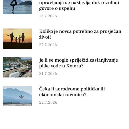
upravljanja se nastavlja dok rezultati
govore o uspehu
13.7.2026
Koliko je novca potrebno za prosječan
život?
27.7.2026
Je li se moglo spriječiti zaslanjivanje
pitke vode u Kotoru?
21.7.2026
Čeka li aerodrome politička ili
ekonomska računica?
22.7.2026