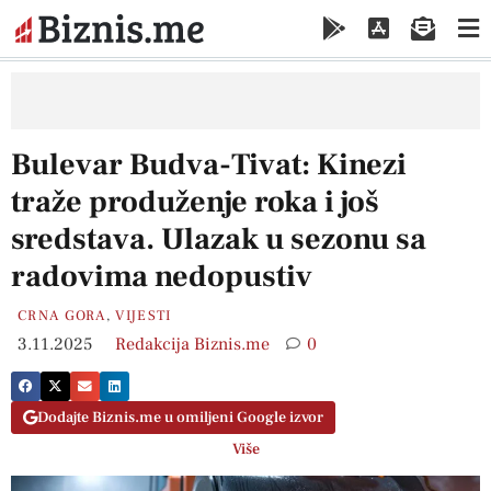
Bulevar Budva-Tivat: Kinezi
traže produženje roka i još
sredstava. Ulazak u sezonu sa
radovima nedopustiv
CRNA GORA
,
VIJESTI
3.11.2025
Redakcija Biznis.me
0
Dodajte Biznis.me u omiljeni Google izvor
Više