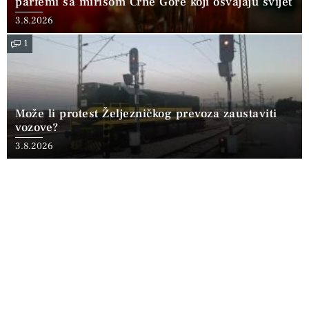
parfemi sa mirisom Crne Gore koji osvajaju svijet
3.8.2026
1
Može li protest Željezničkog prevoza zaustaviti
vozove?
3.8.2026