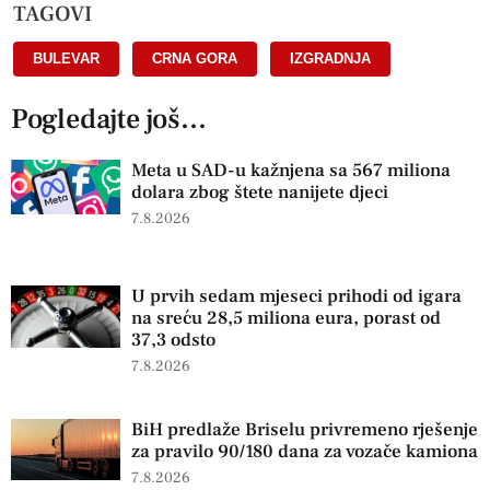
TAGOVI
BULEVAR
,
CRNA GORA
,
IZGRADNJA
Pogledajte još...
Meta u SAD-u kažnjena sa 567 miliona
dolara zbog štete nanijete djeci
7.8.2026
U prvih sedam mjeseci prihodi od igara
na sreću 28,5 miliona eura, porast od
37,3 odsto
7.8.2026
BiH predlaže Briselu privremeno rješenje
za pravilo 90/180 dana za vozače kamiona
7.8.2026