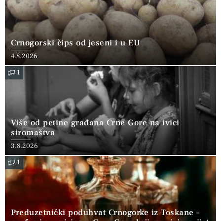
Crnogorski čips od jeseni i u EU
4.8.2026
1
Više od petine građana Crne Gore na ivici
siromaštva
3.8.2026
1
Preduzetnički poduhvat Crnogorke iz Toskane –