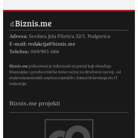
Adresa:
Serdara Jola Piletića 32/1, Podgorica
E-mail:
redakcija@biznis.me
Telefon:
069/901-666
Biznis.me
jedinstveni je informativni portal koji obrađuje
finansijske i preduzetničke teme važne za društveni razvoj – od
makroekonomskih analiza svjetskih i domaćih kretanja do IT
industrije.
Biznis.me projekti