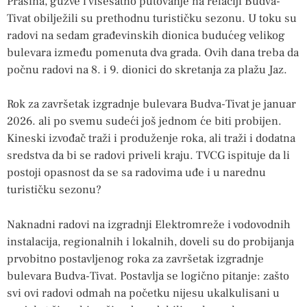
Prašina, gužve i višesatno putovanje na relaciji Budva-
Tivat obilježili su prethodnu turističku sezonu. U toku su
radovi na sedam građevinskih dionica budućeg velikog
bulevara između pomenuta dva grada. Ovih dana treba da
počnu radovi na 8. i 9. dionici do skretanja za plažu Jaz.
Rok za završetak izgradnje bulevara Budva-Tivat je januar
2026. ali po svemu sudeći još jednom će biti probijen.
Kineski izvođač traži i produženje roka, ali traži i dodatna
sredstva da bi se radovi priveli kraju. TVCG ispituje da li
postoji opasnost da se sa radovima uđe i u narednu
turističku sezonu?
Naknadni radovi na izgradnji Elektromreže i vodovodnih
instalacija, regionalnih i lokalnih, doveli su do probijanja
prvobitno postavljenog roka za završetak izgradnje
bulevara Budva-Tivat. Postavlja se logično pitanje: zašto
svi ovi radovi odmah na početku nijesu ukalkulisani u