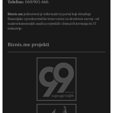
Telefon:
069/901-666
Biznis.me
jedinstveni je informativni portal koji obrađuje
finansijske i preduzetničke teme važne za društveni razvoj – od
makroekonomskih analiza svjetskih i domaćih kretanja do IT
industrije.
Biznis.me projekti