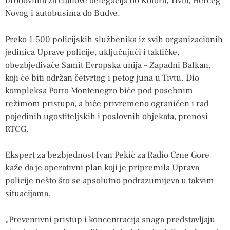
brodovima za članove delegacija do Kotora, Tivta, Herceg
Novog i autobusima do Budve.
Preko 1.500 policijskih službenika iz svih organizacionih
jedinica Uprave policije, uključujući i taktičke,
obezbjeđivaće Samit Evropska unija – Zapadni Balkan,
koji će biti održan četvrtog i petog juna u Tivtu. Dio
kompleksa Porto Montenegro biće pod posebnim
režimom pristupa, a biće privremeno ograničen i rad
pojedinih ugostiteljskih i poslovnih objekata, prenosi
RTCG.
Ekspert za bezbjednost Ivan Pekić za Radio Crne Gore
kaže da je operativni plan koji je pripremila Uprava
policije nešto što se apsolutno podrazumijeva u takvim
situacijama.
„Preventivni pristup i koncentracija snaga predstavljaju