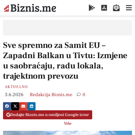
Sve spremno za Samit EU –
Zapadni Balkan u Tivtu: Izmjene
u saobraćaju, radu lokala,
trajektnom prevozu
AKTUELNO
3.6.2026
Redakcija Biznis.me
0
Dodajte Biznis.me u omiljeni Google izvor
Više