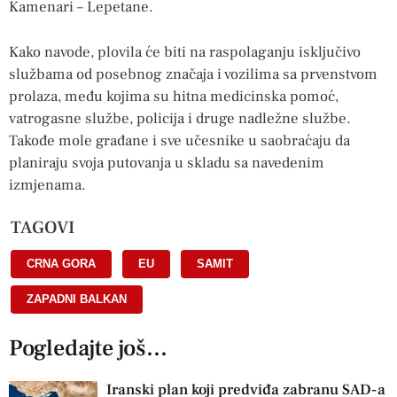
Kamenari – Lepetane.
Kako navode, plovila će biti na raspolaganju isključivo
službama od posebnog značaja i vozilima sa prvenstvom
prolaza, među kojima su hitna medicinska pomoć,
vatrogasne službe, policija i druge nadležne službe.
Takođe mole građane i sve učesnike u saobraćaju da
planiraju svoja putovanja u skladu sa navedenim
izmjenama.
TAGOVI
CRNA GORA
,
EU
,
SAMIT
,
ZAPADNI BALKAN
Pogledajte još...
Iranski plan koji predviđa zabranu SAD-a