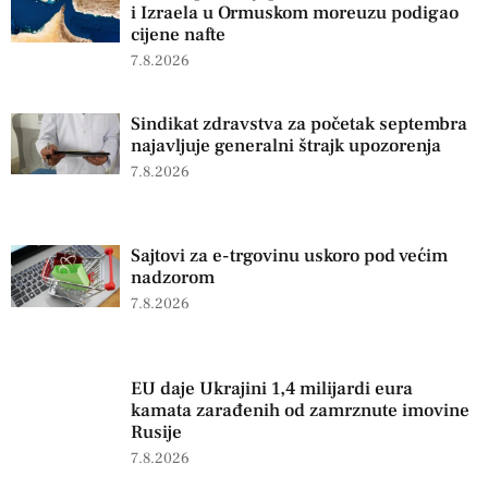
i Izraela u Ormuskom moreuzu podigao
cijene nafte
7.8.2026
Sindikat zdravstva za početak septembra
najavljuje generalni štrajk upozorenja
7.8.2026
Sajtovi za e-trgovinu uskoro pod većim
nadzorom
7.8.2026
EU daje Ukrajini 1,4 milijardi eura
kamata zarađenih od zamrznute imovine
Rusije
7.8.2026