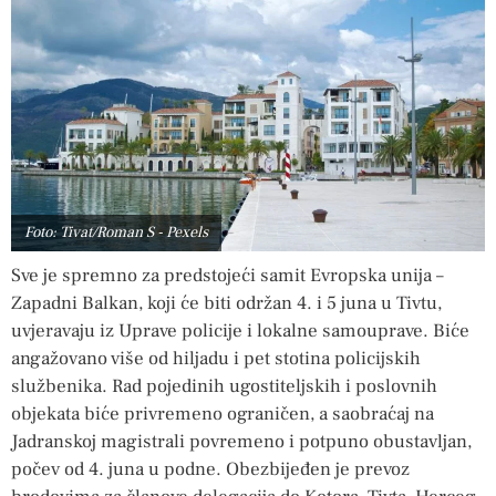
Foto: Tivat/Roman S - Pexels
Sve je spremno za predstojeći samit Evropska unija –
Zapadni Balkan, koji će biti održan 4. i 5 juna u Tivtu,
uvjeravaju iz Uprave policije i lokalne samouprave. Biće
angažovano više od hiljadu i pet stotina policijskih
službenika. Rad pojedinih ugostiteljskih i poslovnih
objekata biće privremeno ograničen, a saobraćaj na
Jadranskoj magistrali povremeno i potpuno obustavljan,
počev od 4. juna u podne. Obezbijeđen je prevoz