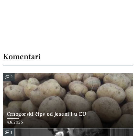
Komentari
2
Crnogorski čips od jeseni i u EU
4.8.2026
1