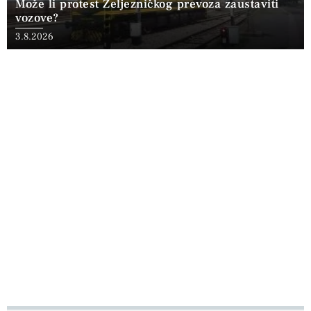
Može li protest Željezničkog prevoza zaustaviti
vozove?
3.8.2026