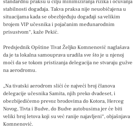
standardnu praksu u cilju minimiziranja rizika i očuvanja
stabilnosti događaja. Takva praksa nije neuobičajena u
situacijama kada se obezbjeđuju događaji sa velikim
brojem VIP učesnika i pojačanim međunarodnim
prisustvom“, kaže Pekić.
Predsjednik Opštine Tivat Željko Komnenović naglašava
da je ta lokalna samouprava uradila sve što je u njenoj
moći da se tokom pristizanja delegacija ne stvaraju gužve
na aerodromu.
„Na tivatski aerodrom slići će najveći broj članova
delegacije učesnika Samita, njih preko dvadeset, i
obezbijedićemo prevoz brodovima do Kotora, Herceg
Novog, Tivta i Budve, do Budve autobusima jer će biti
veliki broj letova koji su već ranije najavljeni“, objašnjava
Komnenović.