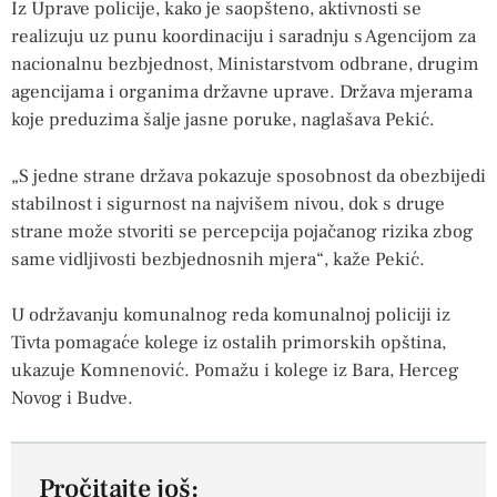
Iz Uprave policije, kako je saopšteno, aktivnosti se
realizuju uz punu koordinaciju i saradnju s Agencijom za
nacionalnu bezbjednost, Ministarstvom odbrane, drugim
agencijama i organima državne uprave. Država mjerama
koje preduzima šalje jasne poruke, naglašava Pekić.
„S jedne strane država pokazuje sposobnost da obezbijedi
stabilnost i sigurnost na najvišem nivou, dok s druge
strane može stvoriti se percepcija pojačanog rizika zbog
same vidljivosti bezbjednosnih mjera“, kaže Pekić.
U održavanju komunalnog reda komunalnoj policiji iz
Tivta pomagaće kolege iz ostalih primorskih opština,
ukazuje Komnenović. Pomažu i kolege iz Bara, Herceg
Novog i Budve.
Pročitajte još: