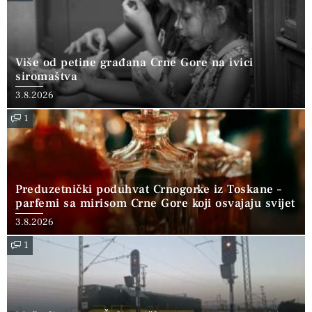
Više od petine građana Crne Gore na ivici
siromaštva
3.8.2026
1
Preduzetnički poduhvat Crnogorke iz Toskane –
parfemi sa mirisom Crne Gore koji osvajaju svijet
3.8.2026
1