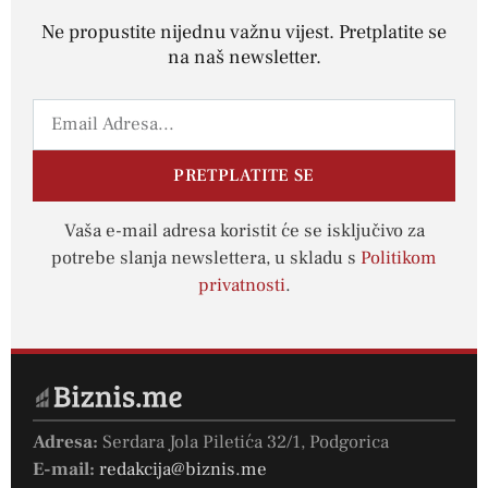
Ne propustite nijednu važnu vijest. Pretplatite se
na naš newsletter.
PRETPLATITE SE
Vaša e-mail adresa koristit će se isključivo za
potrebe slanja newslettera, u skladu s
Politikom
privatnosti
.
Adresa:
Serdara Jola Piletića 32/1, Podgorica
E-mail:
redakcija@biznis.me