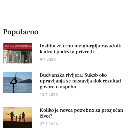
Popularno
Institut za crnu metalurgiju rasadnik
kadra i podrška privredi
9.7.2026
Budvanska rivijera: Sukob oko
upravljanja se nastavlja dok rezultati
govore o uspehu
13.7.2026
Koliko je novca potrebno za prosječan
život?
27.7.2026