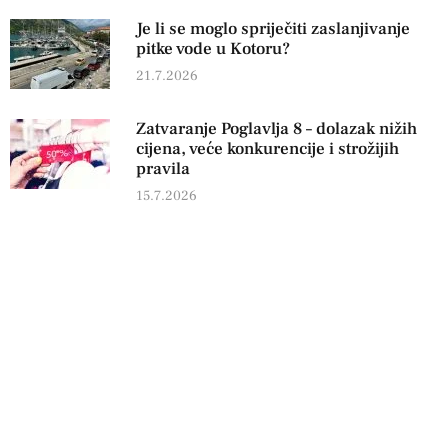
Je li se moglo spriječiti zaslanjivanje
pitke vode u Kotoru?
21.7.2026
Zatvaranje Poglavlja 8 – dolazak nižih
cijena, veće konkurencije i strožijih
pravila
15.7.2026