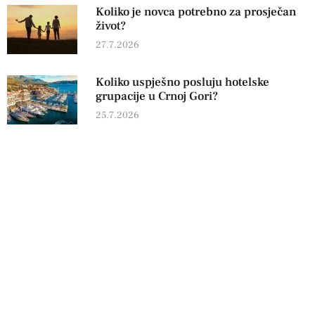
Koliko je novca potrebno za prosječan
život?
27.7.2026
Koliko uspješno posluju hotelske
grupacije u Crnoj Gori?
25.7.2026