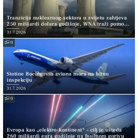
Tranzicija nuklearnog sektora u svijetu zahtjeva
250 milijardi dolara godišnje, WNA traži pomoć
banaka
31.7.2026
0
Stotine Boeingovih aviona mora na hitnu
inspekciju
31.7.2026
0
Evropa kao „elektro-kontinent“ – cilj je ušteda
260 milijardi eura godišnje na fosilnom gorivu