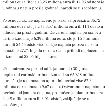
miliona eura, što je 13,25 miliona eura ili 17,95 odsto više
u odnosu na jun prošle godine“, navodi se u saopštenju.
Po osnovu akcize naplaćeno je, kako se precizira, 35,72
miliona eura, što je više 3,57 miliona eura ili 11,1 odsto u
odnosu na prošlu godinu. Ostvarena naplata po osnovu
carine iznosila je 6,39 miliona eura, što je 1,26 miliona
eura ili 24,45 odsto više, dok je naplata poreza na kafu
iznosila 327,71 hiljadu eura, a ostali prihodi naplaćeni su
u iznosu od 22,95 hiljada eura.
„Posmatrano za period od 1. januara do 30. juna,
naplaćeni carinski prihodi iznosili su 650,18 miliona
eura, što je u odnosu na uporedni period više 57,34
miliona euraodnosno 9,67 odsto. Ostvarenom naplatom u
periodu od januara do juna, premašen je plan prihoda za
24,48 miliona eura ili 3,91 odsto“, zaključuje se u
saopštenju.