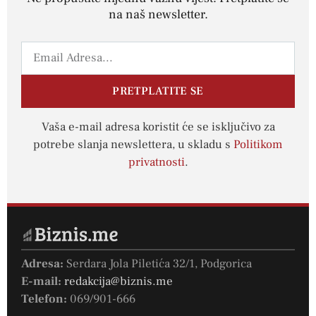
na naš newsletter.
PRETPLATITE SE
Vaša e-mail adresa koristit će se isključivo za
potrebe slanja newslettera, u skladu s
Politikom
privatnosti
.
Adresa:
Serdara Jola Piletića 32/1, Podgorica
E-mail:
redakcija@biznis.me
Telefon:
069/901-666