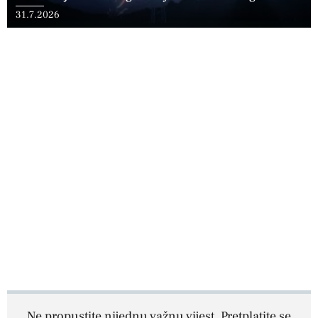
31.7.2026
Ne propustite nijednu važnu vijest. Pretplatite se