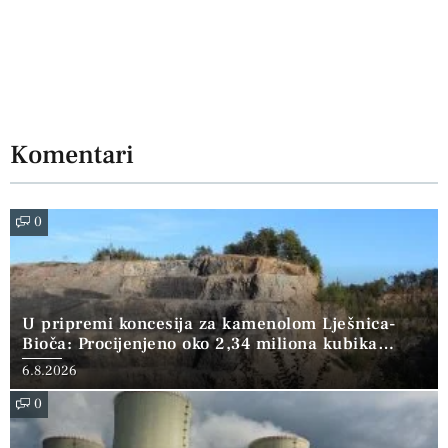
Komentari
0
U pripremi koncesija za kamenolom Lješnica-
Bioča: Procijenjeno oko 2,34 miliona kubika
kamena
6.8.2026
0