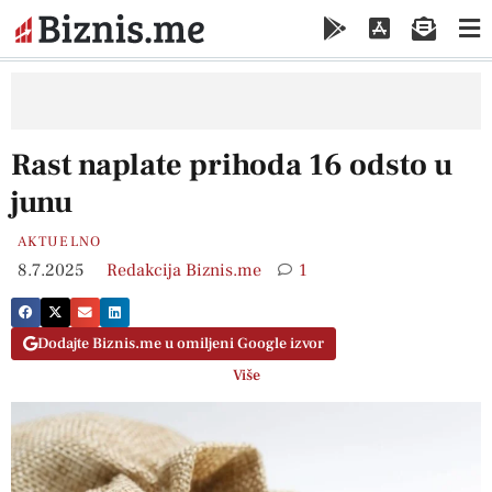
Rast naplate prihoda 16 odsto u
junu
AKTUELNO
8.7.2025
Redakcija Biznis.me
1
Dodajte Biznis.me u omiljeni Google izvor
Više