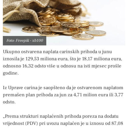
Foto: Freepik - xb100
Ukupno ostvarena naplata carinskih prihoda u junu
iznosila je 129,53 miliona eura, što je 18,17 miliona eura,
odnosno 16,32 odsto više u odnosu na isti mjesec prošle
godine.
Iz Uprave carina je saopšteno da je ostvarenom naplatom
premašen plan prihoda za jun za 4,71 milion eura ili 3,77
odsto.
„Prema strukturi naplaćenih prihoda poreza na dodatu
vrijednost (PDV) pri uvozu naplaćen je u iznosu od 87,08