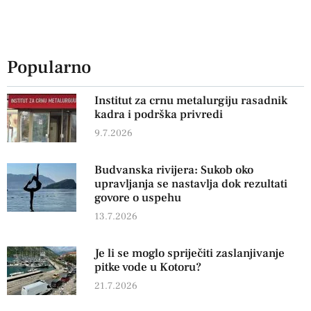
Popularno
Institut za crnu metalurgiju rasadnik
kadra i podrška privredi
9.7.2026
Budvanska rivijera: Sukob oko
upravljanja se nastavlja dok rezultati
govore o uspehu
13.7.2026
Je li se moglo spriječiti zaslanjivanje
pitke vode u Kotoru?
21.7.2026