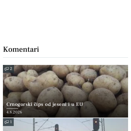
Komentari
2
Crnogorski čips od jeseni i u EU
4.8.2026
1