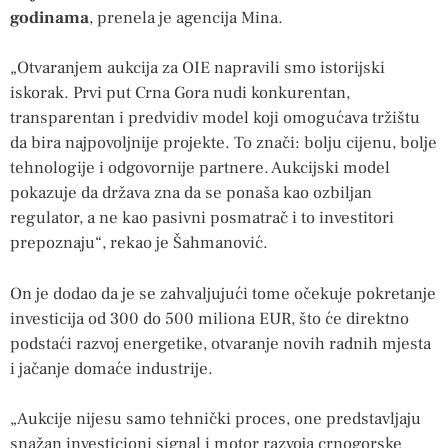
godinama
, prenela je agencija Mina.
„Otvaranjem aukcija za OIE napravili smo istorijski
iskorak. Prvi put Crna Gora nudi konkurentan,
transparentan i predvidiv model koji omogućava tržištu
da bira najpovoljnije projekte. To znači: bolju cijenu, bolje
tehnologije i odgovornije partnere. Aukcijski model
pokazuje da država zna da se ponaša kao ozbiljan
regulator, a ne kao pasivni posmatrač i to investitori
prepoznaju“, rekao je Šahmanović.
On je dodao da je se zahvaljujući tome očekuje pokretanje
investicija od 300 do 500 miliona EUR, što će direktno
podstaći razvoj energetike, otvaranje novih radnih mjesta
i jačanje domaće industrije.
„Aukcije nijesu samo tehnički proces, one predstavljaju
snažan investicioni signal i motor razvoja crnogorske