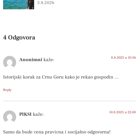
3.8.2026
4 Odgovora
8.8.2025 u 10:56
Anonimni
kaže:
Istorijski korak za Crnu Goru kako je rekao gospodin …
Reply
10.8.2025 u 22:00
PIKSI
kaže:
Samo da bude cena pravicna i socijalno odgovorna!