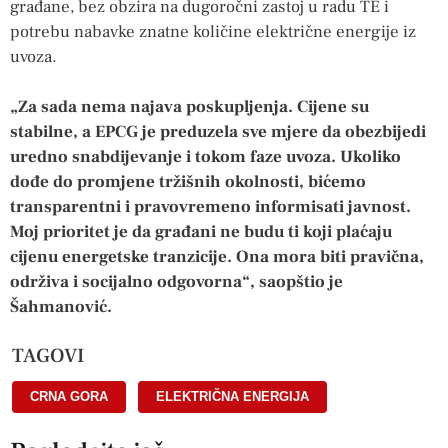
građane, bez obzira na dugoročni zastoj u radu TE i
potrebu nabavke znatne količine električne energije iz
uvoza.
„Za sada nema najava poskupljenja. Cijene su
stabilne, a EPCG je preduzela sve mjere da obezbijedi
uredno snabdijevanje i tokom faze uvoza. Ukoliko
dođe do promjene tržišnih okolnosti, bićemo
transparentni i pravovremeno informisati javnost.
Moj prioritet je da građani ne budu ti koji plaćaju
cijenu energetske tranzicije. Ona mora biti pravična,
održiva i socijalno odgovorna“, saopštio je
Šahmanović.
TAGOVI
CRNA GORA
,
ELEKTRIČNA ENERGIJA