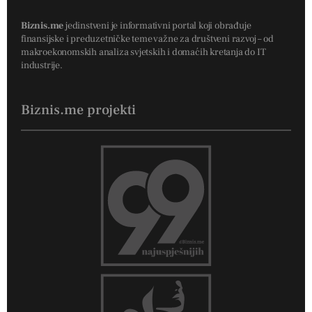
Biznis.me
jedinstveni je informativni portal koji obrađuje
finansijske i preduzetničke teme važne za društveni razvoj – od
makroekonomskih analiza svjetskih i domaćih kretanja do IT
industrije.
Biznis.me projekti