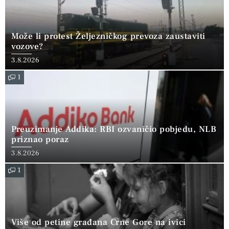
Može li protest Željezničkog prevoza zaustaviti
vozove?
3.8.2026
1
Preuzimanje Addika: RBI ozvaničio pobjedu, NLB
priznao poraz
3.8.2026
1
Više od petine građana Crne Gore na ivici