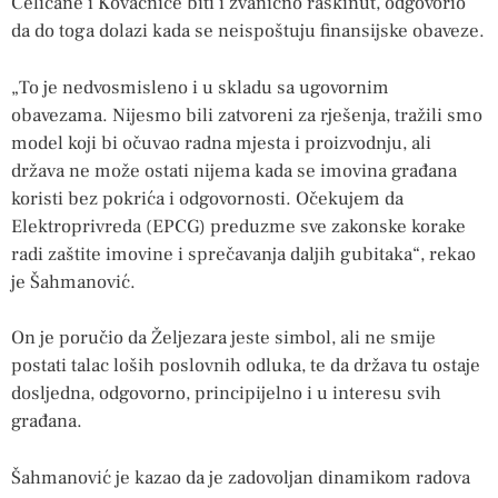
Čeličane i Kovačnice biti i zvanično raskinut, odgovorio
da do toga dolazi kada se neispoštuju finansijske obaveze.
„To je nedvosmisleno i u skladu sa ugovornim
obavezama. Nijesmo bili zatvoreni za rješenja, tražili smo
model koji bi očuvao radna mjesta i proizvodnju, ali
država ne može ostati nijema kada se imovina građana
koristi bez pokrića i odgovornosti. Očekujem da
Elektroprivreda (EPCG) preduzme sve zakonske korake
radi zaštite imovine i sprečavanja daljih gubitaka“, rekao
je Šahmanović.
On je poručio da Željezara jeste simbol, ali ne smije
postati talac loših poslovnih odluka, te da država tu ostaje
dosljedna, odgovorno, principijelno i u interesu svih
građana.
Šahmanović je kazao da je zadovoljan dinamikom radova