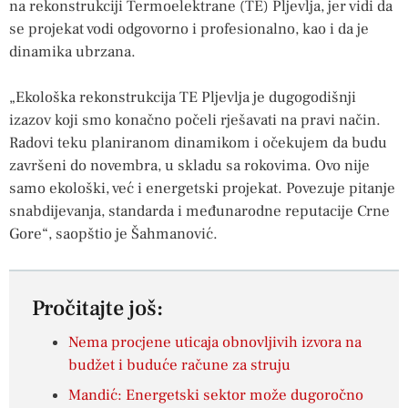
na rekonstrukciji Termoelektrane (TE) Pljevlja, jer vidi da
se projekat vodi odgovorno i profesionalno, kao i da je
dinamika ubrzana.
„Ekološka rekonstrukcija TE Pljevlja je dugogodišnji
izazov koji smo konačno počeli rješavati na pravi način.
Radovi teku planiranom dinamikom i očekujem da budu
završeni do novembra, u skladu sa rokovima. Ovo nije
samo ekološki, već i energetski projekat. Povezuje pitanje
snabdijevanja, standarda i međunarodne reputacije Crne
Gore“, saopštio je Šahmanović.
Pročitajte još:
Nema procjene uticaja obnovljivih izvora na
budžet i buduće račune za struju
Mandić: Energetski sektor može dugoročno