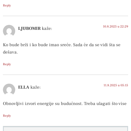
Reply
10.8.2025 u 22:29
LJUBOMIR
kaže:
Ko bude brži i ko bude imao sreće. Sada će da se vidi šta se
dešava.
Reply
11.8.2025 u 05:15
ELLA
kaže:
Obnovljivi izvori energije su budućnost. Treba ulagati što vise
Reply