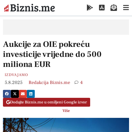
Aukcije za OIE pokreću
investicije vrijedne do 500
miliona EUR
IZDVAJAMO
5.8.2025
Redakcija Biznis.me
4
Dodajte Biznis.me u omiljeni Google izvor
Više