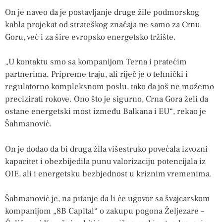
On je naveo da je postavljanje druge žile podmorskog
kabla projekat od strateškog značaja ne samo za Crnu
Goru, već i za šire evropsko energetsko tržište.
„U kontaktu smo sa kompanijom Terna i pratećim
partnerima. Pripreme traju, ali riječ je o tehnički i
regulatorno kompleksnom poslu, tako da još ne možemo
precizirati rokove. Ono što je sigurno, Crna Gora želi da
ostane energetski most između Balkana i EU“, rekao je
Šahmanović.
On je dodao da bi druga žila višestruko povećala izvozni
kapacitet i obezbijedila punu valorizaciju potencijala iz
OIE, ali i energetsku bezbjednost u kriznim vremenima.
Šahmanović je, na pitanje da li će ugovor sa švajcarskom
kompanijom „8B Capital“ o zakupu pogona Željezare –