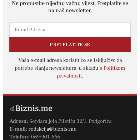
Ne propustite nijednu važnu vijest. Pretplatite se
na naš newsletter.
PRETPLATITE SE
Vaša e-mail adresa koristit će se isključivo za
potrebe slanja newslettera, u skladu s
Politikom
privatnosti
.
Adresa:
Serdara Jola Piletića 32/1, Podgorica
E-mail:
redakcija@biznis.me
Telefon:
069/901-666