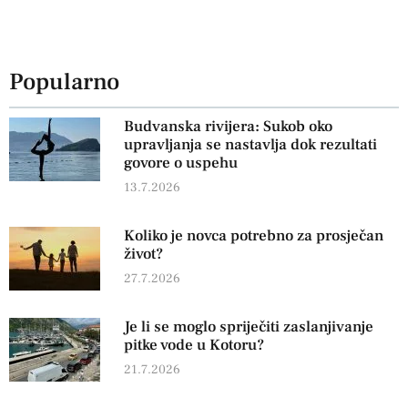
Popularno
Budvanska rivijera: Sukob oko
upravljanja se nastavlja dok rezultati
govore o uspehu
13.7.2026
Koliko je novca potrebno za prosječan
život?
27.7.2026
Je li se moglo spriječiti zaslanjivanje
pitke vode u Kotoru?
21.7.2026