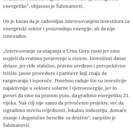
energetike“, objasnio je Šahmanović.
On je kazao da je zadovoljan interesovanjem investitora za
energetski sektor i proizvodnju energije, ali da nije
iznenađen.
„Interesovanje za ulaganja u Crnu Goru raste jer smo
uspjeli da vratimo povjerenje u sistem. Investitori danas
dolaze, jer vide stabilno, pravno uređeno i perspektivno
tržište, jasne procedure i partnere koji znaju da
razgovaraju i isporuče. Posebno raduje što su investicije
najaktivnije u sektoru solarne i vjetroenergije, jer to
govori da smo na pravom putu, da gradimo energetiku 21.
vijeka. Naš cilj nije samo da privučemo projekte, već da
izgradimo mrežu vrijednosti, lokalnu industriju, domaće
znanje i dugoročne benefite za društvo“, saopštio je
Šahmanović.