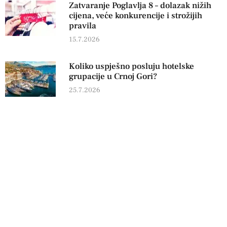
Zatvaranje Poglavlja 8 – dolazak nižih
cijena, veće konkurencije i strožijih
pravila
15.7.2026
Koliko uspješno posluju hotelske
grupacije u Crnoj Gori?
25.7.2026