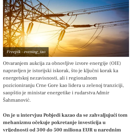
Freepik - evening_tao
Otvaranjem aukcija za obnovljive izvore energije (OIE)
napravljen je istorijski iskorak, što je ključni korak ka
energetskoj nezavisnosti, ali i regionalnom
pozicioniranju Crne Gore kao lidera u zelenoj tranziciji,
saopštio je ministar energetike i rudarstva Admir
Šahmanović.
On je u intervjuu Pobjedi kazao da se zahvaljujući tom
mehanizmu očekuje pokretanje investicija u
vrijednosti od 300 do 500 miliona EUR u narednim