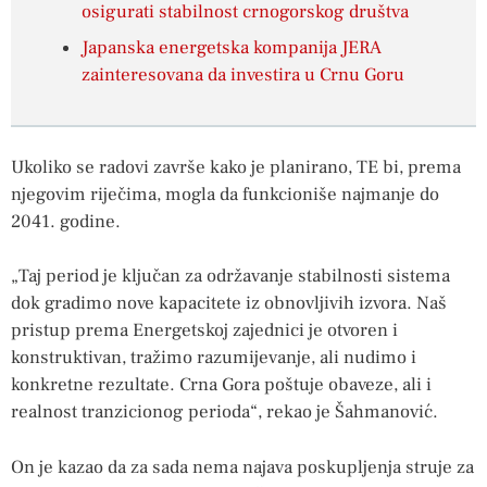
osigurati stabilnost crnogorskog društva
Japanska energetska kompanija JERA
zainteresovana da investira u Crnu Goru
Ukoliko se radovi završe kako je planirano, TE bi, prema
njegovim riječima, mogla da funkcioniše najmanje do
2041. godine.
„Taj period je ključan za održavanje stabilnosti sistema
dok gradimo nove kapacitete iz obnovljivih izvora. Naš
pristup prema Energetskoj zajednici je otvoren i
konstruktivan, tražimo razumijevanje, ali nudimo i
konkretne rezultate. Crna Gora poštuje obaveze, ali i
realnost tranzicionog perioda“, rekao je Šahmanović.
On je kazao da za sada nema najava poskupljenja struje za