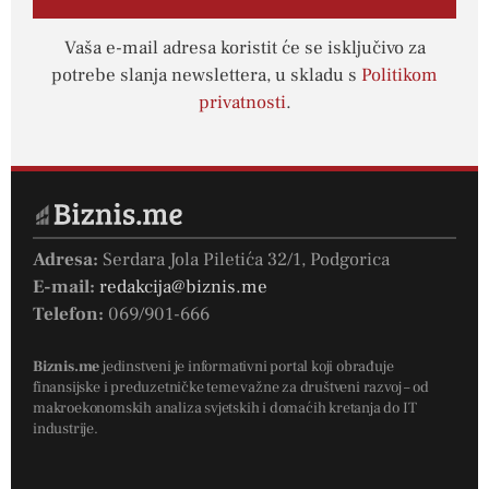
Vaša e-mail adresa koristit će se isključivo za
potrebe slanja newslettera, u skladu s
Politikom
privatnosti
.
Adresa:
Serdara Jola Piletića 32/1, Podgorica
E-mail:
redakcija@biznis.me
Telefon:
069/901-666
Biznis.me
jedinstveni je informativni portal koji obrađuje
finansijske i preduzetničke teme važne za društveni razvoj – od
makroekonomskih analiza svjetskih i domaćih kretanja do IT
industrije.