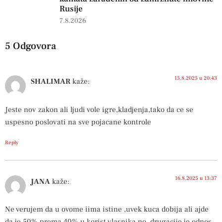
Rusije
7.8.2026
5 Odgovora
15.8.2025 u 20:43
SHALIMAR
kaže:
Jeste nov zakon ali ljudi vole igre,kladjenja,tako da ce se
uspesno poslovati na sve pojacane kontrole
Reply
16.8.2025 u 13:37
JANA
kaže:
Ne verujem da u ovome iima istine ,uvek kuca dobija ali ajde
da je 50% prema 40% u korist vlasnika no ,drugacije je odnos