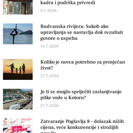
kadra i podrška privredi
9.7.2026
Budvanska rivijera: Sukob oko
upravljanja se nastavlja dok rezultati
govore o uspehu
13.7.2026
Koliko je novca potrebno za prosječan
život?
27.7.2026
Je li se moglo spriječiti zaslanjivanje
pitke vode u Kotoru?
21.7.2026
Zatvaranje Poglavlja 8 – dolazak nižih
cijena, veće konkurencije i strožijih