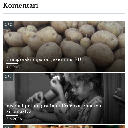
Komentari
2
Crnogorski čips od jeseni i u EU
4.8.2026
1
Više od petine građana Crne Gore na ivici
siromaštva
3.8.2026