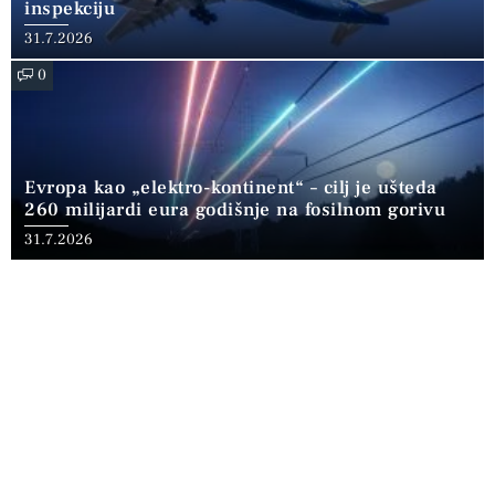
inspekciju
31.7.2026
0
Evropa kao „elektro-kontinent“ – cilj je ušteda
260 milijardi eura godišnje na fosilnom gorivu
31.7.2026