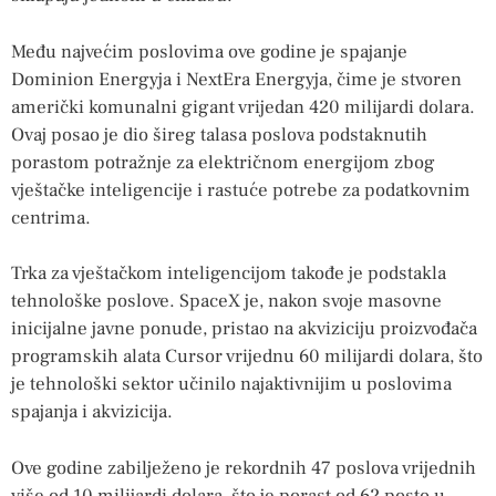
Među najvećim poslovima ove godine je spajanje
Dominion Energyja i NextEra Energyja, čime je stvoren
američki komunalni gigant vrijedan 420 milijardi dolara.
Ovaj posao je dio šireg talasa poslova podstaknutih
porastom potražnje za električnom energijom zbog
vještačke inteligencije i rastuće potrebe za podatkovnim
centrima.
Trka za vještačkom inteligencijom takođe je podstakla
tehnološke poslove. SpaceX je, nakon svoje masovne
inicijalne javne ponude, pristao na akviziciju proizvođača
programskih alata Cursor vrijednu 60 milijardi dolara, što
je tehnološki sektor učinilo najaktivnijim u poslovima
spajanja i akvizicija.
Ove godine zabilježeno je rekordnih 47 poslova vrijednih
više od 10 milijardi dolara, što je porast od 62 posto u