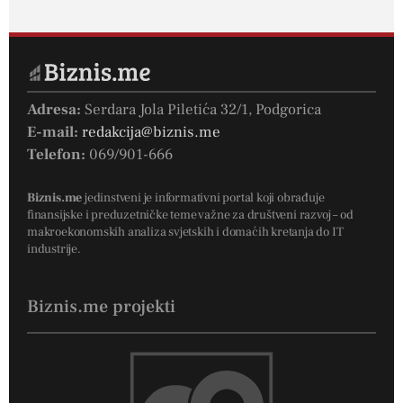
Adresa:
Serdara Jola Piletića 32/1, Podgorica
E-mail:
redakcija@biznis.me
Telefon:
069/901-666
Biznis.me
jedinstveni je informativni portal koji obrađuje
finansijske i preduzetničke teme važne za društveni razvoj – od
makroekonomskih analiza svjetskih i domaćih kretanja do IT
industrije.
Biznis.me projekti