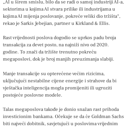
„AI u širem smislu, bilo da se radi o samoj industriji AI-a,
sektorima u kojima AI stvara prilike ili industrijama u
kojima AI mijenja poslovanje, pokreće veliki dio tržišta“,
rekao je Sarkis Jebejian, partner u Kirkland & Ellis.
Rast vrijednosti poslova dogodio se uprkos padu broja
transakcija za devet posto, na najniži nivo od 2020.
godine. To znači da tržište trenutno pokreću
megaposlovi, dok je broj manjih preuzimanja slabiji.
Manje transakcije su opterećene većim rizicima,
uključujući nestabilne cijene energije i strahove da bi
vještačka inteligencija mogla promijeniti ili ugroziti
postojeće poslovne modele.
Talas megaposlova takođe je donio snažan rast prihoda
investicionim bankama. Očekuje se da će Goldman Sachs
biti najveći dobitnik, savjetujući u poslovima vrijednim