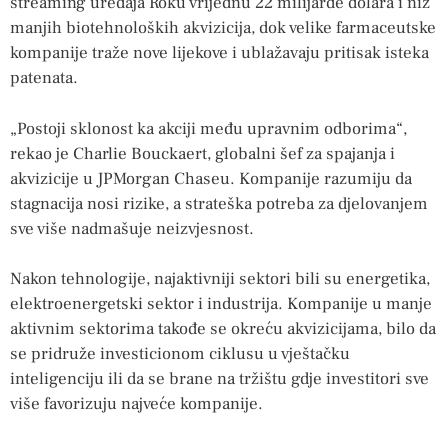
streaming uređaja Roku vrijednu 22 milijarde dolara i niz
manjih biotehnoloških akvizicija, dok velike farmaceutske
kompanije traže nove lijekove i ublažavaju pritisak isteka
patenata.
„Postoji sklonost ka akciji među upravnim odborima“,
rekao je Charlie Bouckaert, globalni šef za spajanja i
akvizicije u JPMorgan Chaseu. Kompanije razumiju da
stagnacija nosi rizike, a strateška potreba za djelovanjem
sve više nadmašuje neizvjesnost.
Nakon tehnologije, najaktivniji sektori bili su energetika,
elektroenergetski sektor i industrija. Kompanije u manje
aktivnim sektorima takođe se okreću akvizicijama, bilo da
se pridruže investicionom ciklusu u vještačku
inteligenciju ili da se brane na tržištu gdje investitori sve
više favorizuju najveće kompanije.