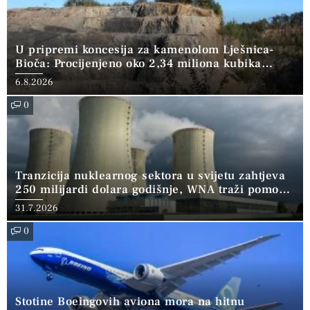
U pripremi koncesija za kamenolom Lješnica-
Bioča: Procijenjeno oko 2,34 miliona kubika
kamena
6.8.2026
0
Tranzicija nuklearnog sektora u svijetu zahtjeva
250 milijardi dolara godišnje, WNA traži pomoć
banaka
31.7.2026
0
Stotine Boeingovih aviona mora na hitnu