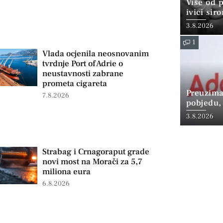
Više od 
ivici sir
3.8.2026
1
Vlada ocjenila neosnovanim
tvrdnje Port of Adrie o
neustavnosti zabrane
prometa cigareta
Preuzima
7.8.2026
pobjedu,
3.8.2026
Strabag i Crnagoraput grade
novi most na Morači za 5,7
miliona eura
6.8.2026