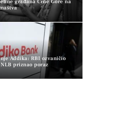
petine građana Crne Gore na
omaštva
nje Addika: RBI ozvaničio
 NLB priznao poraz