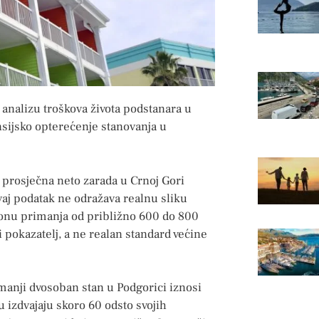
 analizu troškova života podstanara u
ansijsko opterećenje stanovanja u
prosječna neto zarada u Crnoj Gori
vaj podatak ne odražava realnu sliku
sponu primanja od približno 600 do 800
i pokazatelj, a ne realan standard većine
manji dvosoban stan u Podgorici iznosi
u izdvajaju skoro 60 odsto svojih