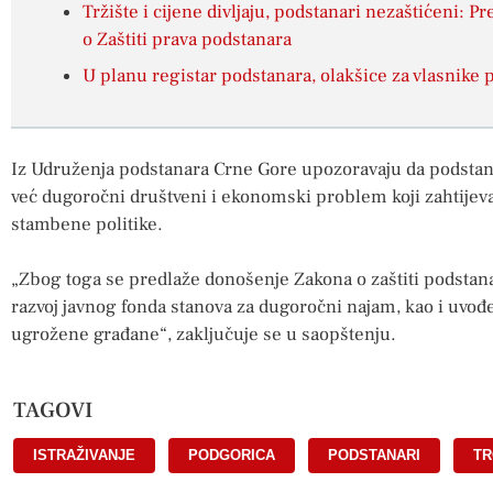
Tržište i cijene divljaju, podstanari nezaštićeni: P
o Zaštiti prava podstanara
U planu registar podstanara, olakšice za vlasnike p
Iz Udruženja podstanara Crne Gore upozoravaju da podstanar
već dugoročni društveni i ekonomski problem koji zahtijeva
stambene politike.
„Zbog toga se predlaže donošenje Zakona o zaštiti podstana
razvoj javnog fonda stanova za dugoročni najam, kao i uvođe
ugrožene građane“, zaključuje se u saopštenju.
TAGOVI
ISTRAŽIVANJE
,
PODGORICA
,
PODSTANARI
,
TR