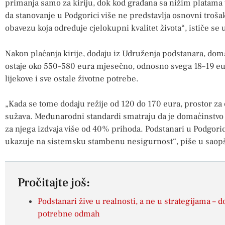
primanja samo za kiriju, dok kod građana sa nižim platama t
da stanovanje u Podgorici više ne predstavlja osnovni troša
obavezu koja određuje cjelokupni kvalitet života“, ističe se 
Nakon plaćanja kirije, dodaju iz Udruženja podstanara, d
ostaje oko 550–580 eura mjesečno, odnosno svega 18–19 eu
lijekove i sve ostale životne potrebe.
„Kada se tome dodaju režije od 120 do 170 eura, prostor za
sužava. Međunarodni standardi smatraju da je domaćinstvo
za njega izdvaja više od 40% prihoda. Podstanari u Podgoric
ukazuje na sistemsku stambenu nesigurnost“, piše u saop
Pročitajte još:
Podstanari žive u realnosti, a ne u strategijama – 
potrebne odmah