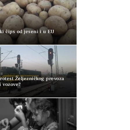
i čips od jeseni i u EU
rotest Željezničkog prevoza
i vozove?