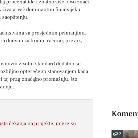
aj procenat ide i znatno više. Ovo znači
k života, već dominantnu finansijsku
u saopštenju.
omaćinstvima sa prosječnim primanjima
ra dnevno za hranu, račune, prevoz,
 osnovni životni standard dodatno se
 ozbiljno opterećeno stanovanjem kada
i taj prag značajno premašuju, što
štenju.
Koment
dosta čekanja na projekte, mjere su
2