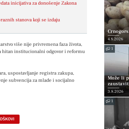
redata inicijativa za donošenje Zakona
raznih stanova koji se izdaju
Crnogorsk
4.8.2026
stvo više nije privremena faza života,
1
 hitan institucionalni odgovor i reformu
ra, uspostavljanje registra zakupa,
Može li p
nje subvencija za mlade i socijalno
zaustavit
3.8.2026
1
OŠKOVI