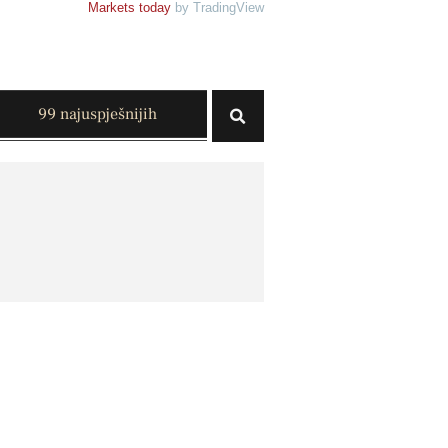
Markets today
by TradingView
99 najuspješnijih