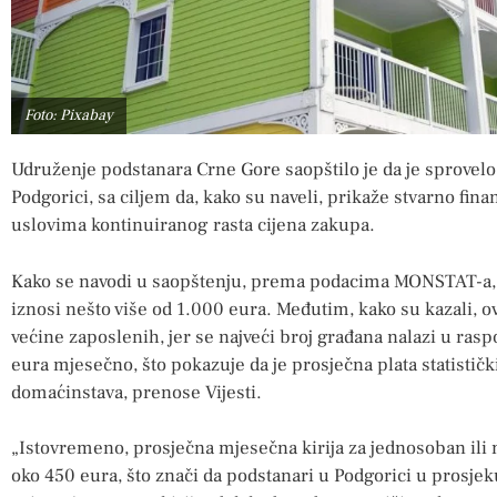
Foto: Pixabay
Udruženje podstanara Crne Gore saopštilo je da je sprovelo
Podgorici, sa ciljem da, kako su naveli, prikaže stvarno fin
uslovima kontinuiranog rasta cijena zakupa.
Kako se navodi u saopštenju, prema podacima MONSTAT-a, 
iznosi nešto više od 1.000 eura. Međutim, kako su kazali, o
većine zaposlenih, jer se najveći broj građana nalazi u ra
eura mjesečno, što pokazuje da je prosječna plata statističk
domaćinstava, prenose Vijesti.
„Istovremeno, prosječna mjesečna kirija za jednosoban ili 
oko 450 eura, što znači da podstanari u Podgorici u prosjek