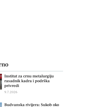
rno
Institut za crnu metalurgiju
rasadnik kadra i podrška
privredi
9.7.2026
Budvanska rivijera: Sukob oko