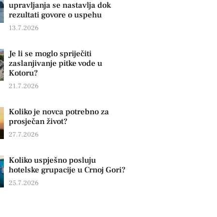
upravljanja se nastavlja dok
rezultati govore o uspehu
13.7.2026
Je li se moglo spriječiti
zaslanjivanje pitke vode u
Kotoru?
21.7.2026
Koliko je novca potrebno za
prosječan život?
27.7.2026
Koliko uspješno posluju
hotelske grupacije u Crnoj Gori?
25.7.2026