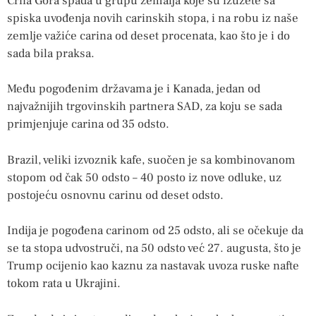
Crna Gora spada u grupu zemalja koje su izuzete sa
spiska uvođenja novih carinskih stopa, i na robu iz naše
zemlje važiće carina od deset procenata, kao što je i do
sada bila praksa.
Među pogođenim državama je i Kanada, jedan od
najvažnijih trgovinskih partnera SAD, za koju se sada
primjenjuje carina od 35 odsto.
Brazil, veliki izvoznik kafe, suočen je sa kombinovanom
stopom od čak 50 odsto – 40 posto iz nove odluke, uz
postojeću osnovnu carinu od deset odsto.
Indija je pogođena carinom od 25 odsto, ali se očekuje da
se ta stopa udvostruči, na 50 odsto već 27. augusta, što je
Trump ocijenio kao kaznu za nastavak uvoza ruske nafte
tokom rata u Ukrajini.