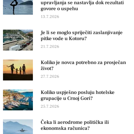
upravljanja se nastavlja dok rezultati
govore o uspehu
13.7.2026
Je li se moglo spriječiti zaslanjivanje
pitke vode u Kotoru?
21.7.2026
Koliko je novca potrebno za prosječan
život?
27.7.2026
Koliko uspješno posluju hotelske
grupacije u Crnoj Gori?
25.7.2026
Čeka li aerodrome politička ili
ekonomska računica?