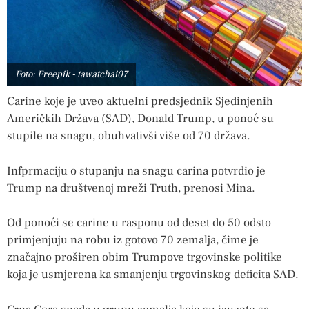
Foto: Freepik - tawatchai07
Carine koje je uveo aktuelni predsjednik Sjedinjenih
Američkih Država (SAD), Donald Trump, u ponoć su
stupile na snagu, obuhvativši više od 70 država.
Infprmaciju o stupanju na snagu carina potvrdio je
Trump na društvenoj mreži Truth, prenosi Mina.
Od ponoći se carine u rasponu od deset do 50 odsto
primjenjuju na robu iz gotovo 70 zemalja, čime je
značajno proširen obim Trumpove trgovinske politike
koja je usmjerena ka smanjenju trgovinskog deficita SAD.