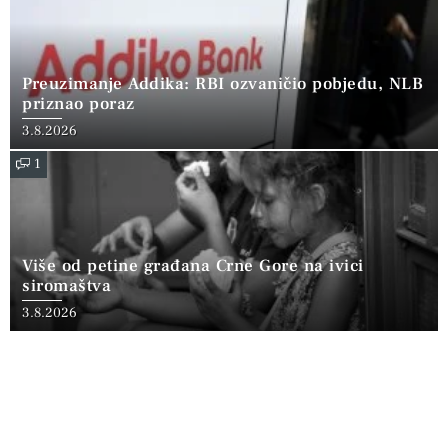
Preuzimanje Addika: RBI ozvaničio pobjedu, NLB
priznao poraz
3.8.2026
1
Više od petine građana Crne Gore na ivici
siromaštva
3.8.2026