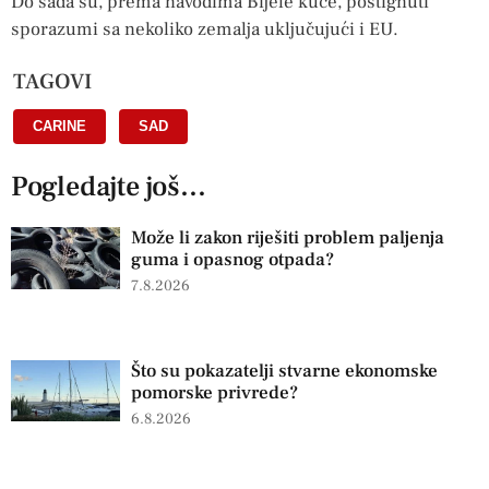
Do sada su, prema navodima Bijele kuće, postignuti
sporazumi sa nekoliko zemalja uključujući i EU.
TAGOVI
CARINE
,
SAD
Pogledajte još...
Može li zakon riješiti problem paljenja
guma i opasnog otpada?
7.8.2026
Što su pokazatelji stvarne ekonomske
pomorske privrede?
6.8.2026