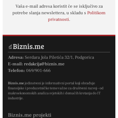
Vaša e-mail adresa koristit će se isključivo za
potrebe slanja newslettera, u skladu s
Politikom
privatnosti
.
Adresa:
Serdara Jola Piletića 32/1, Podgorica
E-mail:
redakcija@biznis.me
Telefon:
069/901-666
Biznis.me
jedinstveni je informativni portal koji obrađuje
finansijske i preduzetničke teme važne za društveni razvoj – od
makroekonomskih analiza svjetskih i domaćih kretanja do IT
industrije.
Biznis.me projekti