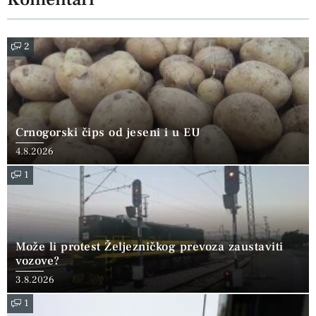
2
Crnogorski čips od jeseni i u EU
4.8.2026
1
Može li protest Željezničkog prevoza zaustaviti
vozove?
3.8.2026
1