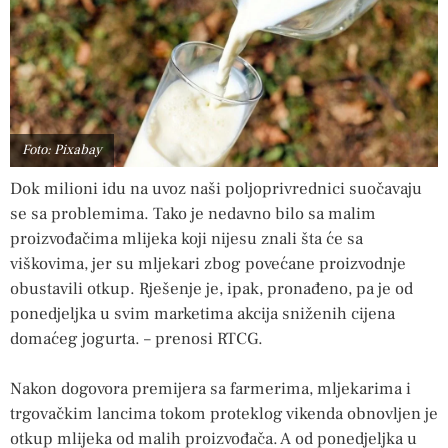
Foto: Pixabay
Dok milioni idu na uvoz naši poljoprivrednici suočavaju
se sa problemima. Tako je nedavno bilo sa malim
proizvođačima mlijeka koji nijesu znali šta će sa
viškovima, jer su mljekari zbog povećane proizvodnje
obustavili otkup. Rješenje je, ipak, pronađeno, pa je od
ponedjeljka u svim marketima akcija sniženih cijena
domaćeg jogurta. – prenosi RTCG.
Nakon dogovora premijera sa farmerima, mljekarima i
trgovačkim lancima tokom proteklog vikenda obnovljen je
otkup mlijeka od malih proizvođača. A od ponedjeljka u