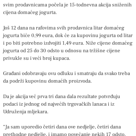
svim prodavnicama počela je 15-todnevna akcija sniženih
cijena domaćeg jogurta.
Još 12 dana na rafovima svih prodavnica litar domaćeg
jogurta biće 0,99 eura, dok će za kupovinu jogurta od litar
i po biti potrebno izdvojiti 1,49 eura. Niže cijene domaćeg
jogurta od 25 do 30 odsto u odnosu na tržišne cijene
privukle su i veći broj kupaca.
Građani odobravaju ovu odluku i smatraju da svako treba
da podrži kupovinu domaćih proizvoda.
Da je akcija već prva tri dana dala rezultate potvrđuju
podaci iz jednog od najvećih trgovačkih lanaca i iz
Udruženja mljekara.
“Ja sam uporedio četiri dana ove nedjelje, četiri dana
prethodne nedjelje, i imamo povećanje nekih 17 odsto,