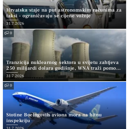
Hrvatska staje na put astronomskim računima za
taksi – ograničavaju se cijene vožnje
31.7.2026
0
Tranzicija nuklearnog sektora u svijetu zahtjeva
250 milijardi dolara godišnje, WNA traži pomoć
banaka
31.7.2026
0
Stotine Boeingovih aviona mora na hitnu
inspekciju
31.7.2026