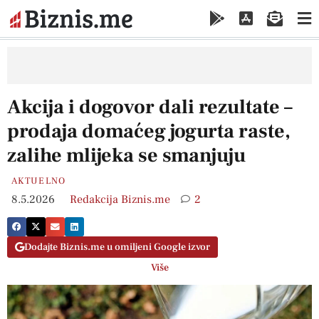
Akcija i dogovor dali rezultate –
prodaja domaćeg jogurta raste,
zalihe mlijeka se smanjuju
AKTUELNO
8.5.2026
Redakcija Biznis.me
2
Dodajte Biznis.me u omiljeni Google izvor
Više