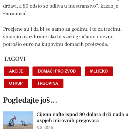
državi, a 80 odsto se odliva u inostranstvo”, kazao je
Đuranović.
Procjene su i da bi se samo za godinu, i to za trećinu,
smanjio uvoz hrane ako bi svaki građanin dnevno
potrošio euro na kupovinu domaćih proizvoda.
TAGOVI
AKCIJE
,
DOMAĆI PROIZVOD
,
MLIJEKO
,
OTKUP
,
TRGOVINA
Pogledajte još...
Cijenu nafte ispod 80 dolara drži nada u
uspjeh mirovnih pregovora
6.8.2026