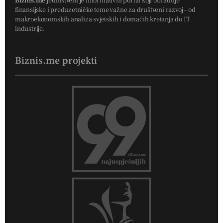
Biznis.me
jedinstveni je informativni portal koji obrađuje
finansijske i preduzetničke teme važne za društveni razvoj – od
makroekonomskih analiza svjetskih i domaćih kretanja do IT
industrije.
Biznis.me projekti