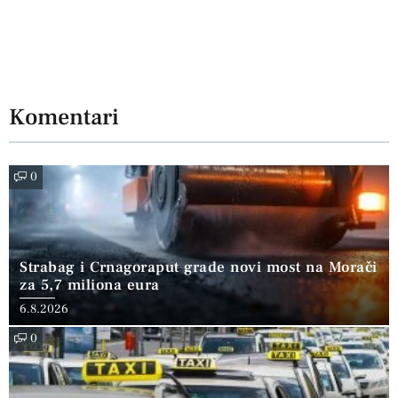
Komentari
0
Strabag i Crnagoraput grade novi most na Morači
za 5,7 miliona eura
6.8.2026
0