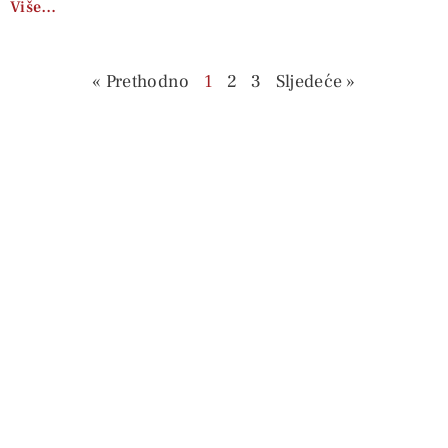
Više…
« Prethodno
1
2
3
Sljedeće »