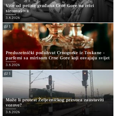
Više od petine građana Crne Gore na ivici
siromaštva
3.8.2026
1
Preduzetnički poduhvat Crnogorke iz Toskane –
parfemi sa mirisom Crne Gore koji osvajaju svijet
3.8.2026
1
Može li protest Željezničkog prevoza zaustaviti
vozove?
3.8.2026