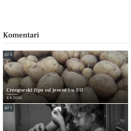
Komentari
2
Crnogorski čips od jeseni i u EU
4.8.2026
1