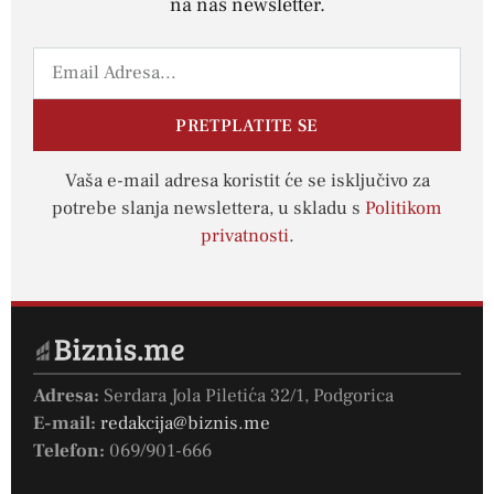
na naš newsletter.
PRETPLATITE SE
Vaša e-mail adresa koristit će se isključivo za
potrebe slanja newslettera, u skladu s
Politikom
privatnosti
.
Adresa:
Serdara Jola Piletića 32/1, Podgorica
E-mail:
redakcija@biznis.me
Telefon:
069/901-666