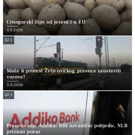
Crnogorski čips od jeseni i u EU
4.8.2026
1
Može li protest Željezničkog prevoza zaustaviti
vozove?
3.8.2026
1
Preuzimanje Addika: RBI ozvaničio pobjedu, NLB
priznao poraz