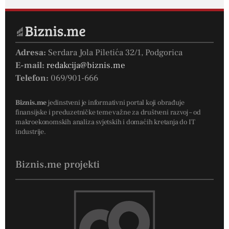
Adresa:
Serdara Jola Piletića 32/1, Podgorica
E-mail:
redakcija@biznis.me
Telefon:
069/901-666
Biznis.me
jedinstveni je informativni portal koji obrađuje
finansijske i preduzetničke teme važne za društveni razvoj – od
makroekonomskih analiza svjetskih i domaćih kretanja do IT
industrije.
Biznis.me projekti