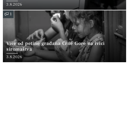
3.8.2026
1
Više od petine građana Crne Gore na ivici
siromaštva
3.8.2026