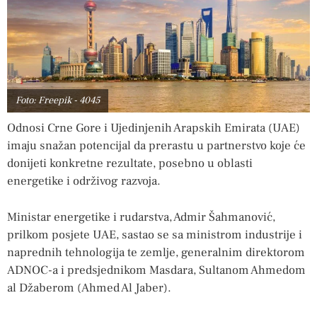
Foto: Freepik - 4045
Odnosi Crne Gore i Ujedinjenih Arapskih Emirata (UAE)
imaju snažan potencijal da prerastu u partnerstvo koje će
donijeti konkretne rezultate, posebno u oblasti
energetike i održivog razvoja.
Ministar energetike i rudarstva, Admir Šahmanović,
prilkom posjete UAE, sastao se sa ministrom industrije i
naprednih tehnologija te zemlje, generalnim direktorom
ADNOC-a i predsjednikom Masdara, Sultanom Ahmedom
al Džaberom (Ahmed Al Jaber).