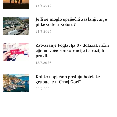
27.7.2026
Je li se moglo spriječiti zaslanjivanje
pitke vode u Kotoru?
21.7.2026
Zatvaranje Poglavlja 8 – dolazak nižih
cijena, veće konkurencije i strožijih
pravila
15.7.2026
Koliko uspješno posluju hotelske
grupacije u Crnoj Gori?
25.7.2026