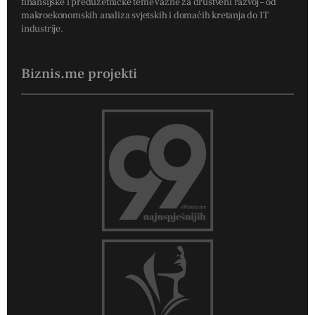
finansijske i preduzetničke teme važne za društveni razvoj – od
makroekonomskih analiza svjetskih i domaćih kretanja do IT
industrije.
Biznis.me projekti