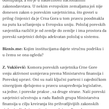
odstupanja, a što je u nadležnosti nacionalinih
zakonodavstava. U nekim evropskim zemaljama još nije
donesen zakon o poreskim savjetnicima, što govori u
prilog činjenici da je Crna Gora u tom pravcu poodmakla
na putu ka učlanjenju u Evropsku uniju. Položaj poreskih
savjentika različit je od zemlje do zemlje i ima prostora da
poreski savjetnici dobiju adekvatan položaj u sistemu.
Biznis.me:
Kojim institucijama dajete stručnu podršku i
u čemu se ona ogleda?
Z. Vukićević:
Komora poreskih savjetnika Crne Gore
svoju aktivnost usmjerava prema Ministarstvu finansija i
Poreskoj upravi. Oni su naši ključni parteni i zajedničkom
sinergijom djelujemo u pravcu unapređenja legislative,
sa jedne, i poreske prakse , sa druge strane. Naši poreski
savjetnici učestvuju u radu Radnih grupa Ministarstva
finansija u cilju kreiranja što prihvatljivijiih zakonskih