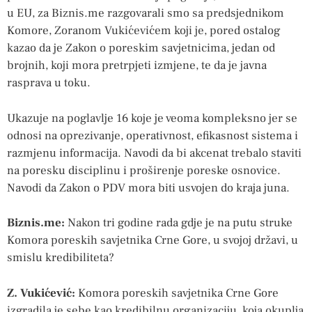
u EU, za Biznis.me razgovarali smo sa predsjednikom
Komore, Zoranom Vukićevićem koji je, pored ostalog
kazao da je Zakon o poreskim savjetnicima, jedan od
brojnih, koji mora pretrpjeti izmjene, te da je javna
rasprava u toku.
Ukazuje na poglavlje 16 koje je veoma kompleksno jer se
odnosi na oprezivanje, operativnost, efikasnost sistema i
razmjenu informacija. Navodi da bi akcenat trebalo staviti
na poresku disciplinu i proširenje poreske osnovice.
Navodi da Zakon o PDV mora biti usvojen do kraja juna.
Biznis.me:
Nakon tri godine rada gdje je na putu struke
Komora poreskih savjetnika Crne Gore, u svojoj državi, u
smislu kredibiliteta?
Z. Vukićević:
Komora poreskih savjetnika Crne Gore
izgradila je sebe kao kredibilnu organizaciju, koja okuplja