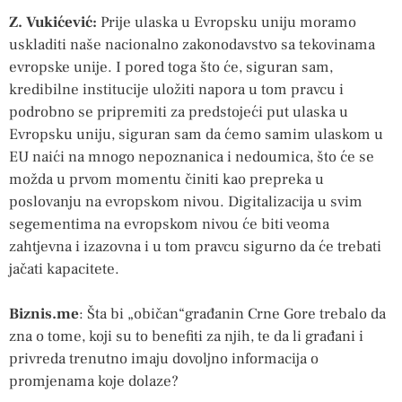
Z. Vukićević:
Prije ulaska u Evropsku uniju moramo
uskladiti naše nacionalno zakonodavstvo sa tekovinama
evropske unije. I pored toga što će, siguran sam,
kredibilne institucije uložiti napora u tom pravcu i
podrobno se pripremiti za predstojeći put ulaska u
Evropsku uniju, siguran sam da ćemo samim ulaskom u
EU naići na mnogo nepoznanica i nedoumica, što će se
možda u prvom momentu činiti kao prepreka u
poslovanju na evropskom nivou. Digitalizacija u svim
segementima na evropskom nivou će biti veoma
zahtjevna i izazovna i u tom pravcu sigurno da će trebati
jačati kapacitete.
Biznis.me
: Šta bi „običan“građanin Crne Gore trebalo da
zna o tome, koji su to benefiti za njih, te da li građani i
privreda trenutno imaju dovoljno informacija o
promjenama koje dolaze?