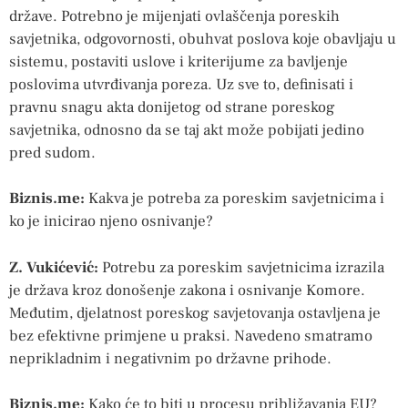
države. Potrebno je mijenjati ovlaščenja poreskih
savjetnika, odgovornosti, obuhvat poslova koje obavljaju u
sistemu, postaviti uslove i kriterijume za bavljenje
poslovima utvrđivanja poreza. Uz sve to, definisati i
pravnu snagu akta donijetog od strane poreskog
savjetnika, odnosno da se taj akt može pobijati jedino
pred sudom.
Biznis.me:
Kakva je potreba za poreskim savjetnicima i
ko je inicirao njeno osnivanje?
Z. Vukićević:
Potrebu za poreskim savjetnicima izrazila
je država kroz donošenje zakona i osnivanje Komore.
Međutim, djelatnost poreskog savjetovanja ostavljena je
bez efektivne primjene u praksi. Navedeno smatramo
neprikladnim i negativnim po državne prihode.
Biznis.me:
Kako će to biti u procesu približavanja EU?