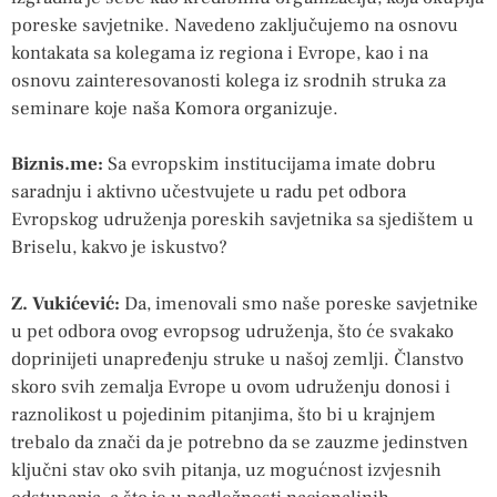
poreske savjetnike. Navedeno zaključujemo na osnovu
kontakata sa kolegama iz regiona i Evrope, kao i na
osnovu zainteresovanosti kolega iz srodnih struka za
seminare koje naša Komora organizuje.
Biznis.me:
Sa evropskim institucijama imate dobru
saradnju i aktivno učestvujete u radu pet odbora
Evropskog udruženja poreskih savjetnika sa sjedištem u
Briselu, kakvo je iskustvo?
Z. Vukićević:
Da, imenovali smo naše poreske savjetnike
u pet odbora ovog evropsog udruženja, što će svakako
doprinijeti unapređenju struke u našoj zemlji. Članstvo
skoro svih zemalja Evrope u ovom udruženju donosi i
raznolikost u pojedinim pitanjima, što bi u krajnjem
trebalo da znači da je potrebno da se zauzme jedinstven
ključni stav oko svih pitanja, uz mogućnost izvjesnih