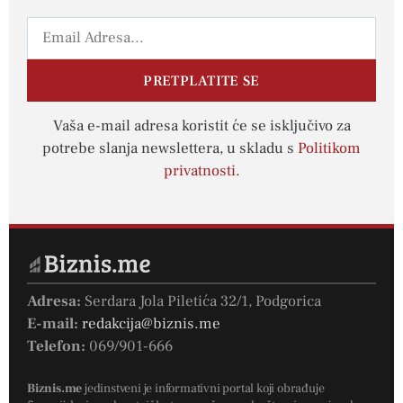
PRETPLATITE SE
Vaša e-mail adresa koristit će se isključivo za
potrebe slanja newslettera, u skladu s
Politikom
privatnosti
.
Adresa:
Serdara Jola Piletića 32/1, Podgorica
E-mail:
redakcija@biznis.me
Telefon:
069/901-666
Biznis.me
jedinstveni je informativni portal koji obrađuje