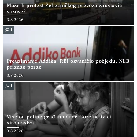
Može li protest Željezničkog prevoza zaustaviti
vozove?
3.8.2026
1
Preuzimanje Addika: RBI ozvaničio pobjedu, NLB
priznao poraz
3.8.2026
1
Više od petine građana Crne Gore na ivici
siromaštva
3.8.2026