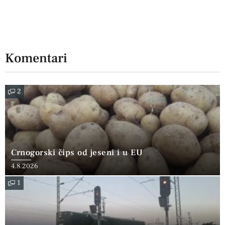
Komentari
2
Crnogorski čips od jeseni i u EU
4.8.2026
1