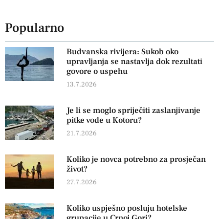
Popularno
Budvanska rivijera: Sukob oko
upravljanja se nastavlja dok rezultati
govore o uspehu
13.7.2026
Je li se moglo spriječiti zaslanjivanje
pitke vode u Kotoru?
21.7.2026
Koliko je novca potrebno za prosječan
život?
27.7.2026
Koliko uspješno posluju hotelske
grupacije u Crnoj Gori?