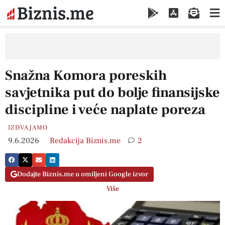
Snažna Komora poreskih
savjetnika put do bolje finansijske
discipline i veće naplate poreza
IZDVAJAMO
9.6.2026
Redakcija Biznis.me
2
Dodajte Biznis.me u omiljeni Google izvor
Više