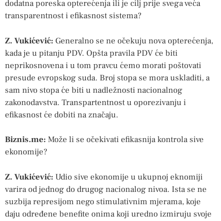
dodatna poreska opterećenja ili je cilj prije svega veća
transparentnost i efikasnost sistema?
Z. Vukićević:
Generalno se ne očekuju nova opterećenja,
kada je u pitanju PDV. Opšta pravila PDV će biti
neprikosnovena i u tom pravcu ćemo morati poštovati
presude evropskog suda. Broj stopa se mora uskladiti, a
sam nivo stopa će biti u nadležnosti nacionalnog
zakonodavstva. Transpartentnost u oporezivanju i
efikasnost će dobiti na značaju.
Biznis.me:
Može li se očekivati efikasnija kontrola sive
ekonomije?
Z. Vukićević:
Udio sive ekonomije u ukupnoj eknomiji
varira od jednog do drugog nacionalog nivoa. Ista se ne
suzbija represijom nego stimulativnim mjerama, koje
daju određene benefite onima koji uredno izmiruju svoje