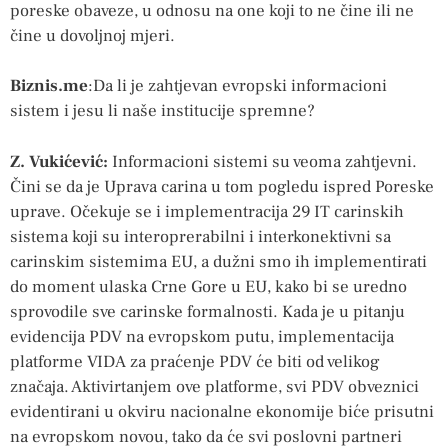
poreske obaveze, u odnosu na one koji to ne čine ili ne
čine u dovoljnoj mjeri.
Biznis.me
:Da li je zahtjevan evropski informacioni
sistem i jesu li naše institucije spremne?
Z. Vukićević:
Informacioni sistemi su veoma zahtjevni.
Čini se da je Uprava carina u tom pogledu ispred Poreske
uprave. Očekuje se i implementracija 29 IT carinskih
sistema koji su interoprerabilni i interkonektivni sa
carinskim sistemima EU, a dužni smo ih implementirati
do moment ulaska Crne Gore u EU, kako bi se uredno
sprovodile sve carinske formalnosti. Kada je u pitanju
evidencija PDV na evropskom putu, implementacija
platforme VIDA za praćenje PDV će biti od velikog
značaja. Aktivirtanjem ove platforme, svi PDV obveznici
evidentirani u okviru nacionalne ekonomije biće prisutni
na evropskom novou, tako da će svi poslovni partneri