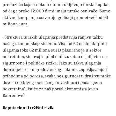
preduzeća koja u nekom obimu uključuju turski kapital,
od čega preko 12.000 firmi imaju turske osnivače. Samo
aktivne kompanije ostvaruju godišnji promet veći od 90
miliona eura.
„Struktura turskih ulaganja predstavlja ranjivu tačku
našeg ekonomskog sistema. Više od 62 odsto ukupnih
ulaganja (oko 62 miliona eura) plasirano je u sektor
nekretnina, što ovaj kapital čini izuzetno osjetljivim na
sigurnosne i političke rizike. Iako su takva ulaganja
doprinijela rastu građevinskog sektora, zapošljavanju i
prihodima od poreza, svaka nesigurnost u društvu može
dovesti do brzog povlačenja investitora i pada cijena
nekretnina”, ističe za naš portal ekonomista Jovan
Rabrenović.
Reputacioni i tržišni rizik