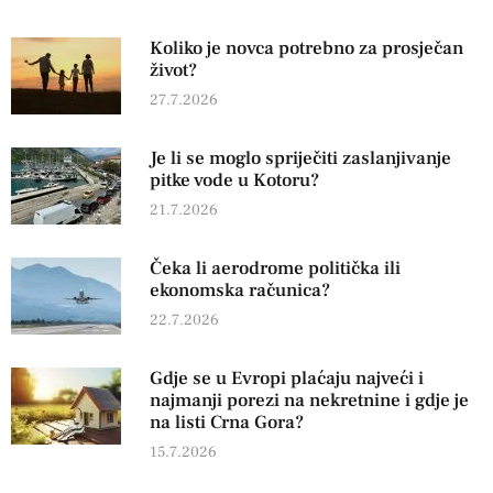
Koliko je novca potrebno za prosječan
život?
27.7.2026
Je li se moglo spriječiti zaslanjivanje
pitke vode u Kotoru?
21.7.2026
Čeka li aerodrome politička ili
ekonomska računica?
22.7.2026
Gdje se u Evropi plaćaju najveći i
najmanji porezi na nekretnine i gdje je
na listi Crna Gora?
15.7.2026