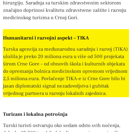
hirurgiju. Saradnja sa turskim zdravstvenim sektorom
značajno doprinosi kvalitetu zdravstvene zaštite i razvoju
medicinskog turizma u Crnoj Gori.
Humanitarni i razvojni aspekt – TIKA
Turska agencija za međunarodnu saradnju i razvoj (TIKA)
uložila je preko 20 miliona eura u više od 500 projekata
širom Crne Gore – od obnovih škola i kulturnih objekata
do opremanja bolnica medicinskom opremom vrijednom
2,5 miliona eura. Povlačenje TIKA-e iz Crne Gore bilo bi
jasan diplomatski signal nezadovoljstva i gubitak
vrijednog partnera u razvoju lokalnih zajednica.
Turizam i lokalna potrošnja
Turski turisti ostvaruju oko sedam odsto svih noćenja,