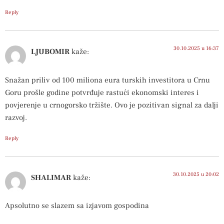
Reply
30.10.2025 u 16:37
LJUBOMIR
kaže:
Snažan priliv od 100 miliona eura turskih investitora u Crnu
Goru prošle godine potvrđuje rastući ekonomski interes i
povjerenje u crnogorsko tržište. Ovo je pozitivan signal za dalji
razvoj.
Reply
30.10.2025 u 20:02
SHALIMAR
kaže:
Apsolutno se slazem sa izjavom gospodina