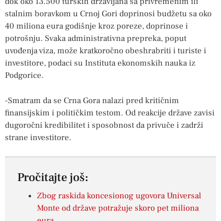
dok oko 13.500 turskih državljana sa privremenim ili
stalnim boravkom u Crnoj Gori doprinosi budžetu sa oko
40 miliona eura godišnje kroz poreze, doprinose i
potrošnju. Svaka administrativna prepreka, poput
uvođenja viza, može kratkoročno obeshrabriti i turiste i
investitore, podaci su Instituta ekonomskih nauka iz
Podgorice.
-Smatram da se Crna Gora nalazi pred kritičnim
finansijskim i političkim testom. Od reakcije države zavisi
dugoročni kredibilitet i sposobnost da privuče i zadrži
strane investitore.
Pročitajte još:
Zbog raskida koncesionog ugovora Universal
Monte od države potražuje skoro pet miliona
eura