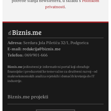
potrebe slanja newslettera, u skladu s
Politikom
privatnosti
.
Adresa:
Serdara Jola Piletića 32/1, Podgorica
E-mail:
redakcija@biznis.me
Telefon:
069/901-666
Biznis.me
jedinstveni je informativni portal koji obrađuje
finansijske i preduzetničke teme važne za društveni razvoj – od
makroekonomskih analiza svjetskih i domaćih kretanja do IT
industrije.
Biznis.me projekti