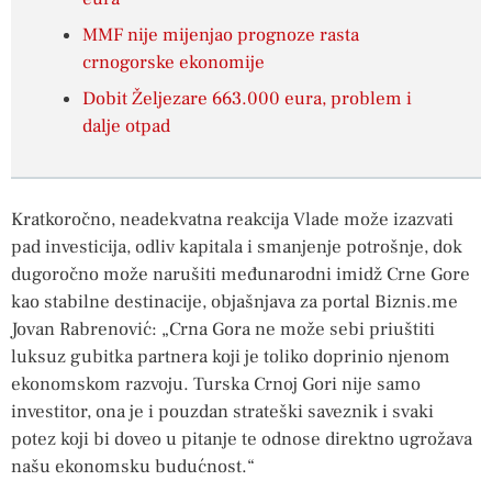
MMF nije mijenjao prognoze rasta
crnogorske ekonomije
Dobit Željezare 663.000 eura, problem i
dalje otpad
Kratkoročno, neadekvatna reakcija Vlade može izazvati
pad investicija, odliv kapitala i smanjenje potrošnje, dok
dugoročno može narušiti međunarodni imidž Crne Gore
kao stabilne destinacije, objašnjava za portal Biznis.me
Jovan Rabrenović: „Crna Gora ne može sebi priuštiti
luksuz gubitka partnera koji je toliko doprinio njenom
ekonomskom razvoju. Turska Crnoj Gori nije samo
investitor, ona je i pouzdan strateški saveznik i svaki
potez koji bi doveo u pitanje te odnose direktno ugrožava
našu ekonomsku budućnost.“