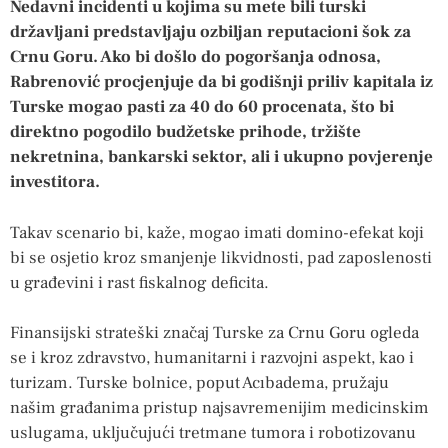
Nedavni incidenti u kojima su mete bili turski
državljani predstavljaju ozbiljan reputacioni šok za
Crnu Goru. Ako bi došlo do pogoršanja odnosa,
Rabrenović procjenjuje da bi godišnji priliv kapitala iz
Turske mogao pasti za 40 do 60 procenata, što bi
direktno pogodilo budžetske prihode, tržište
nekretnina, bankarski sektor, ali i ukupno povjerenje
investitora.
Takav scenario bi, kaže, mogao imati domino-efekat koji
bi se osjetio kroz smanjenje likvidnosti, pad zaposlenosti
u građevini i rast fiskalnog deficita.
Finansijski strateški značaj Turske za Crnu Goru ogleda
se i kroz zdravstvo, humanitarni i razvojni aspekt, kao i
turizam. Turske bolnice, poput Acıbadema, pružaju
našim građanima pristup najsavremenijim medicinskim
uslugama, uključujući tretmane tumora i robotizovanu