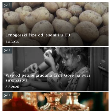
2
Crnogorski čips od jeseni i u EU
4.8.2026
1
Više od petine građana Crne Gore na ivici
siromaštva
3.8.2026
1