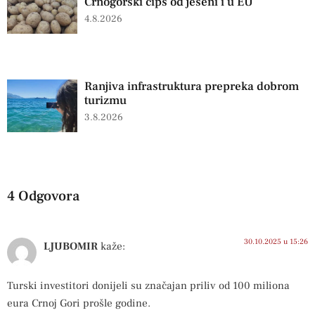
Crnogorski čips od jeseni i u EU
4.8.2026
Ranjiva infrastruktura prepreka dobrom
turizmu
3.8.2026
4 Odgovora
30.10.2025 u 15:26
LJUBOMIR
kaže:
Turski investitori donijeli su značajan priliv od 100 miliona
eura Crnoj Gori prošle godine.