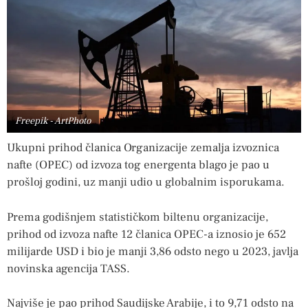
Freepik - ArtPhoto
Ukupni prihod članica Organizacije zemalja izvoznica
nafte (OPEC) od izvoza tog energenta blago je pao u
prošloj godini, uz manji udio u globalnim isporukama.
Prema godišnjem statističkom biltenu organizacije,
prihod od izvoza nafte 12 članica OPEC-a iznosio je 652
milijarde USD i bio je manji 3,86 odsto nego u 2023, javlja
novinska agencija TASS.
Najviše je pao prihod Saudijske Arabije, i to 9,71 odsto na