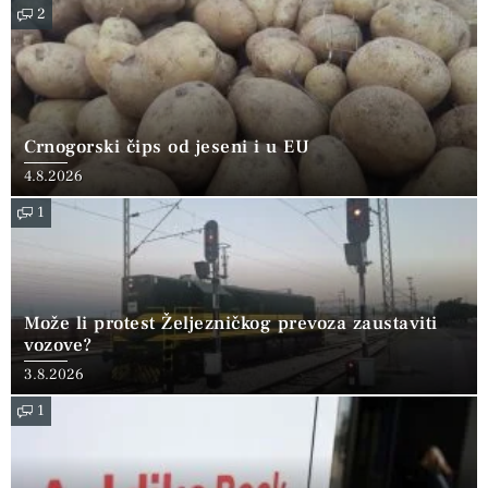
2
Crnogorski čips od jeseni i u EU
4.8.2026
1
Može li protest Željezničkog prevoza zaustaviti
vozove?
3.8.2026
1