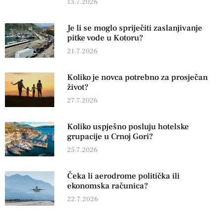
13.7.2026
Je li se moglo spriječiti zaslanjivanje
pitke vode u Kotoru?
21.7.2026
Koliko je novca potrebno za prosječan
život?
27.7.2026
Koliko uspješno posluju hotelske
grupacije u Crnoj Gori?
25.7.2026
Čeka li aerodrome politička ili
ekonomska računica?
22.7.2026