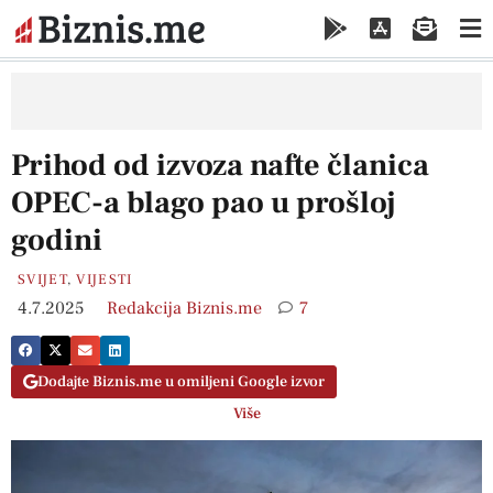
Prihod od izvoza nafte članica
OPEC-a blago pao u prošloj
godini
SVIJET
,
VIJESTI
4.7.2025
Redakcija Biznis.me
7
Dodajte Biznis.me u omiljeni Google izvor
Više