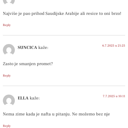
Najviše je pao prihod Saudijske Arabije ali resice to oni brzo!
Reply
6.7.2025 u 21:25
SUNCICA
kaže:
Zasto je smanjen promet?
Reply
7.7.2025 u 10:11
ELLA
kaže:
Nema zime kada je nafta u pitanju. Ne možemo bez nje
Reply