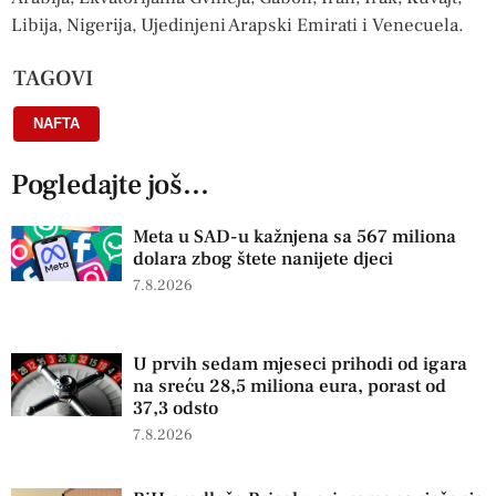
Libija, Nigerija, Ujedinjeni Arapski Emirati i Venecuela.
TAGOVI
NAFTA
Pogledajte još...
Meta u SAD-u kažnjena sa 567 miliona
dolara zbog štete nanijete djeci
7.8.2026
U prvih sedam mjeseci prihodi od igara
na sreću 28,5 miliona eura, porast od
37,3 odsto
7.8.2026