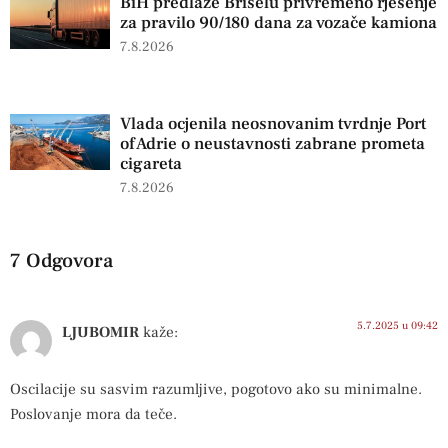
BiH predlaže Briselu privremeno rješenje
za pravilo 90/180 dana za vozače kamiona
7.8.2026
Vlada ocjenila neosnovanim tvrdnje Port
of Adrie o neustavnosti zabrane prometa
cigareta
7.8.2026
7 Odgovora
5.7.2025 u 09:42
LJUBOMIR
kaže:
Oscilacije su sasvim razumljive, pogotovo ako su minimalne.
Poslovanje mora da teče.