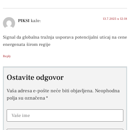
13.7.2025 u 12:18
PIKSI
kaže:
Signal da globalna tražnja usporava potencijalni uticaj na cene
energenata širom regije
Reply
Ostavite odgovor
Vaša adresa e-pošte neće biti objavljena.
Neophodna
polja su označena
*