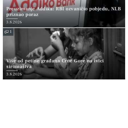
Preuzimanje Addika: RBI ozvaničio pobjedu, NLB
priznao poraz
3.8.2026
1
Više od petine građana Crne Gore na ivici
siromaštva
3.8.2026