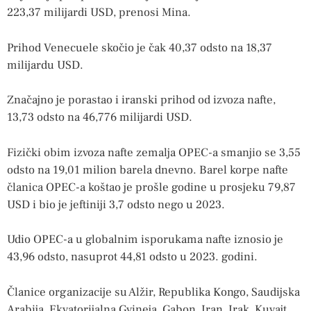
223,37 milijardi USD, prenosi Mina.
Prihod Venecuele skočio je čak 40,37 odsto na 18,37
milijardu USD.
Značajno je porastao i iranski prihod od izvoza nafte,
13,73 odsto na 46,776 milijardi USD.
Fizički obim izvoza nafte zemalja OPEC-a smanjio se 3,55
odsto na 19,01 milion barela dnevno. Barel korpe nafte
članica OPEC-a koštao je prošle godine u prosjeku 79,87
USD i bio je jeftiniji 3,7 odsto nego u 2023.
Udio OPEC-a u globalnim isporukama nafte iznosio je
43,96 odsto, nasuprot 44,81 odsto u 2023. godini.
Članice organizacije su Alžir, Republika Kongo, Saudijska
Arabija, Ekvatorijalna Gvineja, Gabon, Iran, Irak, Kuvajt,