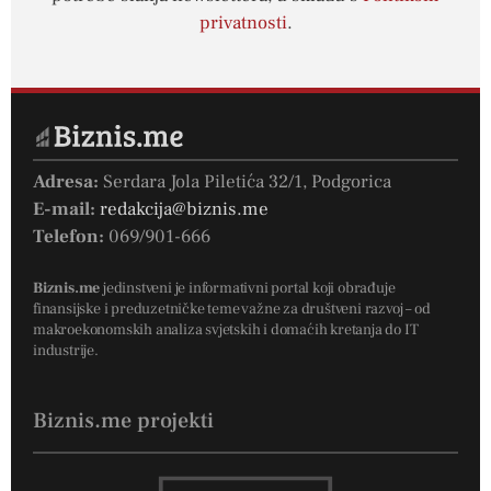
privatnosti
.
Adresa:
Serdara Jola Piletića 32/1, Podgorica
E-mail:
redakcija@biznis.me
Telefon:
069/901-666
Biznis.me
jedinstveni je informativni portal koji obrađuje
finansijske i preduzetničke teme važne za društveni razvoj – od
makroekonomskih analiza svjetskih i domaćih kretanja do IT
industrije.
Biznis.me projekti