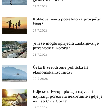
govore o uspehu
13.7.2026
Koliko je novca potrebno za prosječan
život?
27.7.2026
Je li se moglo spriječiti zaslanjivanje
pitke vode u Kotoru?
21.7.2026
Čeka li aerodrome politička ili
ekonomska računica?
22.7.2026
Gdje se u Evropi plaćaju najveći i
najmanji porezi na nekretnine i gdje je
na listi Crna Gora?
15.7.2026