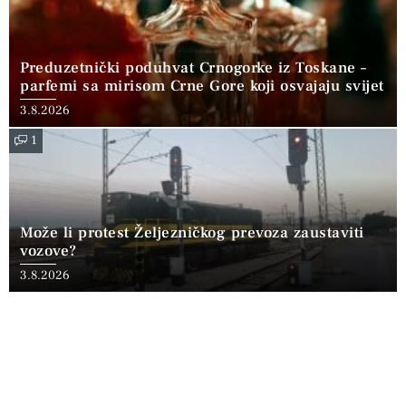
Preduzetnički poduhvat Crnogorke iz Toskane –
parfemi sa mirisom Crne Gore koji osvajaju svijet
3.8.2026
1
Može li protest Željezničkog prevoza zaustaviti
vozove?
3.8.2026