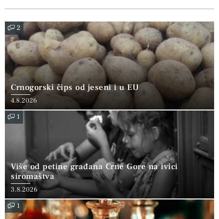
2
Crnogorski čips od jeseni i u EU
4.8.2026
1
Više od petine građana Crne Gore na ivici
siromaštva
3.8.2026
1