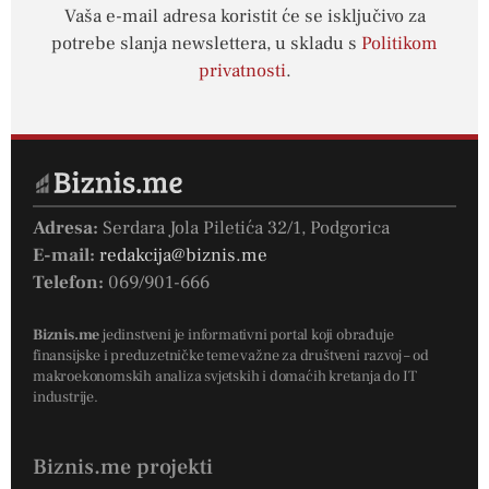
Vaša e-mail adresa koristit će se isključivo za
potrebe slanja newslettera, u skladu s
Politikom
privatnosti
.
Adresa:
Serdara Jola Piletića 32/1, Podgorica
E-mail:
redakcija@biznis.me
Telefon:
069/901-666
Biznis.me
jedinstveni je informativni portal koji obrađuje
finansijske i preduzetničke teme važne za društveni razvoj – od
makroekonomskih analiza svjetskih i domaćih kretanja do IT
industrije.
Biznis.me projekti