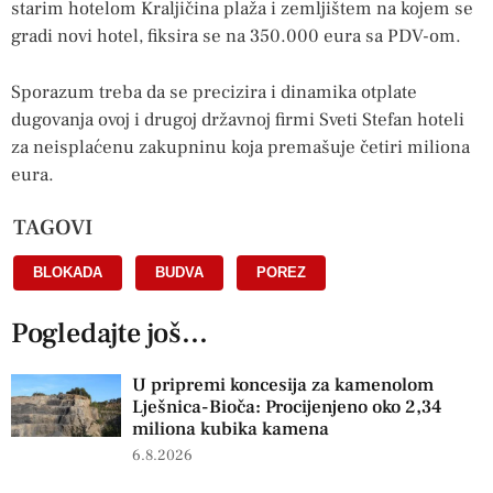
starim hotelom Kraljičina plaža i zemljištem na kojem se
gradi novi hotel, fiksira se na 350.000 eura sa PDV-om.
Sporazum treba da se precizira i dinamika otplate
dugovanja ovoj i drugoj državnoj firmi Sveti Stefan hoteli
za neisplaćenu zakupninu koja premašuje četiri miliona
eura.
TAGOVI
BLOKADA
,
BUDVA
,
POREZ
Pogledajte još...
U pripremi koncesija za kamenolom
Lješnica-Bioča: Procijenjeno oko 2,34
miliona kubika kamena
6.8.2026