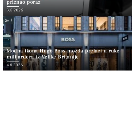
priznao poraz
3.8.2026
1
Modna ikona Hugo Boss možda prelazi u ruke
milijardera iz Velike Britanije
4.8.2026