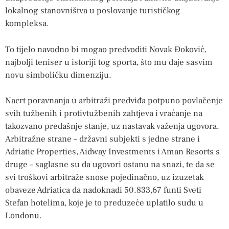
lokalnog stanovništva u poslovanje turističkog
kompleksa.
To tijelo navodno bi mogao predvoditi Novak Đoković,
najbolji teniser u istoriji tog sporta, što mu daje sasvim
novu simboličku dimenziju.
Nacrt poravnanja u arbitraži predviđa potpuno povlačenje
svih tužbenih i protivtužbenih zahtjeva i vraćanje na
takozvano pređašnje stanje, uz nastavak važenja ugovora.
Arbitražne strane – državni subjekti s jedne strane i
Adriatic Properties, Aidway Investments i Aman Resorts s
druge – saglasne su da ugovori ostanu na snazi, te da se
svi troškovi arbitraže snose pojedinačno, uz izuzetak
obaveze Adriatica da nadoknadi 50.833,67 funti Sveti
Stefan hotelima, koje je to preduzeće uplatilo sudu u
Londonu.