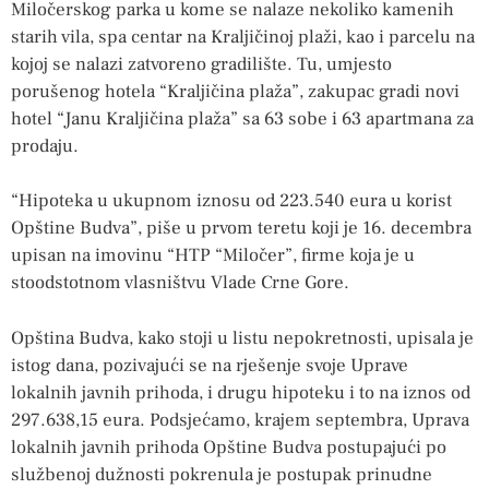
Miločerskog parka u kome se nalaze nekoliko kamenih
starih vila, spa centar na Kraljičinoj plaži, kao i parcelu na
kojoj se nalazi zatvoreno gradilište. Tu, umjesto
porušenog hotela “Kraljičina plaža”, zakupac gradi novi
hotel “Janu Kraljičina plaža” sa 63 sobe i 63 apartmana za
prodaju.
“Hipoteka u ukupnom iznosu od 223.540 eura u korist
Opštine Budva”, piše u prvom teretu koji je 16. decembra
upisan na imovinu “HTP “Miločer”, firme koja je u
stoodstotnom vlasništvu Vlade Crne Gore.
Opština Budva, kako stoji u listu nepokretnosti, upisala je
istog dana, pozivajući se na rješenje svoje Uprave
lokalnih javnih prihoda, i drugu hipoteku i to na iznos od
297.638,15 eura. Podsjećamo, krajem septembra, Uprava
lokalnih javnih prihoda Opštine Budva postupajući po
službenoj dužnosti pokrenula je postupak prinudne