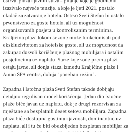
ostrva, plaža i javnih staza – pitanje koje je godinama
izazivalo najveće tenzije, a koje je ljeti 2021. postalo
okidač za zatvaranje hotela. Ostrvo Sveti Stefan bi ostalo
prvenstveno za goste hotela, ali uz mogućnost
organizovanih posjeta u kontrolisanim terminima.
Kraljičina plaža tokom sezone može funkcionisati pod
ekskluzivitetom za hotelske goste, ali uz mogućnost da
zakupac dozvoli korišćenje plažnog mobilijara i ostalim
posjetiocima uz naplatu. Staze koje vode prema plaži
ostaju javne, ali donja staza, između Kraljičine plaže i
Aman SPA centra, dobija “poseban režim”.
Zapadna i Istočna plaža Sveti Stefan takođe dobijaju
detaljno regulisan model korišćenja. Jedan dio Istočne
plaže biće javan uz naplatu, dok je drugi rezervisan za
mještane sa besplatnih deset setova mobilijara. Zapadna
plaža biće dostupna gostima i javnosti, dominantno uz
naplatu, ali i tu će biti obezbijeđen besplatan mobilijar za