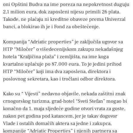
oni Opštini Budva na ime poreza na nepokretnost duguju
2,1 milion eura, dok zaposleni nijesu primili 26 plata.
Takođe, ne plaćaju ni kreditne obaveze prema Univerzal
banci, a blokirao ih je i Fond za obeštećenje.
Kompanija “Adriatic properties” je zaključila ugovor sa
HTP “Miločer” o višedecenijskom zakupu nekadašnjeg
hotela “Kraljičina plaža” i zemljišta, na ime koga
kvartalno uplaćuje po 87.000 eura. To je jedini prihod
HTP “Miločer” koji ima dva zaposlena, direktora i
poslovnog sekretara, kao i tročlani odbor direktora.
Kako su “ Vijesti” nedavno objavile, nekada zaštitni znak
crnogorskog turizma, grad-hotel “Sveti Stefan” mogao bi
konačno da 1. maja sljedeće godine otvori vrata za goste,
nakon pet godina pod katancem, jer je takav dogovor
Vlade i ostalih domaćih aktera sa jedne i zakupca,
kompanije “Adriatic Properties” i njenih partnera sa