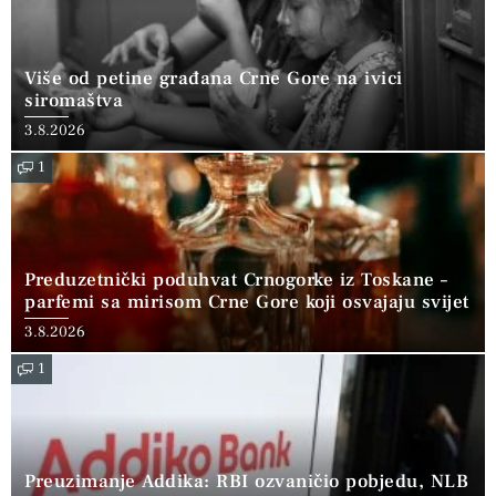
Više od petine građana Crne Gore na ivici
siromaštva
3.8.2026
1
Preduzetnički poduhvat Crnogorke iz Toskane –
parfemi sa mirisom Crne Gore koji osvajaju svijet
3.8.2026
1
Preuzimanje Addika: RBI ozvaničio pobjedu, NLB