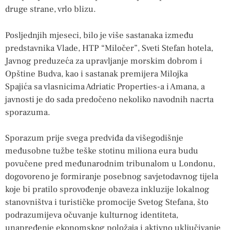
druge strane, vrlo blizu.
Posljednjih mjeseci, bilo je više sastanaka između
predstavnika Vlade, HTP “Miločer”, Sveti Stefan hotela,
Javnog preduzeća za upravljanje morskim dobrom i
Opštine Budva, kao i sastanak premijera Milojka
Spajića sa vlasnicima Adriatic Properties-a i Amana, a
javnosti je do sada predočeno nekoliko navodnih nacrta
sporazuma.
Sporazum prije svega predviđa da višegodišnje
međusobne tužbe teške stotinu miliona eura budu
povučene pred međunarodnim tribunalom u Londonu,
dogovoreno je formiranje posebnog savjetodavnog tijela
koje bi pratilo sprovođenje obaveza inkluzije lokalnog
stanovništva i turističke promocije Svetog Stefana, što
podrazumijeva očuvanje kulturnog identiteta,
unapređenje ekonomskog položaja i aktivno uključivanje