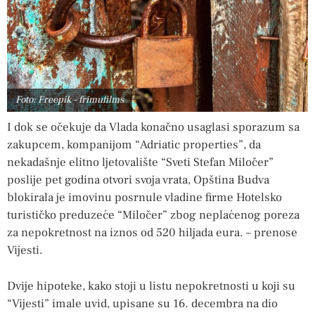
Foto: Freepik - frimufilms
I dok se očekuje da Vlada konačno usaglasi sporazum sa
zakupcem, kompanijom “Adriatic properties”, da
nekadašnje elitno ljetovalište “Sveti Stefan Miločer”
poslije pet godina otvori svoja vrata, Opština Budva
blokirala je imovinu posrnule vladine firme Hotelsko
turističko preduzeće “Miločer” zbog neplaćenog poreza
za nepokretnost na iznos od 520 hiljada eura. – prenose
Vijesti.
Dvije hipoteke, kako stoji u listu nepokretnosti u koji su
“Vijesti” imale uvid, upisane su 16. decembra na dio