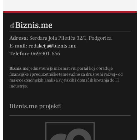
Adresa:
Serdara Jola Piletića 32/1, Podgorica
E-mail:
redakcija@biznis.me
Telefon:
069/901-666
Biznis.me
jedinstveni je informativni portal koji obrađuje
finansijske i preduzetničke teme važne za društveni razvoj – od
makroekonomskih analiza svjetskih i domaćih kretanja do IT
industrije.
Biznis.me projekti