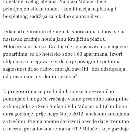
mještane Svetog Stefana. Na plaži Miločer biće
primijenjen sličan model – kombinacija naplatnog i
besplatnog sadržaja za lokalno stanovništvo.
Jedan od centralnih elemenata sporazuma odnosi se na
nastavak gradnje hotela Janu Kraljičina plaža u
Miločerskom parku. Gradnja će se nastaviti u postojećim
gabaritima, sa 63 hotelske sobe i 63 apartmana. Izvori
uključeni u pregovore tvrde da je postignuta potpuna
saglasnost da se radovi moraju završiti “bez odstupanja
od pravno već utvrđenih rješenja”.
U pregovorima se prethodnih mjeseci nezvanično
pominjalo i moguće vraćanje visine prvobitne zakupnine
za kompleks za Sveti Stefan i Vilu Miločer od 1,6 miliona
eura godišnje, prije nego što je 2012. aneksom smanjena
za trećinu. Prema onome što izvori navode da je trenutno
u nacrtu, garantovana renta za HTP Miločer, koje gazduje