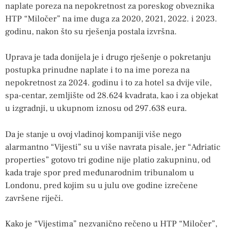
naplate poreza na nepokretnost za poreskog obveznika
HTP “Miločer” na ime duga za 2020, 2021, 2022. i 2023.
godinu, nakon što su rješenja postala izvršna.
Uprava je tada donijela je i drugo rješenje o pokretanju
postupka prinudne naplate i to na ime poreza na
nepokretnost za 2024. godinu i to za hotel sa dvije vile,
spa-centar, zemljište od 28.624 kvadrata, kao i za objekat
u izgradnji, u ukupnom iznosu od 297.638 eura.
Da je stanje u ovoj vladinoj kompaniji više nego
alarmantno “Vijesti” su u više navrata pisale, jer “Adriatic
properties” gotovo tri godine nije platio zakupninu, od
kada traje spor pred međunarodnim tribunalom u
Londonu, pred kojim su u julu ove godine izrečene
završene riječi.
Kako je “Vijestima” nezvanično rečeno u HTP “Miločer”,