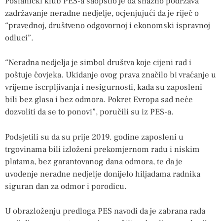
Poslanički klub PES-a saopštio je da snažno podržava
zadržavanje neradne nedjelje, ocjenjujući da je riječ o
“pravednoj, društveno odgovornoj i ekonomski ispravnoj
odluci”.
“Neradna nedjelja je simbol društva koje cijeni rad i
poštuje čovjeka. Ukidanje ovog prava značilo bi vraćanje u
vrijeme iscrpljivanja i nesigurnosti, kada su zaposleni
bili bez glasa i bez odmora. Pokret Evropa sad neće
dozvoliti da se to ponovi”, poručili su iz PES-a.
Podsjetili su da su prije 2019. godine zaposleni u
trgovinama bili izloženi prekomjernom radu i niskim
platama, bez garantovanog dana odmora, te da je
uvođenje neradne nedjelje donijelo hiljadama radnika
siguran dan za odmor i porodicu.
U obrazloženju predloga PES navodi da je zabrana rada