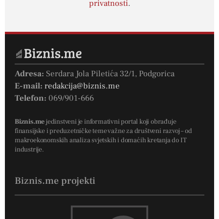
privatnosti
.
Adresa:
Serdara Jola Piletića 32/1, Podgorica
E-mail:
redakcija@biznis.me
Telefon:
069/901-666
Biznis.me
jedinstveni je informativni portal koji obrađuje
finansijske i preduzetničke teme važne za društveni razvoj – od
makroekonomskih analiza svjetskih i domaćih kretanja do IT
industrije.
Biznis.me projekti