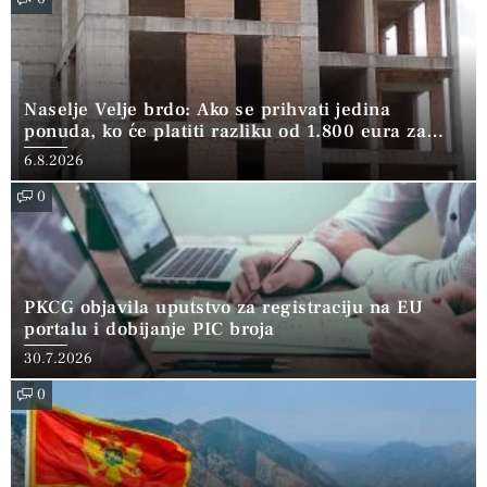
Naselje Velje brdo: Ako se prihvati jedina
ponuda, ko će platiti razliku od 1.800 eura za
kvadrat?
6.8.2026
0
PKCG objavila uputstvo za registraciju na EU
portalu i dobijanje PIC broja
30.7.2026
0