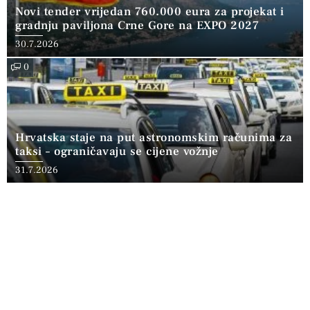
Novi tender vrijedan 760.000 eura za projekat i
gradnju paviljona Crne Gore na EXPO 2027
30.7.2026
0
Hrvatska staje na put astronomskim računima za
taksi – ograničavaju se cijene vožnje
31.7.2026