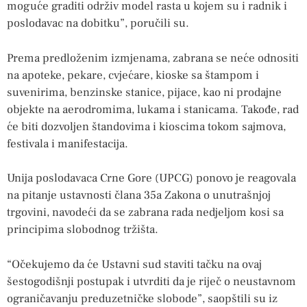
moguće graditi održiv model rasta u kojem su i radnik i
poslodavac na dobitku”, poručili su.
Prema predloženim izmjenama, zabrana se neće odnositi
na apoteke, pekare, cvjećare, kioske sa štampom i
suvenirima, benzinske stanice, pijace, kao ni prodajne
objekte na aerodromima, lukama i stanicama. Takođe, rad
će biti dozvoljen štandovima i kioscima tokom sajmova,
festivala i manifestacija.
Unija poslodavaca Crne Gore (UPCG) ponovo je reagovala
na pitanje ustavnosti člana 35a Zakona o unutrašnjoj
trgovini, navodeći da se zabrana rada nedjeljom kosi sa
principima slobodnog tržišta.
“Očekujemo da će Ustavni sud staviti tačku na ovaj
šestogodišnji postupak i utvrditi da je riječ o neustavnom
ograničavanju preduzetničke slobode”, saopštili su iz