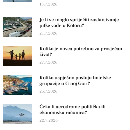
13.7.2026
Je li se moglo spriječiti zaslanjivanje
pitke vode u Kotoru?
21.7.2026
Koliko je novca potrebno za prosječan
život?
27.7.2026
Koliko uspješno posluju hotelske
grupacije u Crnoj Gori?
25.7.2026
Čeka li aerodrome politička ili
ekonomska računica?
22.7.2026