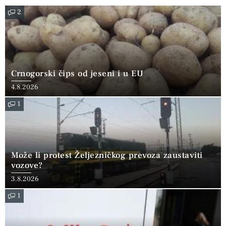
2
Crnogorski čips od jeseni i u EU
4.8.2026
1
Može li protest Željezničkog prevoza zaustaviti
vozove?
3.8.2026
1