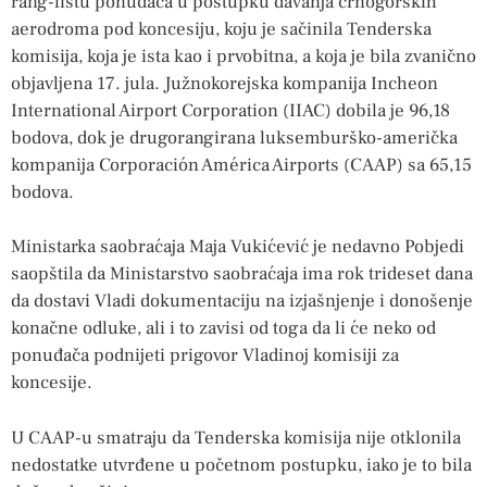
rang-listu ponuđača u postupku davanja crnogorskih
aerodroma pod koncesiju, koju je sačinila Tenderska
komisija, koja je ista kao i prvobitna, a koja je bila zvanično
objavljena 17. jula. Južnokorejska kompanija Incheon
International Airport Corporation (IIAC) dobila je 96,18
bodova, dok je drugorangirana luksemburško-američka
kompanija Corporación América Airports (CAAP) sa 65,15
bodova.
Ministarka saobraćaja Maja Vukićević je nedavno Pobjedi
saopštila da Ministarstvo saobraćaja ima rok trideset dana
da dostavi Vladi dokumentaciju na izjašnjenje i donošenje
konačne odluke, ali i to zavisi od toga da li će neko od
ponuđača podnijeti prigovor Vladinoj komisiji za
koncesije.
U CAAP-u smatraju da Tenderska komisija nije otklonila
nedostatke utvrđene u početnom postupku, iako je to bila