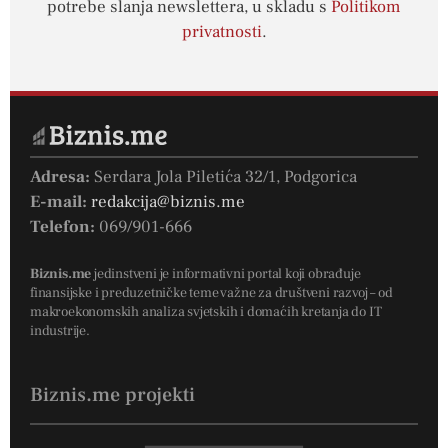
potrebe slanja newslettera, u skladu s
Politikom
privatnosti
.
Adresa:
Serdara Jola Piletića 32/1, Podgorica
E-mail:
redakcija@biznis.me
Telefon:
069/901-666
Biznis.me
jedinstveni je informativni portal koji obrađuje
finansijske i preduzetničke teme važne za društveni razvoj – od
makroekonomskih analiza svjetskih i domaćih kretanja do IT
industrije.
Biznis.me projekti