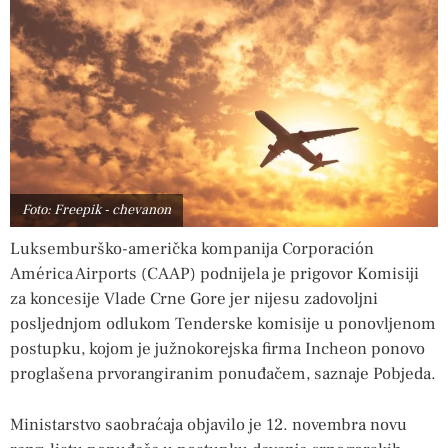
Foto: Freepik - chevanon
Luksemburško-američka kompanija Corporación
América Airports (CAAP) podnijela je prigovor Komisiji
za koncesije Vlade Crne Gore jer nijesu zadovoljni
posljednjom odlukom Tenderske komisije u ponovljenom
postupku, kojom je južnokorejska firma Incheon ponovo
proglašena prvorangiranim ponuđačem, saznaje Pobjeda.
Ministarstvo saobraćaja objavilo je 12. novembra novu