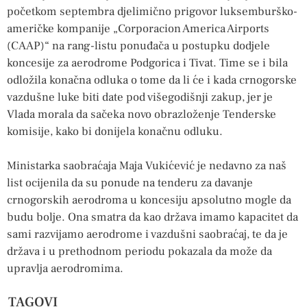
početkom septembra djelimično prigovor luksemburško-
američke kompanije „Corporacion America Airports
(CAAP)“ na rang-listu ponuđača u postupku dodjele
koncesije za aerodrome Podgorica i Tivat. Time se i bila
odložila konačna odluka o tome da li će i kada crnogorske
vazdušne luke biti date pod višegodišnji zakup, jer je
Vlada morala da sačeka novo obrazloženje Tenderske
komisije, kako bi donijela konačnu odluku.
Ministarka saobraćaja Maja Vukićević je nedavno za naš
list ocijenila da su ponude na tenderu za davanje
crnogorskih aerodroma u koncesiju apsolutno mogle da
budu bolje. Ona smatra da kao država imamo kapacitet da
sami razvijamo aerodrome i vazdušni saobraćaj, te da je
država i u prethodnom periodu pokazala da može da
upravlja aerodromima.
TAGOVI