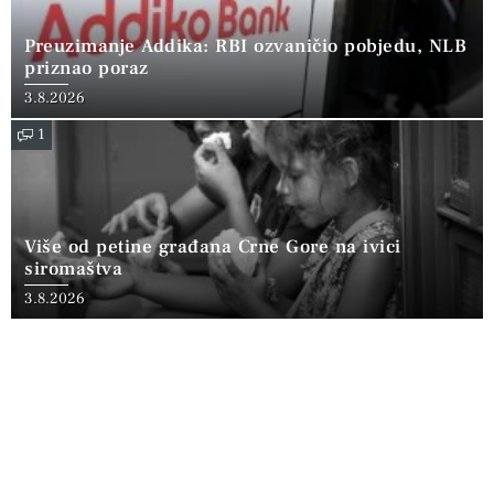
Preuzimanje Addika: RBI ozvaničio pobjedu, NLB
priznao poraz
3.8.2026
1
Više od petine građana Crne Gore na ivici
siromaštva
3.8.2026