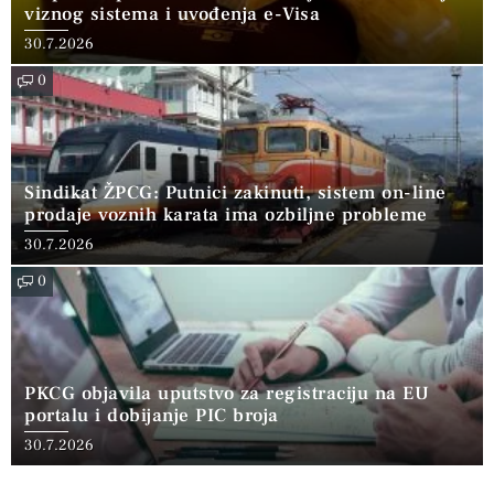
viznog sistema i uvođenja e-Visa
30.7.2026
0
Sindikat ŽPCG: Putnici zakinuti, sistem on-line
prodaje voznih karata ima ozbiljne probleme
30.7.2026
0
PKCG objavila uputstvo za registraciju na EU
portalu i dobijanje PIC broja
30.7.2026