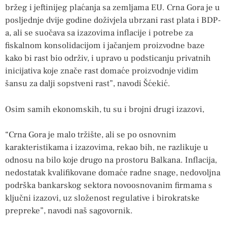
bržeg i jeftinijeg plaćanja sa zemljama EU. Crna Gora je u
posljednje dvije godine doživjela ubrzani rast plata i BDP-
a, ali se suočava sa izazovima inflacije i potrebe za
fiskalnom konsolidacijom i jačanjem proizvodne baze
kako bi rast bio održiv, i upravo u podsticanju privatnih
inicijativa koje znače rast domaće proizvodnje vidim
šansu za dalji sopstveni rast”, navodi Šćekić.
Osim samih ekonomskih, tu su i brojni drugi izazovi,
“Crna Gora je malo tržište, ali se po osnovnim
karakteristikama i izazovima, rekao bih, ne razlikuje u
odnosu na bilo koje drugo na prostoru Balkana. Inflacija,
nedostatak kvalifikovane domaće radne snage, nedovoljna
podrška bankarskog sektora novoosnovanim firmama s
ključni izazovi, uz složenost regulative i birokratske
prepreke”, navodi naš sagovornik.