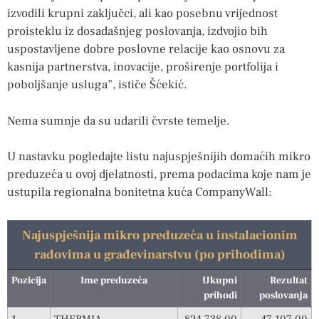
izvodili krupni zaključci, ali kao posebnu vrijednost
proisteklu iz dosadašnjeg poslovanja, izdvojio bih
uspostavljene dobre poslovne relacije kao osnovu za
kasnija partnerstva, inovacije, proširenje portfolija i
poboljšanje usluga”, ističe Šćekić.
Nema sumnje da su udarili čvrste temelje.
U nastavku pogledajte listu najuspješnijih domaćih mikro
preduzeća u ovoj djelatnosti, prema podacima koje nam je
ustupila regionalna bonitetna kuća CompanyWall:
Najuspješnija mikro preduzeća u instalacionim
radovima u građevinarstvu (po prihodima)
Pozicija
Ime preduzeća
Ukupni
Rezultat
prihodi
poslovanja
1.
THERMIA
824.738,00
47.107,00