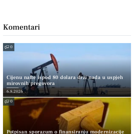
Komentari
0
Cijenu nafte ispod 80 dolara drži nada u uspjeh
mirovnih pregovora
6.8.2026
0
Potpisan sporazum o finansiranju modernizacije