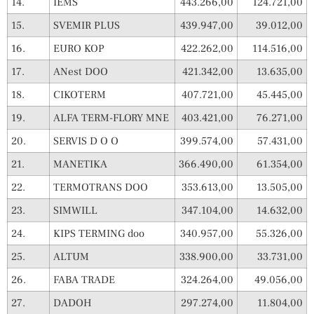
14.
IEMS
443.266,00
124.721,00
15.
SVEMIR PLUS
439.947,00
39.012,00
16.
EURO KOP
422.262,00
114.516,00
17.
ANest DOO
421.342,00
13.635,00
18.
CIKOTERM
407.721,00
45.445,00
19.
ALFA TERM-FLORY MNE
403.421,00
76.271,00
20.
SERVIS D O O
399.574,00
57.431,00
21.
MANETIKA
366.490,00
61.354,00
22.
TERMOTRANS DOO
353.613,00
13.505,00
23.
SIMWILL
347.104,00
14.632,00
24.
KIPS TERMING doo
340.957,00
55.326,00
25.
ALTUM
338.900,00
33.731,00
26.
FABA TRADE
324.264,00
49.056,00
27.
DADOH
297.274,00
11.804,00