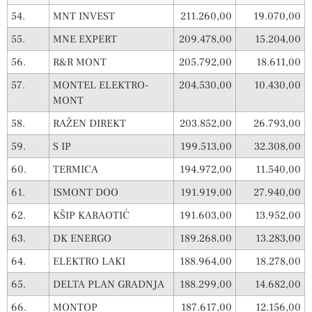
54.
MNT INVEST
211.260,00
19.070,00
55.
MNE EXPERT
209.478,00
15.204,00
56.
R&R MONT
205.792,00
18.611,00
57.
MONTEL ELEKTRO-
204.530,00
10.430,00
MONT
58.
RAŽEN DIREKT
203.852,00
26.793,00
59.
S IP
199.513,00
32.308,00
60.
TERMICA
194.972,00
11.540,00
61.
ISMONT DOO
191.919,00
27.940,00
62.
KŠIP KARAOTIĆ
191.603,00
13.952,00
63.
DK ENERGO
189.268,00
13.283,00
64.
ELEKTRO LAKI
188.964,00
18.278,00
65.
DELTA PLAN GRADNJA
188.299,00
14.682,00
66.
MONTOP
187.617,00
12.156,00