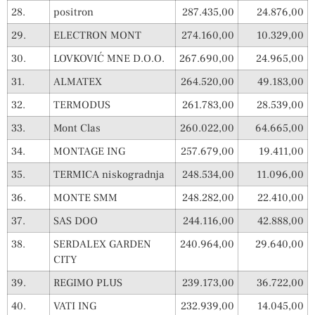
28.
positron
287.435,00
24.876,00
29.
ELECTRON MONT
274.160,00
10.329,00
30.
LOVKOVIĆ MNE D.O.O.
267.690,00
24.965,00
31.
ALMATEX
264.520,00
49.183,00
32.
TERMODUS
261.783,00
28.539,00
33.
Mont Clas
260.022,00
64.665,00
34.
MONTAGE ING
257.679,00
19.411,00
35.
TERMICA niskogradnja
248.534,00
11.096,00
36.
MONTE SMM
248.282,00
22.410,00
37.
SAS DOO
244.116,00
42.888,00
38.
SERDALEX GARDEN
240.964,00
29.640,00
CITY
39.
REGIMO PLUS
239.173,00
36.722,00
40.
VATI ING
232.939,00
14.045,00