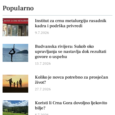
Popularno
Institut za crnu metalurgiju rasadnik
kadra i podrška privredi
9.7.2026
Budvanska rivijera: Sukob oko
upravljanja se nastavlja dok rezultati
govore o uspehu
13.7.2026
Koliko je novca potrebno za prosječan
život?
27.7.2026
Koristi li Crna Gora dovoljno ljekovito
bilje?
8.7.2026