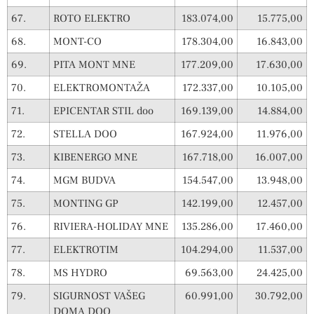
67.
ROTO ELEKTRO
183.074,00
15.775,00
68.
MONT-CO
178.304,00
16.843,00
69.
PITA MONT MNE
177.209,00
17.630,00
70.
ELEKTROMONTAŽA
172.337,00
10.105,00
71.
EPICENTAR STIL doo
169.139,00
14.884,00
72.
STELLA DOO
167.924,00
11.976,00
73.
KIBENERGO MNE
167.718,00
16.007,00
74.
MGM BUDVA
154.547,00
13.948,00
75.
MONTING GP
142.199,00
12.457,00
76.
RIVIERA-HOLIDAY MNE
135.286,00
17.460,00
77.
ELEKTROTIM
104.294,00
11.537,00
78.
MS HYDRO
69.563,00
24.425,00
79.
SIGURNOST VAŠEG
60.991,00
30.792,00
DOMA DOO