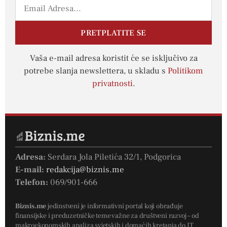
PRETPLATITE SE
Vaša e-mail adresa koristit će se isključivo za
potrebe slanja newslettera, u skladu s
Politikom
privatnosti
.
Adresa:
Serdara Jola Piletića 32/1, Podgorica
E-mail:
redakcija@biznis.me
Telefon:
069/901-666
Biznis.me
jedinstveni je informativni portal koji obrađuje
finansijske i preduzetničke teme važne za društveni razvoj – od
makroekonomskih analiza svjetskih i domaćih kretanja do IT