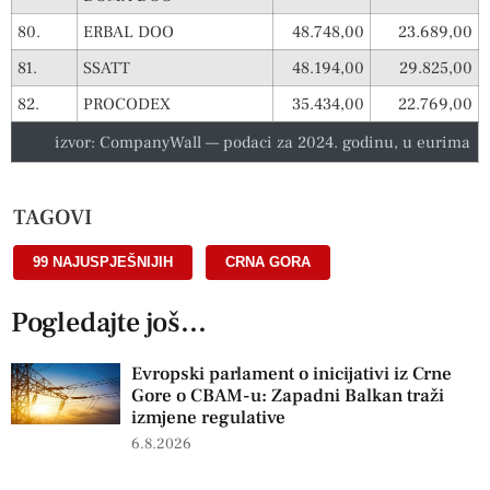
80.
ERBAL DOO
48.748,00
23.689,00
81.
SSATT
48.194,00
29.825,00
82.
PROCODEX
35.434,00
22.769,00
izvor: CompanyWall — podaci za 2024. godinu, u eurima
TAGOVI
99 NAJUSPJEŠNIJIH
,
CRNA GORA
Pogledajte još...
Evropski parlament o inicijativi iz Crne
Gore o CBAM-u: Zapadni Balkan traži
izmjene regulative
6.8.2026