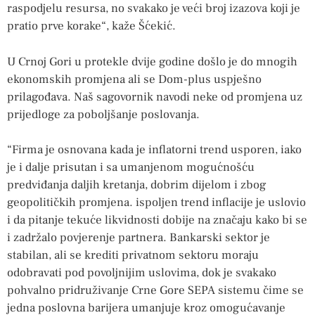
raspodjelu resursa, no svakako je veći broj izazova koji je
pratio prve korake“, kaže Šćekić.
U Crnoj Gori u protekle dvije godine došlo je do mnogih
ekonomskih promjena ali se Dom-plus uspješno
prilagođava. Naš sagovornik navodi neke od promjena uz
prijedloge za poboljšanje poslovanja.
“Firma je osnovana kada je inflatorni trend usporen, iako
je i dalje prisutan i sa umanjenom mogućnošću
predviđanja daljih kretanja, dobrim dijelom i zbog
geopolitičkih promjena. ispoljen trend inflacije je uslovio
i da pitanje tekuće likvidnosti dobije na značaju kako bi se
i zadržalo povjerenje partnera. Bankarski sektor je
stabilan, ali se krediti privatnom sektoru moraju
odobravati pod povoljnijim uslovima, dok je svakako
pohvalno pridruživanje Crne Gore SEPA sistemu čime se
jedna poslovna barijera umanjuje kroz omogućavanje