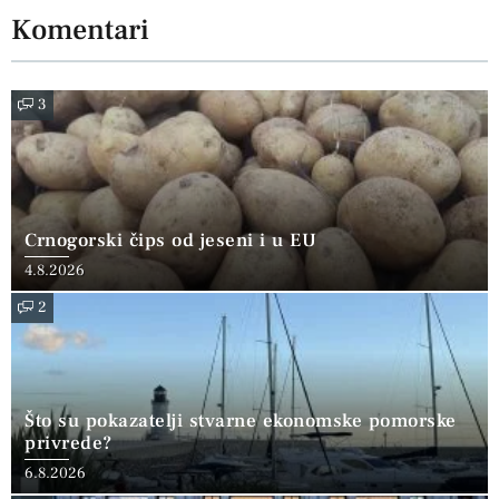
Komentari
3
Crnogorski čips od jeseni i u EU
4.8.2026
2
Što su pokazatelji stvarne ekonomske pomorske
privrede?
6.8.2026