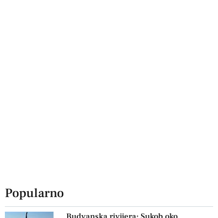
Popularno
Budvanska rivijera: Sukob oko