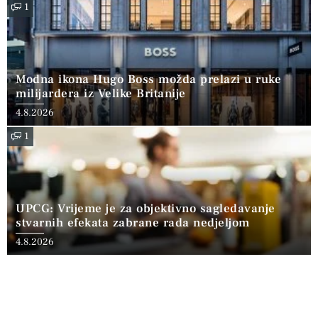
1
Modna ikona Hugo Boss možda prelazi u ruke
milijardera iz Velike Britanije
4.8.2026
1
UPCG: Vrijeme je za objektivno sagledavanje
stvarnih efekata zabrane rada nedjeljom
4.8.2026