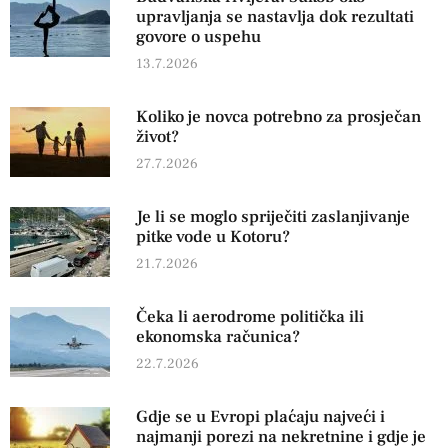
upravljanja se nastavlja dok rezultati
govore o uspehu
13.7.2026
Koliko je novca potrebno za prosječan
život?
27.7.2026
Je li se moglo spriječiti zaslanjivanje
pitke vode u Kotoru?
21.7.2026
Čeka li aerodrome politička ili
ekonomska računica?
22.7.2026
Gdje se u Evropi plaćaju najveći i
najmanji porezi na nekretnine i gdje je