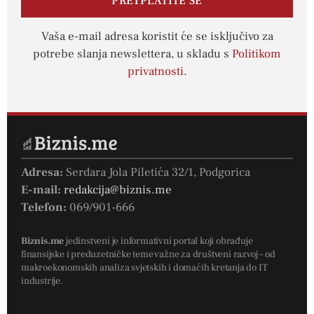
PRETPLATITE SE
Vaša e-mail adresa koristit će se isključivo za
potrebe slanja newslettera, u skladu s
Politikom
privatnosti
.
Adresa:
Serdara Jola Piletića 32/1, Podgorica
E-mail:
redakcija@biznis.me
Telefon:
069/901-666
Biznis.me
jedinstveni je informativni portal koji obrađuje
finansijske i preduzetničke teme važne za društveni razvoj – od
makroekonomskih analiza svjetskih i domaćih kretanja do IT
industrije.