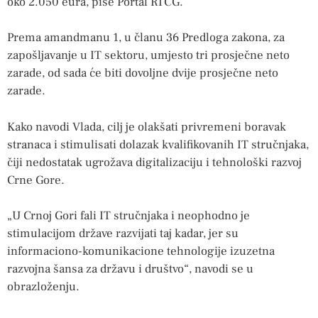
oko 2.050 eura, piše Portal RTCG.
Prema amandmanu 1, u članu 36 Predloga zakona, za
zapošljavanje u IT sektoru, umjesto tri prosječne neto
zarade, od sada će biti dovoljne dvije prosječne neto
zarade.
Kako navodi Vlada, cilj je olakšati privremeni boravak
stranaca i stimulisati dolazak kvalifikovanih IT stručnjaka,
čiji nedostatak ugrožava digitalizaciju i tehnološki razvoj
Crne Gore.
„U Crnoj Gori fali IT stručnjaka i neophodno je
stimulacijom države razvijati taj kadar, jer su
informaciono-komunikacione tehnologije izuzetna
razvojna šansa za državu i društvo“, navodi se u
obrazloženju.