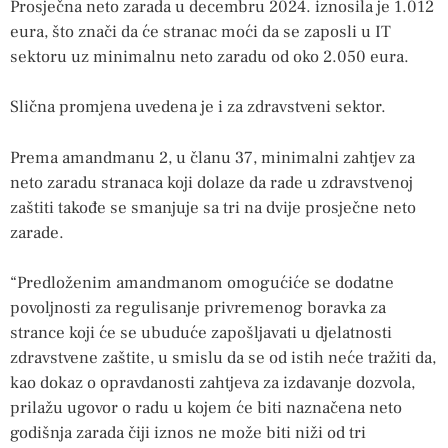
Prosječna neto zarada u decembru 2024. iznosila je 1.012
eura, što znači da će stranac moći da se zaposli u IT
sektoru uz minimalnu neto zaradu od oko 2.050 eura.
Slična promjena uvedena je i za zdravstveni sektor.
Prema amandmanu 2, u članu 37, minimalni zahtjev za
neto zaradu stranaca koji dolaze da rade u zdravstvenoj
zaštiti takođe se smanjuje sa tri na dvije prosječne neto
zarade.
“Predloženim amandmanom omogućiće se dodatne
povoljnosti za regulisanje privremenog boravka za
strance koji će se ubuduće zapošljavati u djelatnosti
zdravstvene zaštite, u smislu da se od istih neće tražiti da,
kao dokaz o opravdanosti zahtjeva za izdavanje dozvola,
prilažu ugovor o radu u kojem će biti naznačena neto
godišnja zarada čiji iznos ne može biti niži od tri