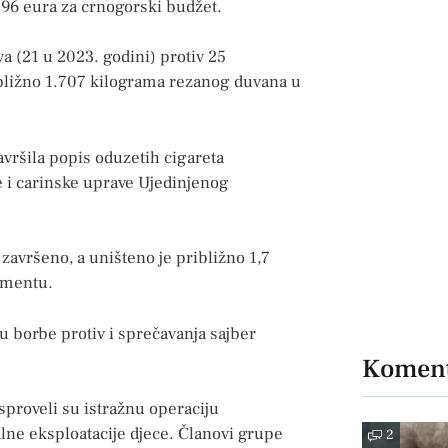
096 eura za crnogorski budžet.
a (21 u 2023. godini) protiv 25
ibližno 1.707 kilograma rezanog duvana u
vršila popis oduzetih cigareta
 i carinske uprave Ujedinjenog
završeno, a uništeno je približno 1,7
umentu.
u borbe protiv i sprečavanja sajber
Koment
proveli su istražnu operaciju
alne eksploatacije djece. Članovi grupe
2