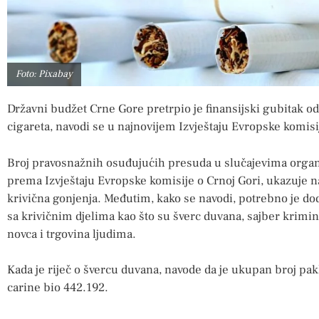
Foto: Pixabay
Državni budžet Crne Gore pretrpio je finansijski gubitak o
cigareta, navodi se u najnovijem Izvještaju Evropske komis
Broj pravosnažnih osuđujućih presuda u slučajevima organi
prema Izvještaju Evropske komisije o Crnoj Gori, ukazuje na 
krivična gonjenja. Međutim, kako se navodi, potrebno je dod
sa krivičnim djelima kao što su šverc duvana, sajber krimin
novca i trgovina ljudima.
Kada je riječ o švercu duvana, navode da je ukupan broj pa
carine bio 442.192.