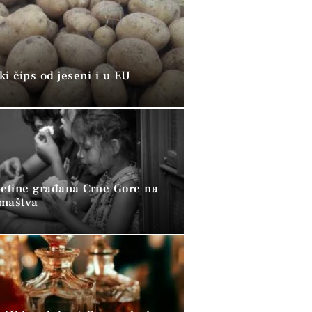
i čips od jeseni i u EU
petine građana Crne Gore na
omaštva