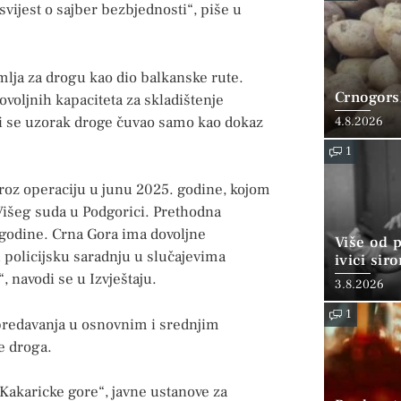
svijest o sajber bezbjednosti“, piše u
emlja za drogu kao dio balkanske rute.
Crnogorsk
ovoljnih kapaciteta za skladištenje
bi se uzorak droge čuvao samo kao dokaz
4.8.2026
1
roz operaciju u junu 2025. godine, kojom
 Višeg suda u Podgorici. Prethodna
 godine. Crna Gora ima dovoljne
Više od 
 policijsku saradnju u slučajevima
ivici sir
 navodi se u Izvještaju.
3.8.2026
1
 predavanja u osnovnim i srednjim
e droga.
„Kakaricke gore“, javne ustanove za