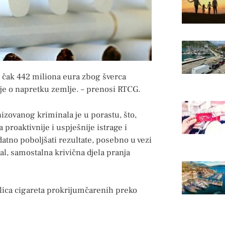
d čak 442 miliona eura zbog šverca
ije o napretku zemlje. – prenosi RTCG.
zovanog kriminala je u porastu, što,
proaktivnije i uspješnije istrage i
atno poboljšati rezultate, posebno u vezi
al, samostalna krivična djela pranja
klica cigareta prokrijumčarenih preko