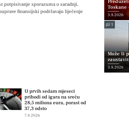
Preduzet
roz potpisivanje sporazuma o saradnji,
Toskane 
uprave finansijski podržavaju liječenje
Gore koji
3.8.2026
1
Može li p
zaustavit
3.8.2026
U prvih sedam mjeseci
prihodi od igara na sreću
28,5 miliona eura, porast od
37,3 odsto
7.8.2026