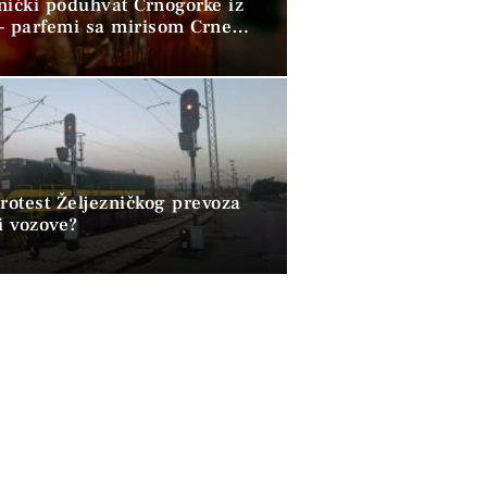
nički poduhvat Crnogorke iz
– parfemi sa mirisom Crne
 osvajaju svijet
rotest Željezničkog prevoza
i vozove?