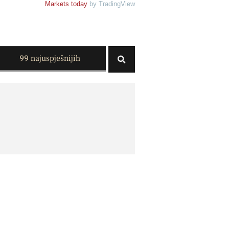
Markets today
by TradingView
99 najuspješnijih