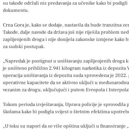
su takođe održali niz predavanja za učenike kako bi podigli 
dokumentu.
Crna Gora je, kako se dodaje, nastavila da bude tranzitna z
Takođe, dalje navode da država još nije riješila problem ned
zaplijenjenih droga i nije donijela zakonske izmjene kako 
za sudski postupak.
„Napredak je postignut u uništavanju zaplijenjenih droga k
je uništeno približno 2.941 kilogram narkotika iz depozita
operacija uništavanja iz depozita suda sprovedena je 2022.
operativne kapacitete da se aktivno uključi u međunarodnu
vezanim za drogu, uključujući i putem Evropola i Interpola“,
Tokom perioda izvještavanja, Uprava policije je sprovodila
školama kako bi podigla svijest o štetnim efektima upotreb
„U toku su napori da se više opština uključi u finansiranje 