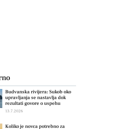
rno
Budvanska rivijera: Sukob oko
upravljanja se nastavlja dok
rezultati govore o uspehu
13.7.2026
Koliko je novca potrebno za