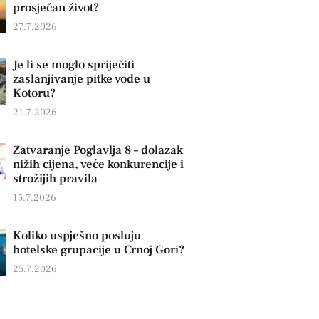
prosječan život?
27.7.2026
Je li se moglo spriječiti
zaslanjivanje pitke vode u
Kotoru?
21.7.2026
Zatvaranje Poglavlja 8 – dolazak
nižih cijena, veće konkurencije i
strožijih pravila
15.7.2026
Koliko uspješno posluju
hotelske grupacije u Crnoj Gori?
25.7.2026