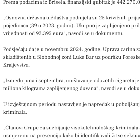
Prema podacima iz Brisela, finansijski gubitak je 442.270.
„Osnovna državna tužilaštva podnijela su 25 krivičnih prijav
pojedinaca (39 u 2023. godini). Ukupno je zaplijenjeno pr
vrijednosti od 93.392 eura“, navodi se u dokumentu.
Podsjećaju da je u novembru 2024. godine, Uprava carina za
skladištenih u Slobodnoj zoni Luke Bar uz podršku Poreske
Kraljevstva.
„Između juna i septembra, uništavanje oduzetih cigareta je 
miliona kilograma zaplijenjenog duvana“, navodi se u dok
U izvještajnom periodu nastavljen je napredak u poboljšanj
kriminala.
„Članovi Grupe za suzbijanje visokotehnološkog kriminala s
usmjerenu na prevenciju kako bi identifikovali žrtve seksu