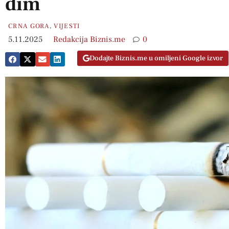
dim
CRNA GORA
,
VIJESTI
5.11.2025
Redakcija Biznis.me
0
Dodajte Biznis.me u omiljeni Google izvor