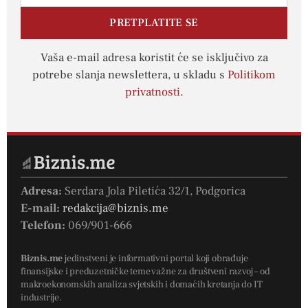
PRETPLATITE SE
Vaša e-mail adresa koristit će se isključivo za
potrebe slanja newslettera, u skladu s
Politikom
privatnosti
.
Adresa:
Serdara Jola Piletića 32/1, Podgorica
E-mail:
redakcija@biznis.me
Telefon:
069/901-666
Biznis.me
jedinstveni je informativni portal koji obrađuje
finansijske i preduzetničke teme važne za društveni razvoj – od
makroekonomskih analiza svjetskih i domaćih kretanja do IT
industrije.