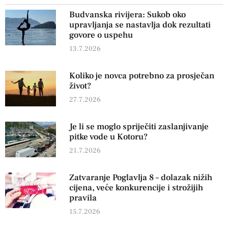
Budvanska rivijera: Sukob oko
upravljanja se nastavlja dok rezultati
govore o uspehu
13.7.2026
Koliko je novca potrebno za prosječan
život?
27.7.2026
Je li se moglo spriječiti zaslanjivanje
pitke vode u Kotoru?
21.7.2026
Zatvaranje Poglavlja 8 – dolazak nižih
cijena, veće konkurencije i strožijih
pravila
15.7.2026