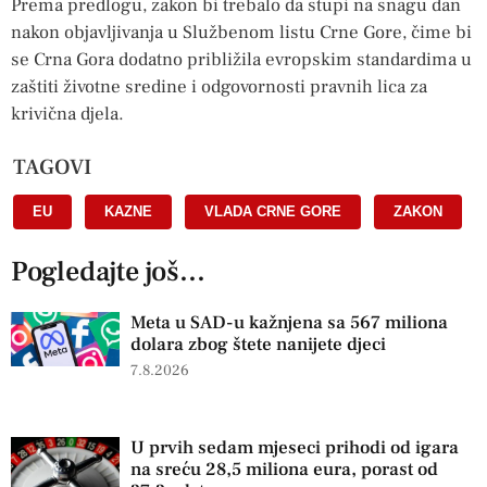
Prema predlogu, zakon bi trebalo da stupi na snagu dan
nakon objavljivanja u Službenom listu Crne Gore, čime bi
se Crna Gora dodatno približila evropskim standardima u
zaštiti životne sredine i odgovornosti pravnih lica za
krivična djela.
TAGOVI
EU
,
KAZNE
,
VLADA CRNE GORE
,
ZAKON
Pogledajte još...
Meta u SAD-u kažnjena sa 567 miliona
dolara zbog štete nanijete djeci
7.8.2026
U prvih sedam mjeseci prihodi od igara
na sreću 28,5 miliona eura, porast od