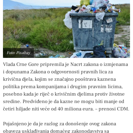
Foto: Pixabay
Vlada Crne Gore pripremila je Nacrt zakona o izmjenama
i dopunama Zakona o odgovornosti pravnih lica za
krivična djela, kojim se značajno pooštrava kaznena
politika prema kompanijama i drugim pravnim licima,
posebno kada je riječ o krivičnim djelima protiv životne
sredine. Predviđeno je da kazne ne mogu biti manje od
četiri hiljade niti veće od 40 miliona eura. – prenosi CDM.
Pojašnjeno je da je razlog za donošenje ovog zakona
obaveza usklađivanja domaćeg zakonodavstva sa