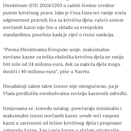
Direktivom (EU) 2024/1203 o zaštiti životne sredine
putem krivičnog prava. Iako je Crna Gora već ranije uvela
odgovornost pravnih lica za krivična djela, važeći sistem
novčanih kazni nije bio u skladu sa evropskim
standardima, posebno kada je riječ o visini sankcija.
“Prema Direktivama Evropske unije, maksimalne
novčane kazne za teška ekološka krivična djela ne smiju
biti niže od 24 miliona eura, dok za najteža djela mogu
dostići i 40 miliona eura”, piše u Nacrtu.
Dosadašnji zakon takve iznose nije omogućavao, pa je
Vlada predložila sveobuhvatnu reviziju kaznenih odredbi.
Izmjenama se, između ostalog, povećavaju minimalni i
maksimalni iznosi novčanih kazni, uvode veći rasponi
kazni u zavisnosti od težine krivičnog djela i propisane
zatvorske kazne, kao i veće kazne u slučaju sticaja više