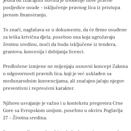
Jedna od značajnih novina je uvođenje nove pravne
posljedice osude – isključenje pravnog lica iz pristupa
javnom finansiranju.
To znači, naglašava se u dokumentu, da će firme osuđene
za teška krivična djela, posebno ona koja ugrožavaju
životnu sredinu, moći da budu isključene iz tendera,
grantova, koncesija i dobijanja licenci.
Predložene izmjene ne mijenjaju osnovni koncept Zakona
o odgovornosti pravnih lica, koji je već usklađen sa
međunarodnim konvencijama, ali značajno jačaju njegov
preventivni i represivni karakter.
Njihovo usvajanje je važno i u kontekstu pregovora Crne
Gore sa Evropskom unijom, posebno u okviru Poglavlja
27 – Životna sredina.