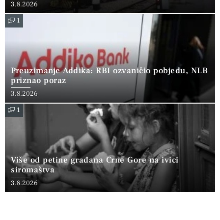
3.8.2026
1
Preuzimanje Addika: RBI ozvaničio pobjedu, NLB
priznao poraz
3.8.2026
1
Više od petine građana Crne Gore na ivici
siromaštva
3.8.2026