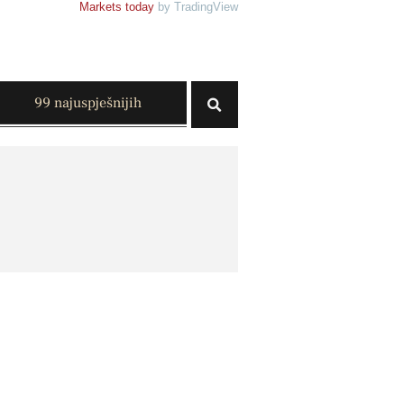
Markets today
by TradingView
99 najuspješnijih