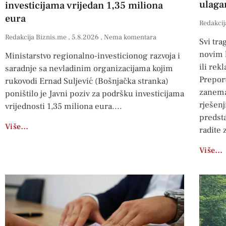
ulaga
investicijama vrijedan 1,35 miliona
eura
Redakcij
Redakcija Biznis.me
5.8.2026
Nema komentara
Svi tra
novim 
Ministarstvo regionalno-investicionog razvoja i
ili rek
saradnje sa nevladinim organizacijama kojim
Preporu
rukovodi Ernad Suljević (Bošnjačka stranka)
zanema
poništilo je Javni poziv za podršku investicijama
rješenj
vrijednosti 1,35 miliona eura.
predsta
Više…
radite 
Više…