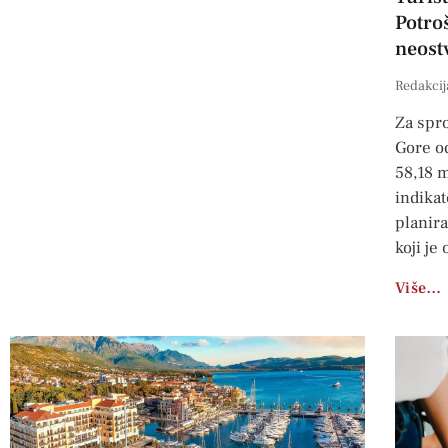
Potro
neostv
Redakcij
Za spro
Gore o
58,18 m
indikat
planira
koji je
Više…