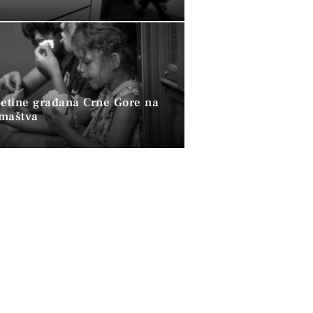
petine građana Crne Gore na
omaštva