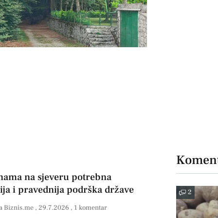
Koment
nama na sjeveru potrebna
ija i pravednija podrška države
2
a Biznis.me
29.7.2026
1 komentar