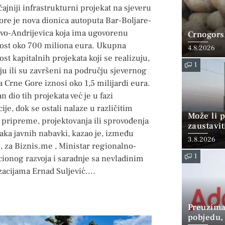
ajniji infrastrukturni projekat na sjeveru
re je nova dionica autoputa Bar-Boljare-
vo-Andrijevica koja ima ugovorenu
Crnogorsk
nost oko 700 miliona eura. Ukupna
4.8.2026
ost kapitalnih projekata koji se realizuju,
1
ju ili su završeni na području sjevernog
 Crne Gore iznosi oko 1,5 milijardi eura.
n dio tih projekata već je u fazi
cije, dok se ostali nalaze u različitim
Može li p
 pripreme, projektovanja ili sprovođenja
zaustavit
aka javnih nabavki, kazao je, između
3.8.2026
, za Biznis.me , Ministar regionalno-
1
cionog razvoja i saradnje sa nevladinim
zacijama Ernad Suljević.
Preuzima
pobjedu,