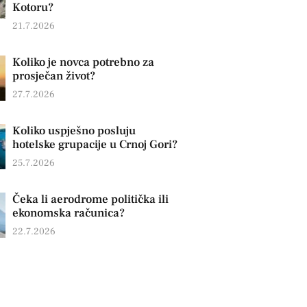
Kotoru?
21.7.2026
Koliko je novca potrebno za
prosječan život?
27.7.2026
Koliko uspješno posluju
hotelske grupacije u Crnoj Gori?
25.7.2026
Čeka li aerodrome politička ili
ekonomska računica?
22.7.2026