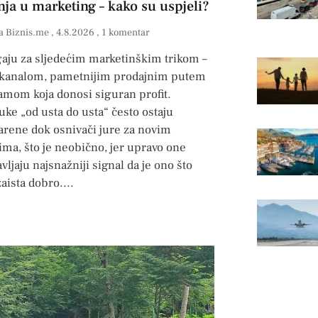
nja u marketing – kako su uspjeli?
a Biznis.me
4.8.2026
1 komentar
gaju za sljedećim marketinškim trikom –
kanalom, pametnijim prodajnim putem
lamom koja donosi siguran profit.
ke „od usta do usta“ često ostaju
rene dok osnivači jure za novim
ima, što je neobično, jer upravo one
vljaju najsnažniji signal da je ono što
zaista dobro.