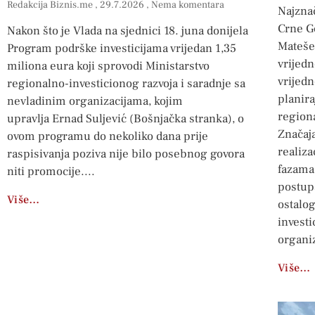
Redakcija Biznis.me
29.7.2026
Nema komentara
Najznač
Crne Go
Nakon što je Vlada na sjednici 18. juna donijela
Mateše
Program podrške investicijama vrijedan 1,35
vrijed
miliona eura koji sprovodi Ministarstvo
vrijedn
regionalno-investicionog razvoja i saradnje sa
planira
nevladinim organizacijama, kojim
regiona
upravlja Ernad Suljević (Bošnjačka stranka), o
Značaja
ovom programu do nekoliko dana prije
realiza
raspisivanja poziva nije bilo posebnog govora
fazama
niti promocije.
postup
Više…
ostalog
investi
organi
Više…