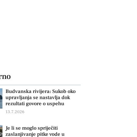
rno
Budvanska rivijera: Sukob oko
upravljanja se nastavlja dok
rezultati govore o uspehu
13.7.2026
Je li se moglo spriječiti
zaslanjivanje pitke vode u