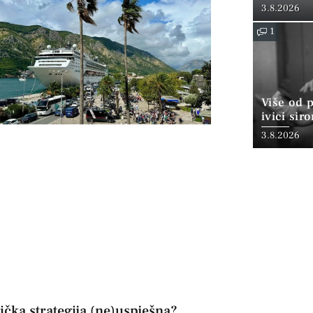
3.8.2026
1
Više od 
ivici sir
3.8.2026
ička strategija (ne)uspješna?