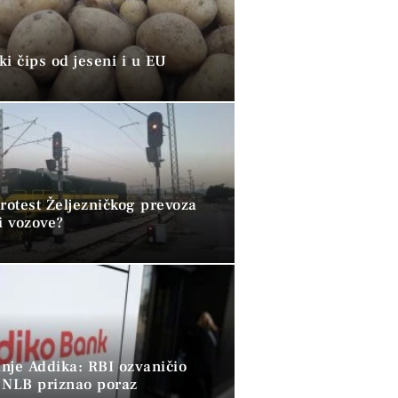
i čips od jeseni i u EU
rotest Željezničkog prevoza
i vozove?
nje Addika: RBI ozvaničio
 NLB priznao poraz