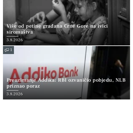
Više od petine građana Crne Gore na ivici
siromaštva
3.8.2026
1
Preuzimanje Addika: RBI ozvaničio pobjedu, NLB
priznao poraz
3.8.2026