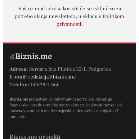
Vaša e-mail adresa koristit će se isključivo za
potrebe slanja newslettera, u skladu s
Politikom
privatnosti
.
Adresa:
Serdara Jola Piletića 32/1, Podgorica
E-mail:
redakcija@biznis.me
Telefon:
069/901-666
Biznis.me
jedinstveni je informativni portal koji obrađuje
finansijske i preduzetničke teme važne za društveni razvoj – od
makroekonomskih analiza svjetskih i domaćih kretanja do IT
industrije.
Biznis.me projekti