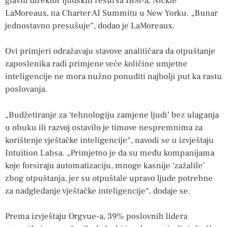
glavni direktor ljudskih resursa IBM-a, Nickle
LaMoreaux, na Charter AI Summitu u New Yorku. „Bunar
jednostavno presušuje“, dodao je LaMoreaux.
Ovi primjeri odražavaju stavove analitičara da otpuštanje
zaposlenika radi primjene veće količine umjetne
inteligencije ne mora nužno ponuditi najbolji put ka rastu
poslovanja.
„Budžetiranje za ‘tehnologiju zamjene ljudi’ bez ulaganja
u obuku ili razvoj ostavilo je timove nespremnima za
korištenje vještačke inteligencije“, navodi se u izvještaju
Intuition Labsa. „Primjetno je da su među kompanijama
koje forsiraju automatizaciju, mnoge kasnije ‘zažalile’
zbog otpuštanja, jer su otpuštale upravo ljude potrebne
za nadgledanje vještačke inteligencije“, dodaje se.
Prema izvještaju Orgvue-a, 39% poslovnih lidera