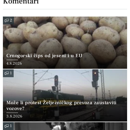
Komentari
2
Crnogorski čips od jeseni i u EU
4.8.2026
1
Može li protest Željezničkog prevoza zaustaviti
vozove?
3.8.2026
1