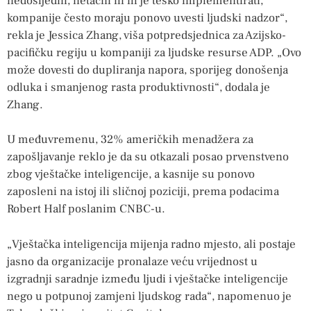
nedosljedni, netačni ili ih je teško implementirati,
kompanije često moraju ponovo uvesti ljudski nadzor“,
rekla je Jessica Zhang, viša potpredsjednica za Azijsko-
pacifičku regiju u kompaniji za ljudske resurse ADP. „Ovo
može dovesti do dupliranja napora, sporijeg donošenja
odluka i smanjenog rasta produktivnosti“, dodala je
Zhang.
U međuvremenu, 32% američkih menadžera za
zapošljavanje reklo je da su otkazali posao prvenstveno
zbog vještačke inteligencije, a kasnije su ponovo
zaposleni na istoj ili sličnoj poziciji, prema podacima
Robert Half poslanim CNBC-u.
„Vještačka inteligencija mijenja radno mjesto, ali postaje
jasno da organizacije pronalaze veću vrijednost u
izgradnji saradnje između ljudi i vještačke inteligencije
nego u potpunoj zamjeni ljudskog rada“, napomenuo je