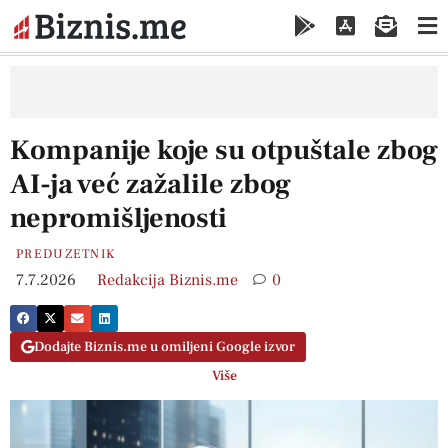
Kompanije koje su otpuštale zbog
AI-ja već zažalile zbog
nepromišljenosti
PREDUZETNIK
7.7.2026
Redakcija Biznis.me
0
Dodajte Biznis.me u omiljeni Google izvor
Više