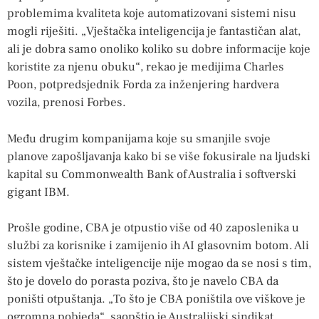
problemima kvaliteta koje automatizovani sistemi nisu
mogli riješiti. „Vještačka inteligencija je fantastičan alat,
ali je dobra samo onoliko koliko su dobre informacije koje
koristite za njenu obuku“, rekao je medijima Charles
Poon, potpredsjednik Forda za inženjering hardvera
vozila, prenosi Forbes.
Među drugim kompanijama koje su smanjile svoje
planove zapošljavanja kako bi se više fokusirale na ljudski
kapital su Commonwealth Bank of Australia i softverski
gigant IBM.
Prošle godine, CBA je otpustio više od 40 zaposlenika u
službi za korisnike i zamijenio ih AI glasovnim botom. Ali
sistem vještačke inteligencije nije mogao da se nosi s tim,
što je dovelo do porasta poziva, što je navelo CBA da
poništi otpuštanja. „To što je CBA poništila ove viškove je
ogromna pobjeda“, saopštio je Australijski sindikat