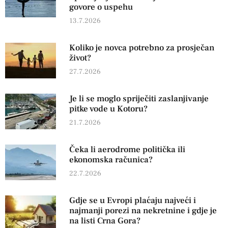
govore o uspehu
13.7.2026
Koliko je novca potrebno za prosječan
život?
27.7.2026
Je li se moglo spriječiti zaslanjivanje
pitke vode u Kotoru?
21.7.2026
Čeka li aerodrome politička ili
ekonomska računica?
22.7.2026
Gdje se u Evropi plaćaju najveći i
najmanji porezi na nekretnine i gdje je
na listi Crna Gora?