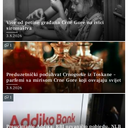
Više od petine građana Crne Gore na ivici
siromaštva
3.8.2026
1
Preduzetnički poduhvat Crnogorke iz Toskane –
parfemi sa mirisom Crne Gore koji osvajaju svijet
3.8.2026
1
Preuzimanje Addika: RBI ozvaničio pobjedu, NLB