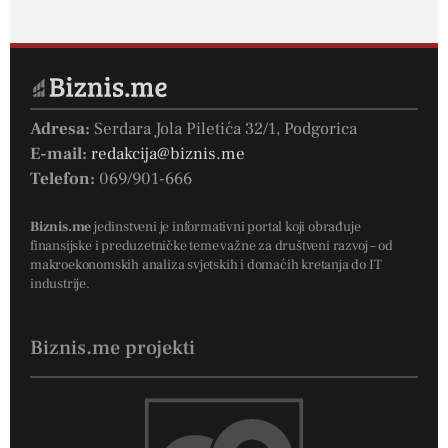
Adresa:
Serdara Jola Piletića 32/1, Podgorica
E-mail:
redakcija@biznis.me
Telefon:
069/901-666
Biznis.me
jedinstveni je informativni portal koji obrađuje
finansijske i preduzetničke teme važne za društveni razvoj – od
makroekonomskih analiza svjetskih i domaćih kretanja do IT
industrije.
Biznis.me projekti