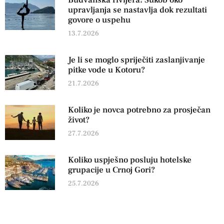
Budvanska rivijera: Sukob oko
upravljanja se nastavlja dok rezultati
govore o uspehu
13.7.2026
Je li se moglo spriječiti zaslanjivanje
pitke vode u Kotoru?
21.7.2026
Koliko je novca potrebno za prosječan
život?
27.7.2026
Koliko uspješno posluju hotelske
grupacije u Crnoj Gori?
25.7.2026