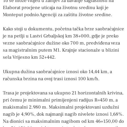
To se može vidjeti u zahtjev za davanje saglasnosti na
Elaborat procjene uticaja na životnu sredinu koji je
Monteput podnio Agenciji za zaštitu životne sredine.
Kako stoji u dokumentu, početna tačka brze saobraćajnice
je na petlji u Lastvi Grbaljskoj km 38+000, gdje je preko
vezne saobraćajnice dužine oko 700 m, predviđena veza
sa magistralnim putem M1. Krajnje stacionaže u blizini
sela Vrijesno km 52+442.
Ukupna dužina saobraćajnice iznosi oko 14,44 km, a
računska brzina na ovoj trasi iznosi 100 km/h.
Trasa je projektovana sa ukupno 21 horizontalnih krivina,
pri čemu je minimalni primijenjeni radijus R=450 m, a
makismalni 2.980 m. Maksimalni projektovani uzdužni
nagib je 4,90%, dok najmanji nagib nivelete iznosi 1,68%.
Na dionici sa maksimalnim nagibom od km 46+150,00 do