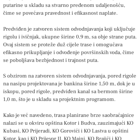
putarine u skladu sa stvarno pređenom udaljenošću,
čime se povećava pravednost i efikasnost naplate.
Predviđen je zatvoren sistem odvodnjavanja koji uključuje
rigolu i ivičnjak, ukupne širine 0,9 m, sa obje strane puta.
Ovaj sistem se proteže duž cijele trase i omogućava
efikasno prikupljanje i odvođenje površinskih voda, čime
se poboljšava bezbjednost i trajnost puta.
S obzirom na zatvoren sistem odvodnjavanja, pored rigole
na nasipu projektovana je bankina širine 1,50 m, dok je u
iskopu, pored rigole, predviđen kanal sa bermom širine
1,0 m, što je u skladu sa projektnim programom.
Kako je već navedeno, trasa planirane brze saobraćajnice
nalazi se u okviru opština Kotor i Budva, zauzimajući KO
Kubasi, KO Prijeradi, KO Gorovići i KO Lastva u opštini
Kotor, kao i KO Prijevor II, KO Maini, KO Brajići i KO