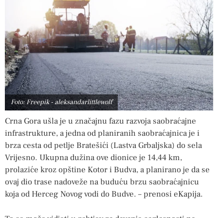
Foto: Freepik - aleksandarlittlewolf
Crna Gora ušla je u značajnu fazu razvoja saobraćajne
infrastrukture, a jedna od planiranih saobraćajnica je i
brza cesta od petlje Bratešići (Lastva Grbaljska) do sela
Vrijesno. Ukupna dužina ove dionice je 14,44 km,
prolaziće kroz opštine Kotor i Budva, a planirano je da se
ovaj dio trase nadoveže na buduću brzu saobraćajnicu
koja od Herceg Novog vodi do Budve. – prenosi eKapija.