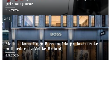
priznao poraz
3.8.2026
1
Modna ikona Hugo Boss možda prelazi u ruke
milijardera iz Velike Britanije
4.8.2026