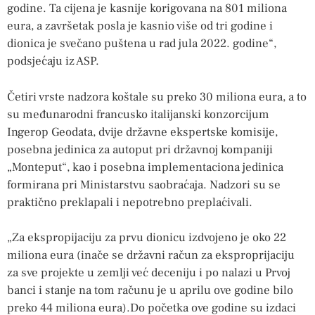
godine. Ta cijena je kasnije korigovana na 801 miliona
eura, a završetak posla je kasnio više od tri godine i
dionica je svečano puštena u rad jula 2022. godine“,
podsjećaju iz ASP.
Četiri vrste nadzora koštale su preko 30 miliona eura, a to
su međunarodni francusko italijanski konzorcijum
Ingerop Geodata, dvije državne ekspertske komisije,
posebna jedinica za autoput pri državnoj kompaniji
„Monteput“, kao i posebna implementaciona jedinica
formirana pri Ministarstvu saobraćaja. Nadzori su se
praktično preklapali i nepotrebno preplaćivali.
„Za ekspropijaciju za prvu dionicu izdvojeno je oko 22
miliona eura (inače se državni račun za eksproprijaciju
za sve projekte u zemlji već deceniju i po nalazi u Prvoj
banci i stanje na tom računu je u aprilu ove godine bilo
preko 44 miliona eura).Do početka ove godine su izdaci