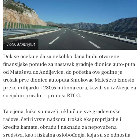
Foto: Monteput
Dok se očekuje da za nekoliko dana budu otvorene
finansijske ponude za nastavak gradnje dionice auto-puta
od Mateševa do Andijevice, do početka ove godine je
trošak prve dionice autoputa Smokovac Mateševo iznosio
preko milijardu i 280,6 miliona eura, kazali su iz Akcije za
socijalnu pravdu. – prenosi RTCG.
Ta cijena, kako su naveli, uključuje sve građevinske
radove, četiri vrste nadzora, trošak eksproprijacije i
kredita,kamate, obradu i naknadu za nepovučena
sredstva, kao i fiskalna oslobođenja, koja su se odnosila