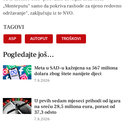
„Monteputu“ samo da pokriva rashode za njeno redovno
održavanje“, zaključuju iz te NVO.
TAGOVI
ASP
,
AUTOPUT
,
TROŠKOVI
Pogledajte još...
Meta u SAD-u kažnjena sa 567 miliona
dolara zbog štete nanijete djeci
7.8.2026
U prvih sedam mjeseci prihodi od igara
na sreću 28,5 miliona eura, porast od
37,3 odsto
7.8.2026