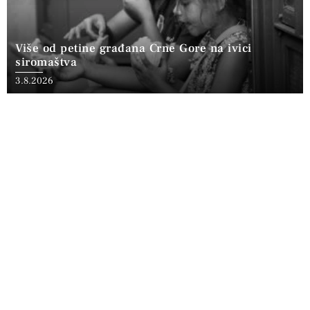
Više od petine građana Crne Gore na ivici
siromaštva
3.8.2026