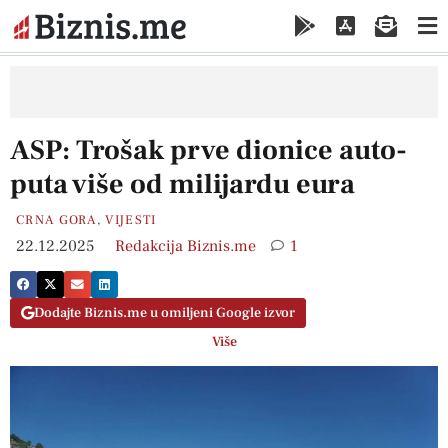
ASP: Trošak prve dionice auto-
puta više od milijardu eura
CRNA GORA
,
VIJESTI
22.12.2025
Redakcija Biznis.me
1
Dodajte Biznis.me u omiljeni Google izvor
Više