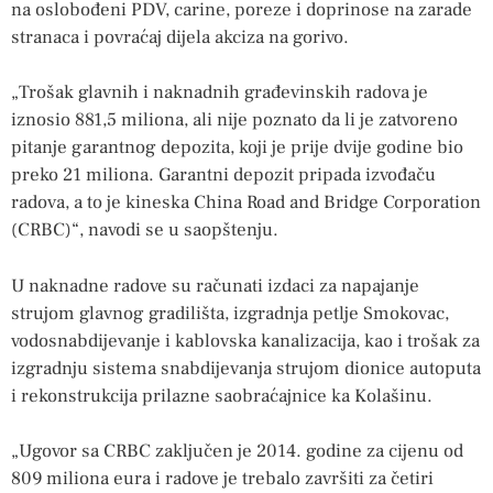
na oslobođeni PDV, carine, poreze i doprinose na zarade
stranaca i povraćaj dijela akciza na gorivo.
„Trošak glavnih i naknadnih građevinskih radova je
iznosio 881,5 miliona, ali nije poznato da li je zatvoreno
pitanje garantnog depozita, koji je prije dvije godine bio
preko 21 miliona. Garantni depozit pripada izvođaču
radova, a to je kineska China Road and Bridge Corporation
(CRBC)“, navodi se u saopštenju.
U naknadne radove su računati izdaci za napajanje
strujom glavnog gradilišta, izgradnja petlje Smokovac,
vodosnabdijevanje i kablovska kanalizacija, kao i trošak za
izgradnju sistema snabdijevanja strujom dionice autoputa
i rekonstrukcija prilazne saobraćajnice ka Kolašinu.
„Ugovor sa CRBC zaključen je 2014. godine za cijenu od
809 miliona eura i radove je trebalo završiti za četiri