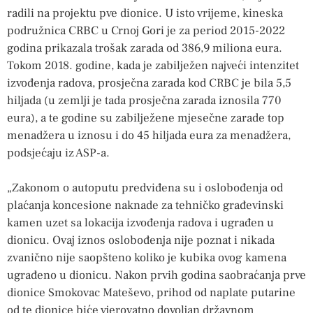
radili na projektu pve dionice. U isto vrijeme, kineska
podružnica CRBC u Crnoj Gori je za period 2015-2022
godina prikazala trošak zarada od 386,9 miliona eura.
Tokom 2018. godine, kada je zabilježen najveći intenzitet
izvođenja radova, prosječna zarada kod CRBC je bila 5,5
hiljada (u zemlji je tada prosječna zarada iznosila 770
eura), a te godine su zabilježene mjesečne zarade top
menadžera u iznosu i do 45 hiljada eura za menadžera,
podsjećaju iz ASP-a.
„Zakonom o autoputu predviđena su i oslobođenja od
plaćanja koncesione naknade za tehničko građevinski
kamen uzet sa lokacija izvođenja radova i ugrađen u
dionicu. Ovaj iznos oslobođenja nije poznat i nikada
zvanično nije saopšteno koliko je kubika ovog kamena
ugrađeno u dionicu. Nakon prvih godina saobraćanja prve
dionice Smokovac Mateševo, prihod od naplate putarine
od te dionice biće vjerovatno dovoljan državnom