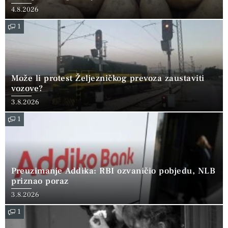
4.8.2026
1
Može li protest Željezničkog prevoza zaustaviti
vozove?
3.8.2026
1
Preuzimanje Addika: RBI ozvaničio pobjedu, NLB
priznao poraz
3.8.2026
1