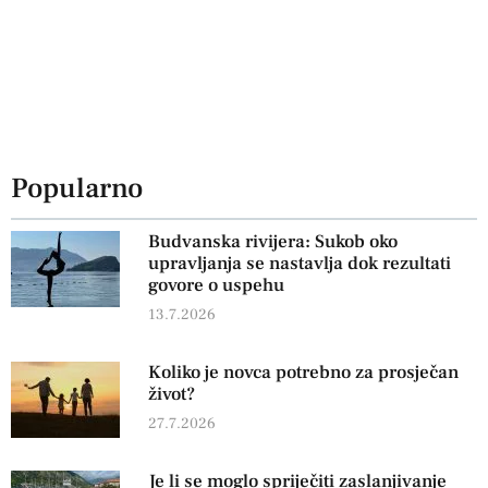
Popularno
Budvanska rivijera: Sukob oko
upravljanja se nastavlja dok rezultati
govore o uspehu
13.7.2026
Koliko je novca potrebno za prosječan
život?
27.7.2026
Je li se moglo spriječiti zaslanjivanje