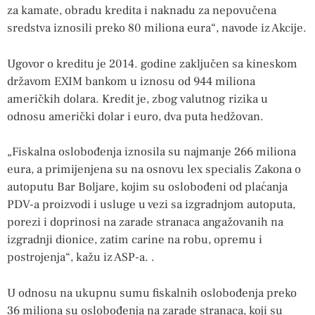
za kamate, obradu kredita i naknadu za nepovučena
sredstva iznosili preko 80 miliona eura“, navode iz Akcije.
Ugovor o kreditu je 2014. godine zaključen sa kineskom
državom EXIM bankom u iznosu od 944 miliona
američkih dolara. Kredit je, zbog valutnog rizika u
odnosu američki dolar i euro, dva puta hedžovan.
„Fiskalna oslobođenja iznosila su najmanje 266 miliona
eura, a primijenjena su na osnovu lex specialis Zakona o
autoputu Bar Boljare, kojim su oslobođeni od plaćanja
PDV-a proizvodi i usluge u vezi sa izgradnjom autoputa,
porezi i doprinosi na zarade stranaca angažovanih na
izgradnji dionice, zatim carine na robu, opremu i
postrojenja“, kažu iz ASP-a. .
U odnosu na ukupnu sumu fiskalnih oslobođenja preko
36 miliona su oslobođenja na zarade stranaca, koji su