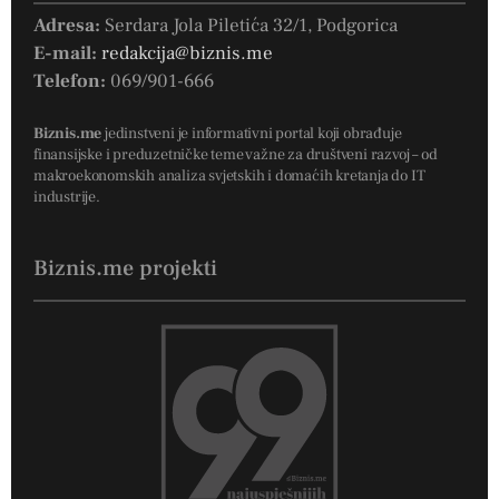
Adresa:
Serdara Jola Piletića 32/1, Podgorica
E-mail:
redakcija@biznis.me
Telefon:
069/901-666
Biznis.me
jedinstveni je informativni portal koji obrađuje
finansijske i preduzetničke teme važne za društveni razvoj – od
makroekonomskih analiza svjetskih i domaćih kretanja do IT
industrije.
Biznis.me projekti