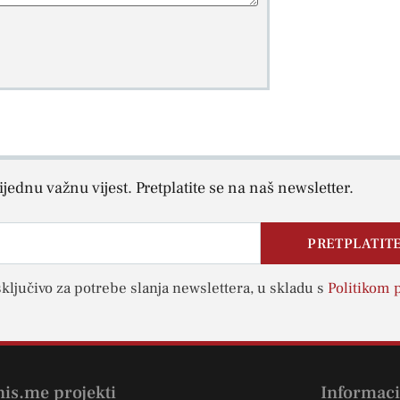
jednu važnu vijest. Pretplatite se na naš newsletter.
PRETPLATITE
sključivo za potrebe slanja newslettera, u skladu s
Politikom p
nis.me projekti
Informaci