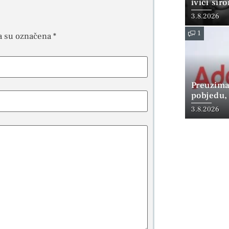
ivici sir
3.8.2026
1
a su označena
*
Preuzima
pobjedu,
3.8.2026