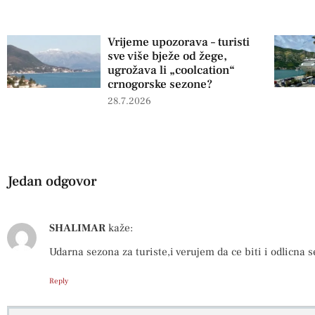
Vrijeme upozorava – turisti
sve više bježe od žege,
ugrožava li „coolcation“
crnogorske sezone?
28.7.2026
Jedan odgovor
SHALIMAR
kaže:
Udarna sezona za turiste,i verujem da ce biti i odlicna s
Reply