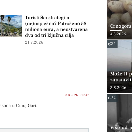
Turistička strategija
(ne)uspješna? Potrošeno 58
Crnogorsk
miliona eura, a neostvarena
4.8.2026
dva od tri ključna cilja
21.7.2026
1
Može li p
zaustavit
3.8.2026
3.3.2026 u 19:47
1
ezona u Crnoj Gori..
Više od 