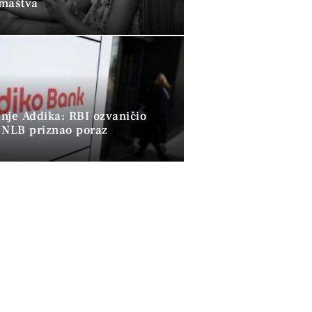
omaštva
nje Addika: RBI ozvaničio
 NLB priznao poraz