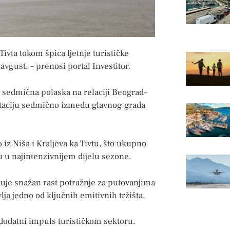
ivta tokom špica ljetnje turističke
avgust. – prenosi portal Investitor.
i sedmična polaska na relaciji Beograd–
rotaciju sedmično između glavnog grada
 iz Niša i Kraljeva ka Tivtu, što ukupno
u najintenzivnijem dijelu sezone.
uje snažan rast potražnje za putovanjima
lja jedno od ključnih emitivnih tržišta.
i dodatni impuls turističkom sektoru.