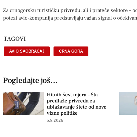
Za crnogorsku turističku privredu, ali i prateće sektore – od
potezi avio-kompanija predstavljaju važan signal o očekivan
TAGOVI
AVIO SAOBRAĆAJ
,
CRNA GORA
Pogledajte još...
Hitnih šest mjera – Šta
predlaže privreda za
ublažavanje štete od nove
vizne politike
5.8.2026