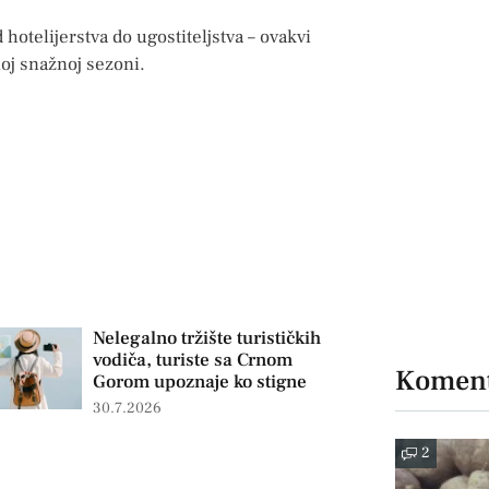
 hotelijerstva do ugostiteljstva – ovakvi
oj snažnoj sezoni.
Nelegalno tržište turističkih
vodiča, turiste sa Crnom
Koment
Gorom upoznaje ko stigne
30.7.2026
2