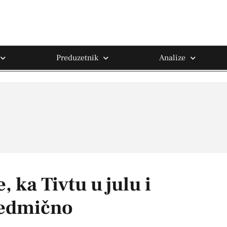
Preduzetnik
Analize
, ka Tivtu u julu i
sedmično