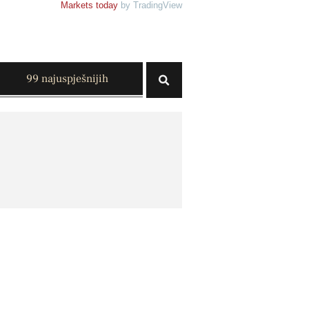
Markets today
by TradingView
99 najuspješnijih