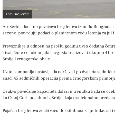
Foto: Air Serbia
Air Serbia dodatno povećava broj letova između Beograda i T
sezone, potvrđuju podaci o planiranom redu letenja za jul i 
Prevoznik je u odnosu na prošlu godinu uveo dodatna četir
Tivat, čime će tokom jula i avgusta realizovati ukupno 41 
Srbije i crnogorske obale.
Uz to, kompanija nastavlja da održava i po dva leta sedmično
znači 45 sedmičnih operacija prema crnogorskom primorju 
Ovakvo povećanje kapaciteta dolazi u trenutku kada se oček
ka Crnoj Gori, posebno iz Srbije, koja tradicionalno predstav
Pojačan broj letova znači veću fleksibilnost za putnike, ali 