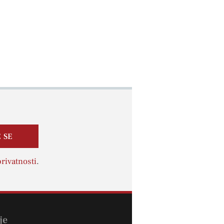
 SE
rivatnosti
.
je