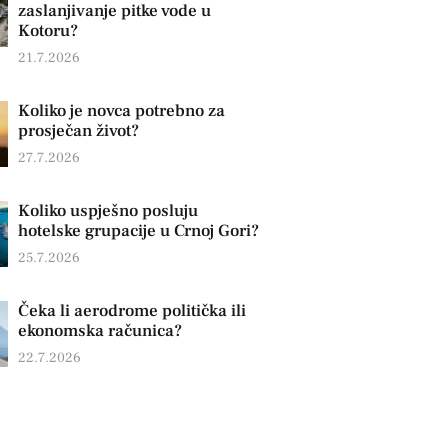
zaslanjivanje pitke vode u
Kotoru?
21.7.2026
Koliko je novca potrebno za
prosječan život?
27.7.2026
Koliko uspješno posluju
hotelske grupacije u Crnoj Gori?
25.7.2026
Čeka li aerodrome politička ili
ekonomska računica?
22.7.2026