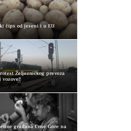
i čips od jeseni i u EU
rotest Željezničkog prevoza
i vozove?
petine građana Crne Gore na