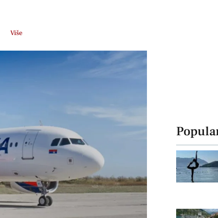
Više
Popula