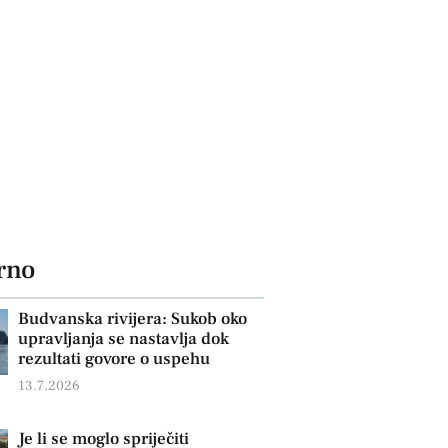
rno
Budvanska rivijera: Sukob oko
upravljanja se nastavlja dok
rezultati govore o uspehu
13.7.2026
Je li se moglo spriječiti