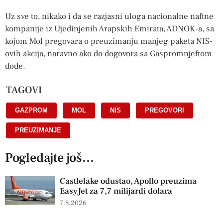
Uz sve to, nikako i da se razjasni uloga nacionalne naftne
kompanije iz Ujedinjenih Arapskih Emirata, ADNOK-a, sa
kojom Mol pregovara o preuzimanju manjeg paketa NIS-
ovih akcija, naravno ako do dogovora sa Gaspromnjeftom
dođe.
TAGOVI
GAZPROM
,
MOL
,
NIS
,
PREGOVORI
,
PREUZIMANJE
Pogledajte još...
Castlelake odustao, Apollo preuzima
EasyJet za 7,7 milijardi dolara
7.8.2026