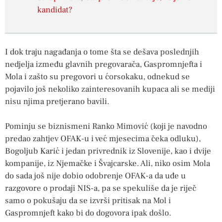
kandidat?
I dok traju nagađanja o tome šta se dešava poslednjih
nedjelja između glavnih pregovarača, Gaspromnjefta i
Mola i zašto su pregovori u ćorsokaku, odnekud se
pojavilo još nekoliko zainteresovanih kupaca ali se mediji
nisu njima pretjerano bavili.
Pominju se biznismeni Ranko Mimović (koji je navodno
predao zahtjev OFAK-u i već mjesecima čeka odluku),
Bogoljub Karić i jedan privrednik iz Slovenije, kao i dvije
kompanije, iz Njemačke i Švajcarske. Ali, niko osim Mola
do sada još nije dobio odobrenje OFAK-a da uđe u
razgovore o prodaji NIS-a, pa se spekuliše da je riječ
samo o pokušaju da se izvrši pritisak na Mol i
Gaspromnjeft kako bi do dogovora ipak došlo.