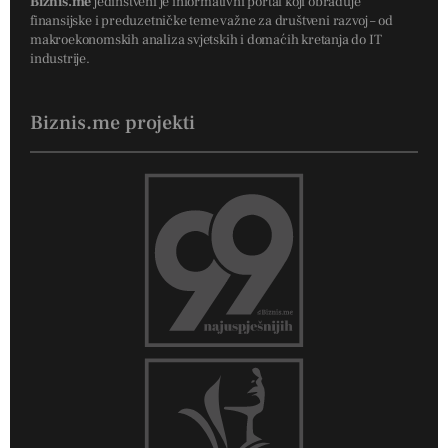
Biznis.me
jedinstveni je informativni portal koji obrađuje
finansijske i preduzetničke teme važne za društveni razvoj – od
makroekonomskih analiza svjetskih i domaćih kretanja do IT
industrije.
Biznis.me projekti