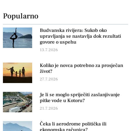
Popularno
Budvanska rivijera: Sukob oko
upravljanja se nastavlja dok rezultati
govore o uspehu
13.7.2026
Koliko je novca potrebno za prosječan
život?
27.7.2026
Je li se moglo spriječiti zaslanjivanje
pitke vode u Kotoru?
21.7.2026
Čeka li aerodrome politička ili
ekonomska računica?