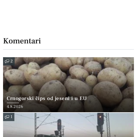
Komentari
2
Crnogorski čips od jeseni i u EU
4.8.2026
1