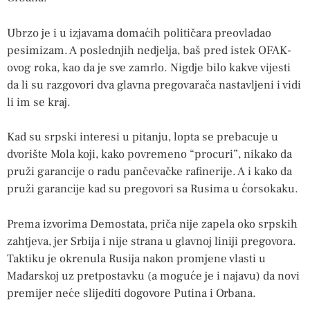
Ubrzo je i u izjavama domaćih političara preovladao
pesimizam. A poslednjih nedjelja, baš pred istek OFAK-
ovog roka, kao da je sve zamrlo. Nigdje bilo kakve vijesti
da li su razgovori dva glavna pregovarača nastavljeni i vidi
li im se kraj.
Kad su srpski interesi u pitanju, lopta se prebacuje u
dvorište Mola koji, kako povremeno “procuri”, nikako da
pruži garancije o radu pančevačke rafinerije. A i kako da
pruži garancije kad su pregovori sa Rusima u ćorsokaku.
Prema izvorima Demostata, priča nije zapela oko srpskih
zahtjeva, jer Srbija i nije strana u glavnoj liniji pregovora.
Taktiku je okrenula Rusija nakon promjene vlasti u
Mađarskoj uz pretpostavku (a moguće je i najavu) da novi
premijer neće slijediti dogovore Putina i Orbana.