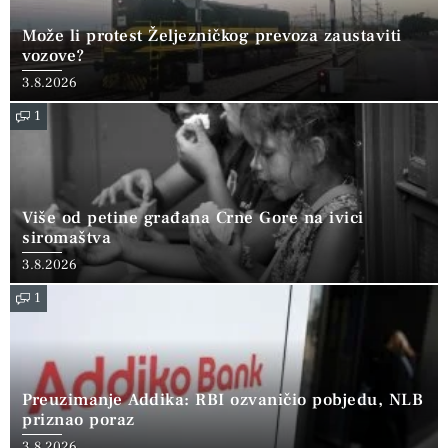
Može li protest Željezničkog prevoza zaustaviti
vozove?
3.8.2026
1
Više od petine građana Crne Gore na ivici
siromaštva
3.8.2026
1
Preuzimanje Addika: RBI ozvaničio pobjedu, NLB
priznao poraz
3.8.2026