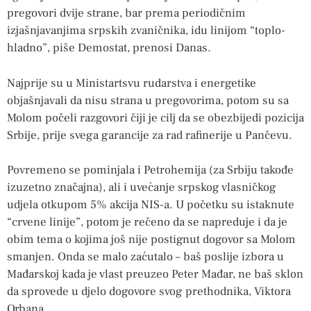
pregovori dvije strane, bar prema periodičnim
izjašnjavanjima srpskih zvaničnika, idu linijom “toplo-
hladno”, piše Demostat, prenosi Danas.
Najprije su u Ministartsvu rudarstva i energetike
objašnjavali da nisu strana u pregovorima, potom su sa
Molom počeli razgovori čiji je cilj da se obezbijedi pozicija
Srbije, prije svega garancije za rad rafinerije u Pančevu.
Povremeno se pominjala i Petrohemija (za Srbiju takođe
izuzetno značajna), ali i uvećanje srpskog vlasničkog
udjela otkupom 5% akcija NIS-a. U početku su istaknute
“crvene linije”, potom je rečeno da se napreduje i da je
obim tema o kojima još nije postignut dogovor sa Molom
smanjen. Onda se malo zaćutalo – baš poslije izbora u
Mađarskoj kada je vlast preuzeo Peter Mađar, ne baš sklon
da sprovede u djelo dogovore svog prethodnika, Viktora
Orbana.