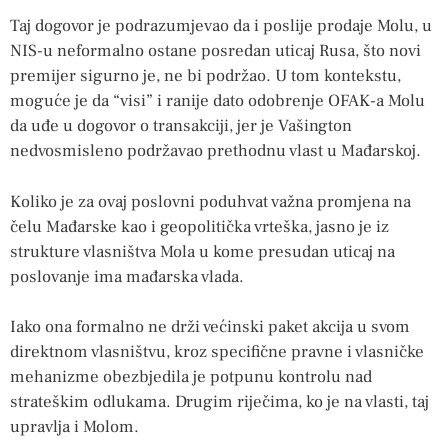
Taj dogovor je podrazumjevao da i poslije prodaje Molu, u
NIS-u neformalno ostane posredan uticaj Rusa, što novi
premijer sigurno je, ne bi podržao. U tom kontekstu,
moguće je da “visi” i ranije dato odobrenje OFAK-a Molu
da uđe u dogovor o transakciji, jer je Vašington
nedvosmisleno podržavao prethodnu vlast u Mađarskoj.
Koliko je za ovaj poslovni poduhvat važna promjena na
čelu Mađarske kao i geopolitička vrteška, jasno je iz
strukture vlasništva Mola u kome presudan uticaj na
poslovanje ima mađarska vlada.
Iako ona formalno ne drži većinski paket akcija u svom
direktnom vlasništvu, kroz specifične pravne i vlasničke
mehanizme obezbjedila je potpunu kontrolu nad
strateškim odlukama. Drugim riječima, ko je na vlasti, taj
upravlja i Molom.