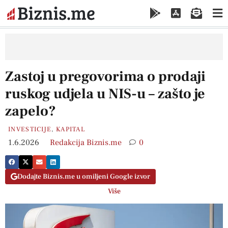
Zastoj u pregovorima o prodaji
ruskog udjela u NIS-u – zašto je
zapelo?
INVESTICIJE
,
KAPITAL
1.6.2026
Redakcija Biznis.me
0
Dodajte Biznis.me u omiljeni Google izvor
Više