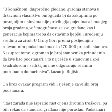
“U konačnom, dugoročno gledano, gradnja stanova u
državnom vlasništvu omogućila bi da zakupnina po
povoljnijim uslovima nije privilegija pojedinaca i manjeg
broja građana, već mogućnost za sve građane kao i
generacije kojima treba da ostavimo ljepšu i uređeniju
sredinu za život. U Crnoj Gori prema posljednjim
relevantnim podacima ima oko 170.000 praznih stanova.
Nasuprot tome, ogroman je broj stanovnika prinuđenih
da žive kao podstanari, i to najčešće u stanovima koji
kvadraturom i sadržajima ne odgovaraju realnim
potrebama domaćinstva”, kazao je Bujišić.
On kroz ovakav program vidi i rješenje za veliki broj
podstanara.
“Rast zarada nije ispratio rast cijena životnih troškova, pa
bih rekao da standard građana nije porastao. Podstanari