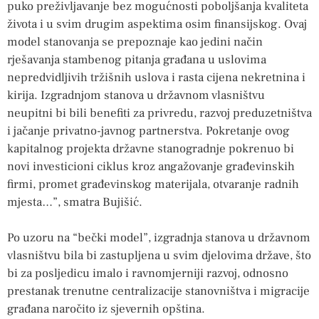
puko preživljavanje bez mogućnosti poboljšanja kvaliteta
života i u svim drugim aspektima osim finansijskog. Ovaj
model stanovanja se prepoznaje kao jedini način
rješavanja stambenog pitanja građana u uslovima
nepredvidljivih tržišnih uslova i rasta cijena nekretnina i
kirija. Izgradnjom stanova u državnom vlasništvu
neupitni bi bili benefiti za privredu, razvoj preduzetništva
i jačanje privatno-javnog partnerstva. Pokretanje ovog
kapitalnog projekta državne stanogradnje pokrenuo bi
novi investicioni ciklus kroz angažovanje građevinskih
firmi, promet građevinskog materijala, otvaranje radnih
mjesta…”, smatra Bujišić.
Po uzoru na “bečki model”, izgradnja stanova u državnom
vlasništvu bila bi zastupljena u svim djelovima države, što
bi za posljedicu imalo i ravnomjerniji razvoj, odnosno
prestanak trenutne centralizacije stanovništva i migracije
građana naročito iz sjevernih opština.