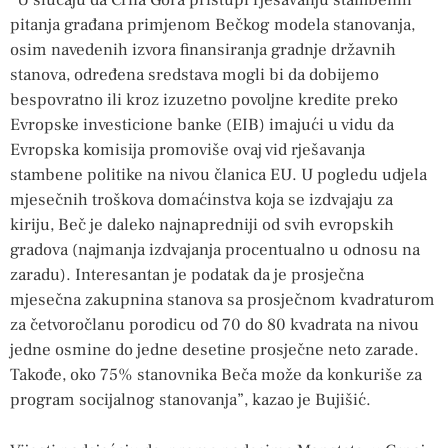
“U slučaju da Crna Gora pristupi rješavanju stambenih
pitanja građana primjenom Bečkog modela stanovanja,
osim navedenih izvora finansiranja gradnje državnih
stanova, određena sredstava mogli bi da dobijemo
bespovratno ili kroz izuzetno povoljne kredite preko
Evropske investicione banke (EIB) imajući u vidu da
Evropska komisija promoviše ovaj vid rješavanja
stambene politike na nivou članica EU. U pogledu udjela
mjesečnih troškova domaćinstva koja se izdvajaju za
kiriju, Beč je daleko najnapredniji od svih evropskih
gradova (najmanja izdvajanja procentualno u odnosu na
zaradu). Interesantan je podatak da je prosječna
mjesečna zakupnina stanova sa prosječnom kvadraturom
za četvoročlanu porodicu od 70 do 80 kvadrata na nivou
jedne osmine do jedne desetine prosječne neto zarade.
Takođe, oko 75% stanovnika Beča može da konkuriše za
program socijalnog stanovanja”, kazao je Bujišić.