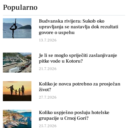
Popularno
Budvanska rivijera: Sukob oko
upravljanja se nastavlja dok rezultati
govore o uspehu
13.7.2026
Je li se moglo spriječiti zaslanjivanje
pitke vode u Kotoru?
21.7.2026
Koliko je novca potrebno za prosječan
život?
27.7.2026
Koliko uspješno posluju hotelske
grupacije u Crnoj Gori?
25.7.2026