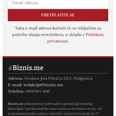
PRETPLATITE SE
Vaša e-mail adresa koristit će se isključivo za
potrebe slanja newslettera, u skladu s
Politikom
privatnosti
.
Adresa:
Serdara Jola Piletića 32/1, Podgorica
E-mail:
redakcija@biznis.me
Telefon:
069/901-666
Biznis.me
jedinstveni je informativni portal koji obrađuje
finansijske i preduzetničke teme važne za društveni razvoj – od
makroekonomskih analiza svjetskih i domaćih kretanja do IT