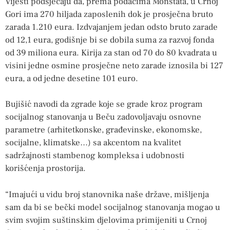
Vijesti podsjećaju da, prema podacima Monstata, u Crnoj
Gori ima 270 hiljada zaposlenih dok je prosječna bruto
zarada 1.210 eura. Izdvajanjem jedan odsto bruto zarade
od 12,1 eura, godišnje bi se dobila suma za razvoj fonda
od 39 miliona eura. Kirija za stan od 70 do 80 kvadrata u
visini jedne osmine prosječne neto zarade iznosila bi 127
eura, a od jedne desetine 101 euro.
Bujišić navodi da zgrade koje se grade kroz program
socijalnog stanovanja u Beču zadovoljavaju osnovne
parametre (arhitetkonske, građevinske, ekonomske,
socijalne, klimatske…) sa akcentom na kvalitet
sadržajnosti stambenog kompleksa i udobnosti
korišćenja prostorija.
“Imajući u vidu broj stanovnika naše države, mišljenja
sam da bi se bečki model socijalnog stanovanja mogao u
svim svojim suštinskim djelovima primijeniti u Crnoj