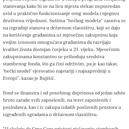
stanovanja kako bi se na licu mjesta stekao neposredan
uvid u praktično funkcionisanje ovog modela i njegovu
društvenu vrijednost. Suština “bečkog modela” zasniva se
na izgradnji stanova u državnom vlasništvu, koji se daju
na korišćenje građanima uz mjesečnu zakupninu koja
svojim iznosom omogućava građanima da razvijaju
kvalitet života dostojan čovjeku u 21. vijeku. Mjesečnim
zakupninama konstantno se prihoduju sredstva
stambenog fonda, što ga čini održivim, pa je kao takav,
‘bečki model’ vjerovatno najstariji i najnapredniji u
Evropi”, kazao je Bujišić.
Fond se finansira i od posebnog doprinosa od jedan odsto
bruto zarade svih zaposlenih, na teret zaposlenih i
poslodavca, kao i iz zakupa izdatih poslovnih prostora u
izgrađenih zgradama u državnom vlasništvu.