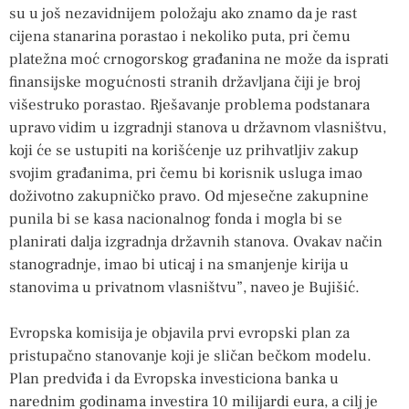
su u još nezavidnijem položaju ako znamo da je rast
cijena stanarina porastao i nekoliko puta, pri čemu
platežna moć crnogorskog građanina ne može da isprati
finansijske mogućnosti stranih državljana čiji je broj
višestruko porastao. Rješavanje problema podstanara
upravo vidim u izgradnji stanova u državnom vlasništvu,
koji će se ustupiti na korišćenje uz prihvatljiv zakup
svojim građanima, pri čemu bi korisnik usluga imao
doživotno zakupničko pravo. Od mjesečne zakupnine
punila bi se kasa nacionalnog fonda i mogla bi se
planirati dalja izgradnja državnih stanova. Ovakav način
stanogradnje, imao bi uticaj i na smanjenje kirija u
stanovima u privatnom vlasništvu”, naveo je Bujišić.
Evropska komisija je objavila prvi evropski plan za
pristupačno stanovanje koji je sličan bečkom modelu.
Plan predviđa i da Evropska investiciona banka u
narednim godinama investira 10 milijardi eura, a cilj je