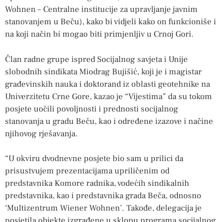
Wohnen – Centralne institucije za upravljanje javnim
stanovanjem u Beču), kako bi vidjeli kako on funkcioniše i
na koji način bi mogao biti primjenljiv u Crnoj Gori.
Član radne grupe ispred Socijalnog savjeta i Unije
slobodnih sindikata Miodrag Bujišić, koji je i magistar
građevinskih nauka i doktorand iz oblasti geotehnike na
Univerzitetu Crne Gore, kazao je “Vijestima” da su tokom
posjete uočili povoljnosti i prednosti socijalnog
stanovanja u gradu Beču, kao i određene izazove i načine
njihovog rješavanja.
“U okviru dvodnevne posjete bio sam u prilici da
prisustvujem prezentacijama upriličenim od
predstavnika Komore radnika, vodećih sindikalnih
predstavnika, kao i predstavnika grada Beča, odnosno
‘Multizentrum Wiener Wohnen’. Takođe, delegacija je
posjetila objekte izgrađene u sklopu programa socijalnog