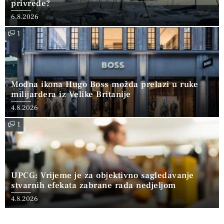
privrede?
6.8.2026
1
Modna ikona Hugo Boss možda prelazi u ruke
milijardera iz Velike Britanije
4.8.2026
1
UPCG: Vrijeme je za objektivno sagledavanje
stvarnih efekata zabrane rada nedjeljom
4.8.2026