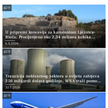
0
U pripremi koncesija za kamenolom Lješnica-
Bioča: Procijenjeno oko 2,34 miliona kubika
kamena
6.8.2026
0
Tranzicija nuklearnog sektora u svijetu zahtjeva
250 milijardi dolara godišnje, WNA traži pomoć
banaka
31.7.2026
0