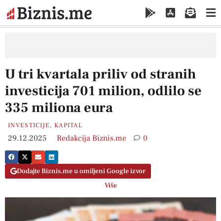
U tri kvartala priliv od stranih
investicija 701 milion, odlilo se
335 miliona eura
INVESTICIJE
,
KAPITAL
29.12.2025
Redakcija Biznis.me
0
Dodajte Biznis.me u omiljeni Google izvor
Više