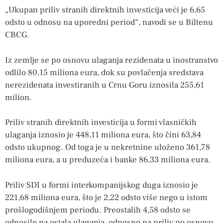
„Ukupan priliv stranih direktnih investicija veći je 6,65
odsto u odnosu na uporedni period“, navodi se u Biltenu
CBCG.
Iz zemlje se po osnovu ulaganja rezidenata u inostranstvo
odlilo 80,15 miliona eura, dok su povlačenja sredstava
nerezidenata investiranih u Crnu Goru iznosila 255,61
milion.
Priliv stranih direktnih investicija u formi vlasničkih
ulaganja iznosio je 448,11 miliona eura, što čini 63,84
odsto ukupnog. Od toga je u nekretnine uloženo 361,78
miliona eura, a u preduzeća i banke 86,33 miliona eura.
Priliv SDI u formi interkompanijskog duga iznosio je
221,68 miliona eura, što je 2,22 odsto više nego u istom
prošlogodišnjem periodu. Preostalih 4,58 odsto se
odnosilo na ostala ulaganja, odnosno na priliv po osnovu