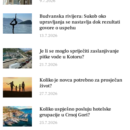
9.7.2026
Budvanska rivijera: Sukob oko
upravljanja se nastavlja dok rezultati
govore o uspehu
13.7.2026
Je li se moglo spriječiti zaslanjivanje
pitke vode u Kotoru?
21.7.2026
Koliko je novca potrebno za prosječan
život?
27.7.2026
Koliko uspješno posluju hotelske
grupacije u Crnoj Gori?
25.7.2026