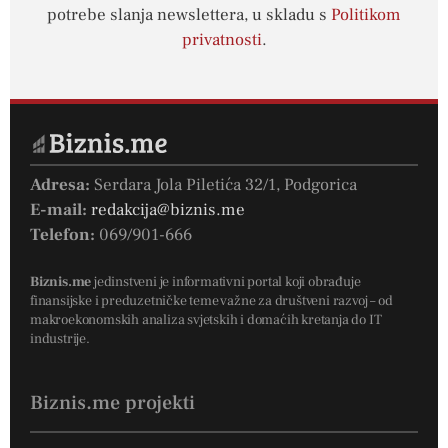
potrebe slanja newslettera, u skladu s
Politikom
privatnosti
.
Adresa:
Serdara Jola Piletića 32/1, Podgorica
E-mail:
redakcija@biznis.me
Telefon:
069/901-666
Biznis.me
jedinstveni je informativni portal koji obrađuje
finansijske i preduzetničke teme važne za društveni razvoj – od
makroekonomskih analiza svjetskih i domaćih kretanja do IT
industrije.
Biznis.me projekti