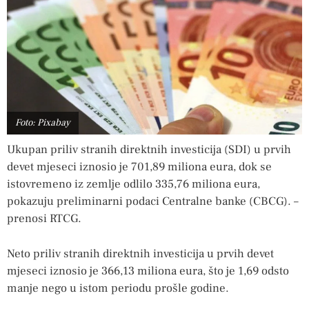
Foto: Pixabay
Ukupan priliv stranih direktnih investicija (SDI) u prvih
devet mjeseci iznosio je 701,89 miliona eura, dok se
istovremeno iz zemlje odlilo 335,76 miliona eura,
pokazuju preliminarni podaci Centralne banke (CBCG). –
prenosi RTCG.
Neto priliv stranih direktnih investicija u prvih devet
mjeseci iznosio je 366,13 miliona eura, što je 1,69 odsto
manje nego u istom periodu prošle godine.