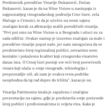
Predstavnik porodične Vinarije Đukanović, Dušan
Đukanović, kazao je da na Wine Vision-u nastupaju iz
najpoznatijeg vinogradarskog područja Crne Gore, sela
Mačuge u Crmnici, te da je učešće na ovom sajmu
značajan korak za afirmaciju malih porodičnih vinarija.
“Prvi put smo na Wine Vision-u u Beogradu i utisci su za
sada odlični. Ovakav nastup je izuzetno značajan za male i
porodične vinarije poput naše, jer nam omogućava da se
predstavimo široj regionalnoj publici, ostvarimo nove
kontakte i pokažemo kvalitet koji crnogorsko vinarstvo
danas ima. U Crnoj Gori postoji sve veći broj posvećenih
vinara koji ulažu u svoje vinograde, tehnologiju i
prepoznatljiv stil, ali nam je ovakva vrsta podrške
neophodna da taj rad dopre do tržišta”, kazao je on.
Vinarija Patrimonio imala je zapaženu i značajnu
prezentaciju na sajmu, gdje je predstavila svoje proizvode
široj publici i profesionalcima iz svijeta vina. Kako je