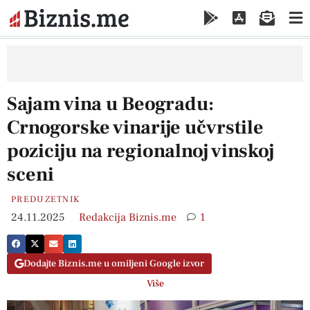
Sajam vina u Beogradu:
Crnogorske vinarije učvrstile
poziciju na regionalnoj vinskoj
sceni
PREDUZETNIK
24.11.2025
Redakcija Biznis.me
1
Dodajte Biznis.me u omiljeni Google izvor
Više