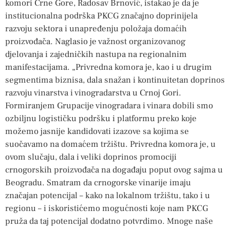
komori Crne Gore, Radosav Brnović, istakao je da je
institucionalna podrška PKCG značajno doprinijela
razvoju sektora i unapređenju položaja domaćih
proizvođača. Naglasio je važnost organizovanog
djelovanja i zajedničkih nastupa na regionalnim
manifestacijama. „Privredna komora je, kao i u drugim
segmentima biznisa, dala snažan i kontinuitetan doprinos
razvoju vinarstva i vinogradarstva u Crnoj Gori.
Formiranjem Grupacije vinogradara i vinara dobili smo
ozbiljnu logističku podršku i platformu preko koje
možemo jasnije kandidovati izazove sa kojima se
suočavamo na domaćem tržištu. Privredna komora je, u
ovom slučaju, dala i veliki doprinos promociji
crnogorskih proizvođača na događaju poput ovog sajma u
Beogradu. Smatram da crnogorske vinarije imaju
značajan potencijal – kako na lokalnom tržištu, tako i u
regionu – i iskoristićemo mogućnosti koje nam PKCG
pruža da taj potencijal dodatno potvrdimo. Mnoge naše