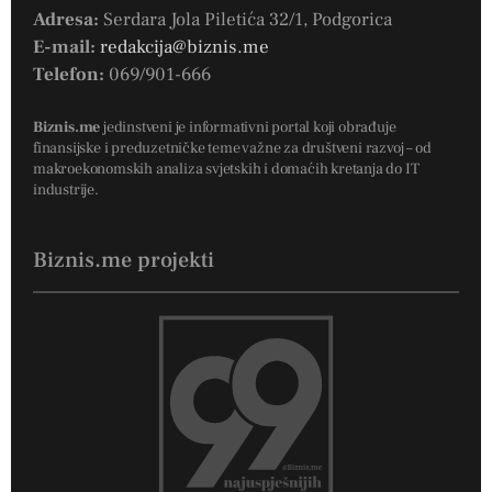
Adresa:
Serdara Jola Piletića 32/1, Podgorica
E-mail:
redakcija@biznis.me
Telefon:
069/901-666
Biznis.me
jedinstveni je informativni portal koji obrađuje
finansijske i preduzetničke teme važne za društveni razvoj – od
makroekonomskih analiza svjetskih i domaćih kretanja do IT
industrije.
Biznis.me projekti