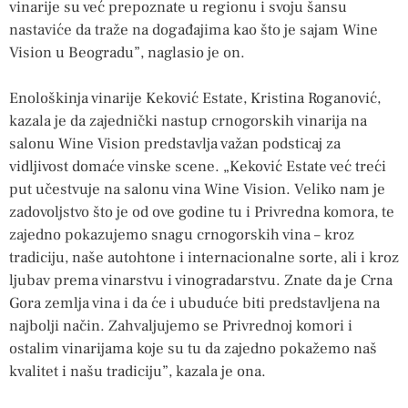
vinarije su već prepoznate u regionu i svoju šansu
nastaviće da traže na događajima kao što je sajam Wine
Vision u Beogradu”, naglasio je on.
Enološkinja vinarije Keković Estate, Kristina Roganović,
kazala je da zajednički nastup crnogorskih vinarija na
salonu Wine Vision predstavlja važan podsticaj za
vidljivost domaće vinske scene. „Keković Estate već treći
put učestvuje na salonu vina Wine Vision. Veliko nam je
zadovoljstvo što je od ove godine tu i Privredna komora, te
zajedno pokazujemo snagu crnogorskih vina – kroz
tradiciju, naše autohtone i internacionalne sorte, ali i kroz
ljubav prema vinarstvu i vinogradarstvu. Znate da je Crna
Gora zemlja vina i da će i ubuduće biti predstavljena na
najbolji način. Zahvaljujemo se Privrednoj komori i
ostalim vinarijama koje su tu da zajedno pokažemo naš
kvalitet i našu tradiciju”, kazala je ona.