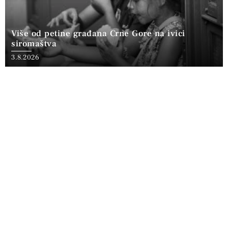
Više od petine građana Crne Gore na ivici
siromaštva
3.8.2026