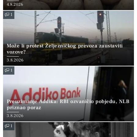
4.8.2026
1
Može li protest Željezničkog prevoza zaustaviti
vozove?
3.8.2026
1
Preuzimanje Addika: RBI ozvaničio pobjedu, NLB
priznao poraz
3.8.2026
1