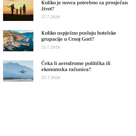
Koliko je novca potrebno za prosječan
život?
27.7.2026
Koliko uspješno posluju hotelske
grupacije u Crnoj Gori?
25.7.2026
Čeka li aerodrome politička ili
ekonomska računica?
22.7.2026