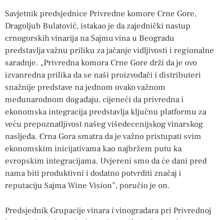
Savjetnik predsjednice Privredne komore Crne Gore,
Dragoljub Bulatović, istakao je da zajednički nastup
crnogorskih vinarija na Sajmu vina u Beogradu
predstavlja važnu priliku za jačanje vidljivosti i regionalne
saradnje. „Privredna komora Crne Gore drži da je ovo
izvanredna prilika da se naši proizvođači i distributeri
snažnije predstave na jednom ovako važnom
međunarodnom događaju, cijeneći da privredna i
ekonomska integracija predstavlja ključnu platformu za
veću prepoznatljivost našeg višedecenijskog vinarskog
nasljeđa. Crna Gora smatra da je važno pristupati svim
ekonomskim inicijativama kao najbržem putu ka
evropskim integracijama. Uvjereni smo da će dani pred
nama biti produktivni i dodatno potvrditi značaj i
reputaciju Sajma Wine Vision”, poručio je on.
Predsjednik Grupacije vinara i vinogradara pri Privrednoj