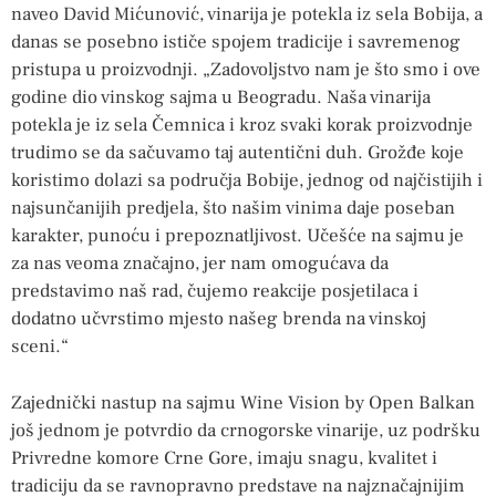
naveo David Mićunović, vinarija je potekla iz sela Bobija, a
danas se posebno ističe spojem tradicije i savremenog
pristupa u proizvodnji. „Zadovoljstvo nam je što smo i ove
godine dio vinskog sajma u Beogradu. Naša vinarija
potekla je iz sela Čemnica i kroz svaki korak proizvodnje
trudimo se da sačuvamo taj autentični duh. Grožđe koje
koristimo dolazi sa područja Bobije, jednog od najčistijih i
najsunčanijih predjela, što našim vinima daje poseban
karakter, punoću i prepoznatljivost. Učešće na sajmu je
za nas veoma značajno, jer nam omogućava da
predstavimo naš rad, čujemo reakcije posjetilaca i
dodatno učvrstimo mjesto našeg brenda na vinskoj
sceni.“
Zajednički nastup na sajmu Wine Vision by Open Balkan
još jednom je potvrdio da crnogorske vinarije, uz podršku
Privredne komore Crne Gore, imaju snagu, kvalitet i
tradiciju da se ravnopravno predstave na najznačajnijim