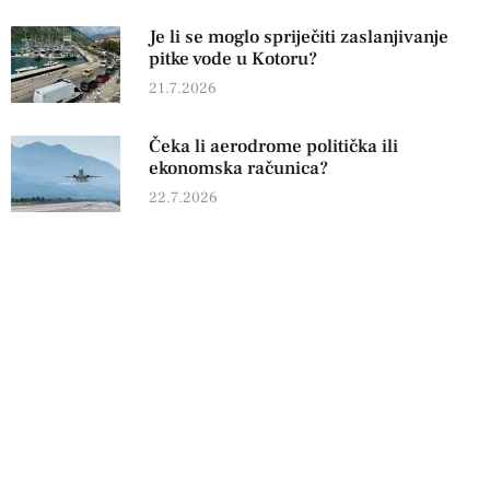
Je li se moglo spriječiti zaslanjivanje
pitke vode u Kotoru?
21.7.2026
Čeka li aerodrome politička ili
ekonomska računica?
22.7.2026