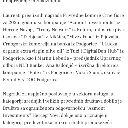
unapređenje menadžmenta.
Laureati prestižnih nagrada Privredne komore Crne Gore
za 2025. godinu su kompanije “Azmont Investments” iz
Herceg Novog, “Trony Network” iz Kotora, Industrija piva
i sokova “Trebjesa” iz Nikšića, “Mivex Food” iz Pljevalja,
Crnogorska komercijalna banka iz Podgorice, “LLucka
organic extra virgin olive oil” iz Tuzi i DigitalDen Hub” iz
Podgorice, kao i Martin Leberle – predsjednik Upravnog
odbora NLB Banke, Ana Radonjić – izvršna direktorica
kompanije “Entext” iz Podgorice i Vukić Stanić, osnivač
Remid Vis DOO Podgorica.
Nagradu za uspješno poslovanje u sektoru usluga, u
kategoriji srednjih i velikih privrednih društava dobilo je
Društvo sa ograničenom odgovornošću “Azmont
Investments” Herceg Novi, dok je isto priznanje u
kategoriji preduzetnika, mikro i malih preduzezeća