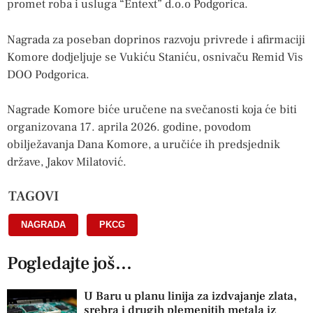
promet roba i usluga “Entext” d.o.o Podgorica.
Nagrada za poseban doprinos razvoju privrede i afirmaciji
Komore dodjeljuje se Vukiću Staniću, osnivaču Remid Vis
DOO Podgorica.
Nagrade Komore biće uručene na svečanosti koja će biti
organizovana 17. aprila 2026. godine, povodom
obilježavanja Dana Komore, a uručiće ih predsjednik
države, Jakov Milatović.
TAGOVI
NAGRADA
,
PKCG
Pogledajte još...
U Baru u planu linija za izdvajanje zlata,
srebra i drugih plemenitih metala iz