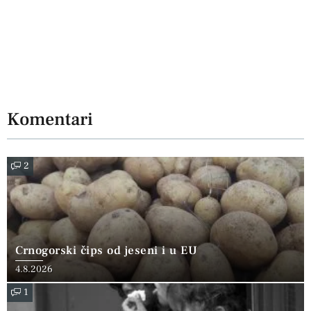
Komentari
2
Crnogorski čips od jeseni i u EU
4.8.2026
1