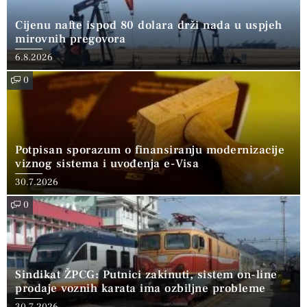
Cijenu nafte ispod 80 dolara drži nada u uspjeh
mirovnih pregovora
6.8.2026
0
Potpisan sporazum o finansiranju modernizacije
viznog sistema i uvođenja e-Visa
30.7.2026
0
Sindikat ŽPCG: Putnici zakinuti, sistem on-line
prodaje voznih karata ima ozbiljne probleme
30.7.2026