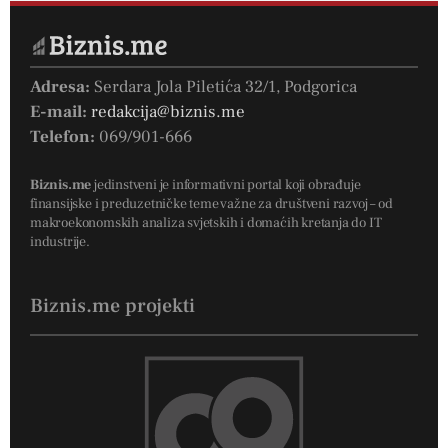
Adresa:
Serdara Jola Piletića 32/1, Podgorica
E-mail:
redakcija@biznis.me
Telefon:
069/901-666
Biznis.me
jedinstveni je informativni portal koji obrađuje
finansijske i preduzetničke teme važne za društveni razvoj – od
makroekonomskih analiza svjetskih i domaćih kretanja do IT
industrije.
Biznis.me projekti