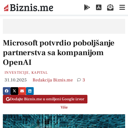
Microsoft potvrdio poboljšanje
partnerstva sa kompanijom
OpenAI
INVESTICIJE
,
KAPITAL
31.10.2025
Redakcija Biznis.me
3
Dodajte Biznis.me u omiljeni Google izvor
Više