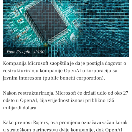
Foto: Freepik - xb100
Kompanija Microsoft saopštila je da je postigla dogovor o
restrukturiranju kompanije OpenAI u korporaciju sa
javnim interesom (public benefit corporation).
Nakon restrukturiranja, Microsoft će držati udio od oko 27
odsto u OpenAI, čija vrijednost iznosi približno 135
milijardi dolara.
Kako prenosi Rojters, ova promjena označava važan korak
u strateškom partnerstvu dvije kompanije, dok OpenAI