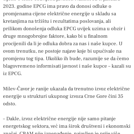
2023. godine EPCG ima pravo da donosi odluke o
promjenama cijene električne energije u skladu sa
kretanjima na tržištu i rezultatima poslovanja, ali
prilikom donošenja odluka EPCG uvijek uzima u obzir i
druge mnogobrojne faktore, kako bi u finalnom
procijenili da li je odluka dobra za nas i naše kupce. U
ovom trenutku, ne postoje najave koje bi upućivale na
promjenu tog tipa. Ukoliko ih bude, razumije se da ćemo
blagovremeno informisati javnost i naše kupce – kazali su
iz EPCG.
Milev-Čavor je ranije ukazala da trenutno izvoz električne
energije u strukturi ukupnog izvoza Crne Gore čini 35
odsto.
– Dakle, izvoz električne energije nije samo pitanje
energetskog sektora, već ima širok društveni i ekonomski
značaj. CBAM nije iznenađenje, najavljen je prije više