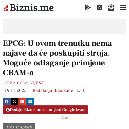
EPCG: U ovom trenutku nema
najave da će poskupiti struja.
Moguće odlaganje primjene
CBAM-a
CRNA GORA
,
VIJESTI
19.11.2025
Redakcija Biznis.me
0
Dodajte Biznis.me u omiljeni Google izvor
Više
Foto: Unsplash