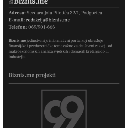
Adresa:
Serdara Jola Piletića 32/1, Podgorica
E-mail:
redakcija@biznis.me
Telefon:
069/901-666
Biznis.me
jedinstveni je informativni portal koji obrađuje
finansijske i preduzetničke teme važne za društveni razvoj – od
makroekonomskih analiza svjetskih i domaćih kretanja do IT
industrije.
Biznis.me projekti