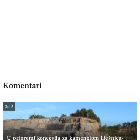
Komentari
0
U pripremi koncesija za kamenolom Lješnica-