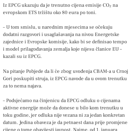
Iz EPCG ukazuju da je trenutno cijena emisije CO₂ na
evropskom ETS tržištu oko 80 eura po toni.
– U tom smislu, u narednim mjesecima se očekuju
dodatni razgovori i usaglašavanja na nivou Energetske
zajednice i Evropske komisije, kako bi se definisao tempo
i model prilagođavanja zemalja koje nijesu članice EU –
kazali su iz EPCG.
Na pitanje Pobjede da li će zbog uvođenja CBAM-a u Crnoj
Gori poskupiti struja, iz EPCG navode da u ovom trenutku
za to nema najava.
– Podsjećamo na činjenicu da EPCG odluku o cijenama
aktivne energije može da donese u bilo kom trenutku u
toku godine, jer odluka nije vezana ni za jedan konkretan
datum. Jedina obaveza je da petnaest dana prije promjene
cijene o tome obavijesti javnost. Naime, od 1. januara