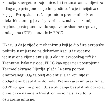
zemalja Energetske zajednice, biti razmatrani zahtjevi za
odlaganje primjene od jedne godine, što je inicijativa o
kojoj je Evropska mreža operatora prenosnih sistema
električne energije već govorila, uz uslov da zemlje
regiona postepeno uvode sopstvene sisteme trgovanja
emisijama (ETS) – navode iz EPCG.
Ukazuju da je riječ o mehanizmu koji je dio šire evropske
politike usmjerene na dekarbonizaciju i uvođenje
jedinstvene cijene emisija u okviru evropskog tržišta.
Trenutno, kako navode, EPCG kao operater postrojenja
Termoelektrane Pljevlja, plaća 24 eura po toni
emitovanog CO₂ za onaj dio emisija za koji nijesu
dodijeljene besplatne dozvole. Prema važećim pravilima,
od 2026. godine predviđa se ukidanje besplatnih dozvola,
čime bi se navedeni trošak odnosio na svaku tonu
ostvarene emisije.