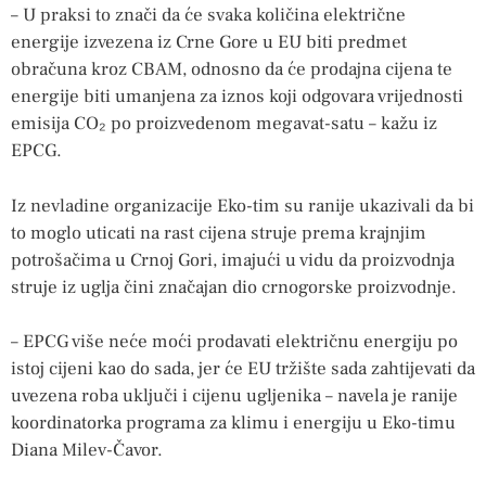
– U praksi to znači da će svaka količina električne
energije izvezena iz Crne Gore u EU biti predmet
obračuna kroz CBAM, odnosno da će prodajna cijena te
energije biti umanjena za iznos koji odgovara vrijednosti
emisija CO₂ po proizvedenom megavat-satu – kažu iz
EPCG.
Iz nevladine organizacije Eko-tim su ranije ukazivali da bi
to moglo uticati na rast cijena struje prema krajnjim
potrošačima u Crnoj Gori, imajući u vidu da proizvodnja
struje iz uglja čini značajan dio crnogorske proizvodnje.
– EPCG više neće moći prodavati električnu energiju po
istoj cijeni kao do sada, jer će EU tržište sada zahtijevati da
uvezena roba uključi i cijenu ugljenika – navela je ranije
koordinatorka programa za klimu i energiju u Eko-timu
Diana Milev-Čavor.