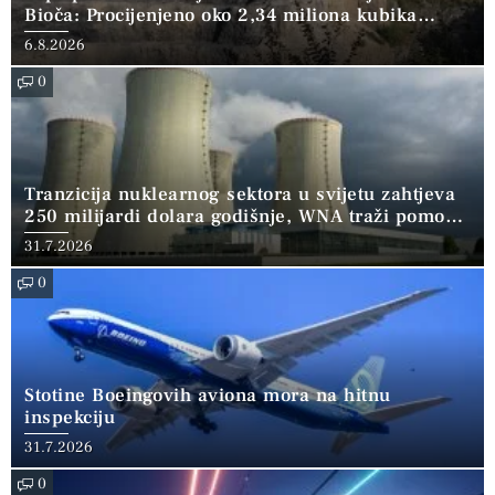
Bioča: Procijenjeno oko 2,34 miliona kubika
kamena
6.8.2026
0
Tranzicija nuklearnog sektora u svijetu zahtjeva
250 milijardi dolara godišnje, WNA traži pomoć
banaka
31.7.2026
0
Stotine Boeingovih aviona mora na hitnu
inspekciju
31.7.2026
0