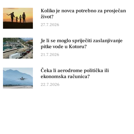
Koliko je novca potrebno za prosječan
život?
27.7.2026
Je li se moglo spriječiti zaslanjivanje
pitke vode u Kotoru?
21.7.2026
Čeka li aerodrome politička ili
ekonomska računica?
22.7.2026