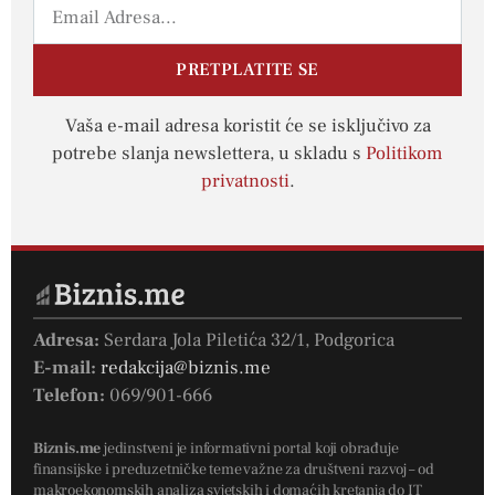
PRETPLATITE SE
Vaša e-mail adresa koristit će se isključivo za
potrebe slanja newslettera, u skladu s
Politikom
privatnosti
.
Adresa:
Serdara Jola Piletića 32/1, Podgorica
E-mail:
redakcija@biznis.me
Telefon:
069/901-666
Biznis.me
jedinstveni je informativni portal koji obrađuje
finansijske i preduzetničke teme važne za društveni razvoj – od
makroekonomskih analiza svjetskih i domaćih kretanja do IT