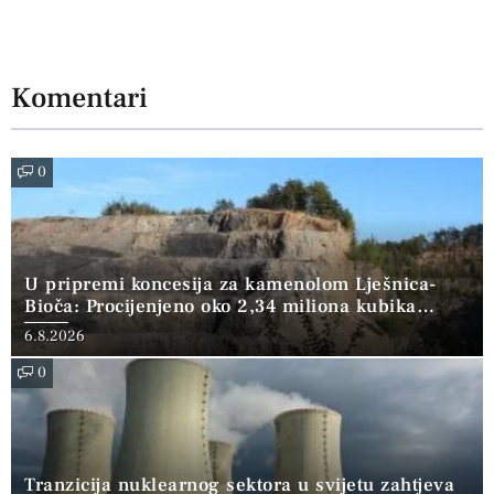
Komentari
0
U pripremi koncesija za kamenolom Lješnica-
Bioča: Procijenjeno oko 2,34 miliona kubika
kamena
6.8.2026
0
Tranzicija nuklearnog sektora u svijetu zahtjeva