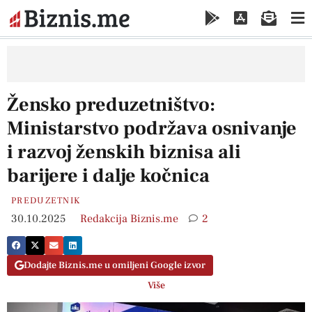
Žensko preduzetništvo:
Ministarstvo podržava osnivanje
i razvoj ženskih biznisa ali
barijere i dalje kočnica
PREDUZETNIK
30.10.2025
Redakcija Biznis.me
2
Dodajte Biznis.me u omiljeni Google izvor
Više