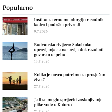
Popularno
Institut za crnu metalurgiju rasadnik
kadra i podrška privredi
9.7.2026
Budvanska rivijera: Sukob oko
upravljanja se nastavlja dok rezultati
govore o uspehu
13.7.2026
Koliko je novca potrebno za prosječan
život?
27.7.2026
Je li se moglo spriječiti zaslanjivanje
pitke vode u Kotoru?
21.7.2026