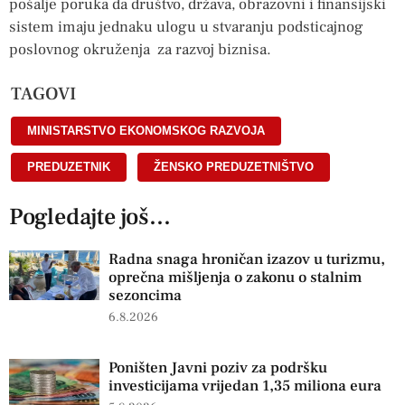
pošalje poruka da društvo, država, obrazovni i finansijski
sistem imaju jednaku ulogu u stvaranju podsticajnog
poslovnog okruženja za razvoj biznisa.
TAGOVI
MINISTARSTVO EKONOMSKOG RAZVOJA
,
PREDUZETNIK
,
ŽENSKO PREDUZETNIŠTVO
Pogledajte još...
Radna snaga hroničan izazov u turizmu,
oprečna mišljenja o zakonu o stalnim
sezoncima
6.8.2026
Poništen Javni poziv za podršku
investicijama vrijedan 1,35 miliona eura