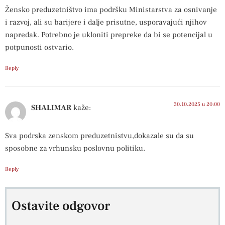
Žensko preduzetništvo ima podršku Ministarstva za osnivanje
i razvoj, ali su barijere i dalje prisutne, usporavajući njihov
napredak. Potrebno je ukloniti prepreke da bi se potencijal u
potpunosti ostvario.
Reply
30.10.2025 u 20:00
SHALIMAR
kaže:
Sva podrska zenskom preduzetnistvu,dokazale su da su
sposobne za vrhunsku poslovnu politiku.
Reply
Ostavite odgovor