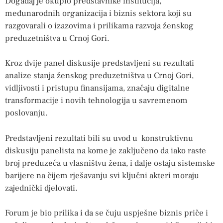
Događaj je okupio predstavnike institucija,
međunarodnih organizacija i biznis sektora koji su
razgovarali o izazovima i prilikama razvoja ženskog
preduzetništva u Crnoj Gori.
Kroz dvije panel diskusije predstavljeni su rezultati
analize stanja ženskog preduzetništva u Crnoj Gori,
vidljivosti i pristupu finansijama, značaju digitalne
transformacije i novih tehnologija u savremenom
poslovanju.
Predstavljeni rezultati bili su uvod u konstruktivnu
diskusiju panelista na kome je zaključeno da iako raste
broj preduzeća u vlasništvu žena, i dalje ostaju sistemske
barijere na čijem rješavanju svi ključni akteri moraju
zajednički djelovati.
Forum je bio prilika i da se čuju uspješne biznis priče i