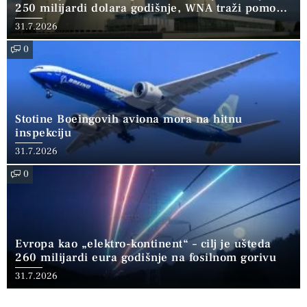
250 milijardi dolara godišnje, WNA traži pomoć
banaka
31.7.2026
0
Stotine Boeingovih aviona mora na hitnu
inspekciju
31.7.2026
0
Evropa kao „elektro-kontinent“ – cilj je ušteda
260 milijardi eura godišnje na fosilnom gorivu
31.7.2026