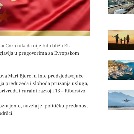
a Gora nikada nije bila bliža EU.
oglavlja u pregovorima sa Evropskom
lova Mari Bjere, u ime predsjedavajuće
anja preduzeća i sloboda pružanja usluga,
rivreda i ruralni razvoj i 13 – Ribarstvo.
poznajemo, navela je, političku predanost
odršci.