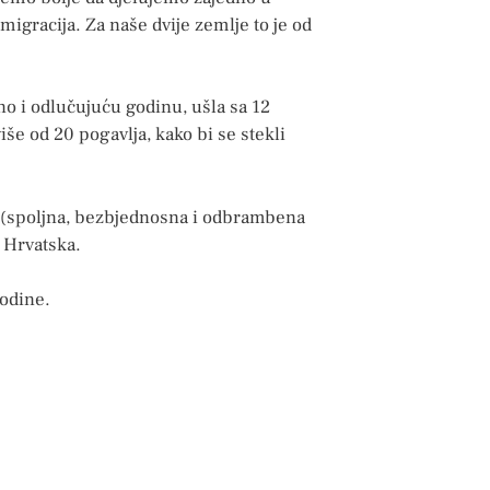
igracija. Za naše dvije zemlje to je od
o i odlučujuću godinu, ušla sa 12
iše od 20 pogavlja, kako bi se stekli
31 (spoljna, bezbjednosna i odbrambena
a Hrvatska.
godine.