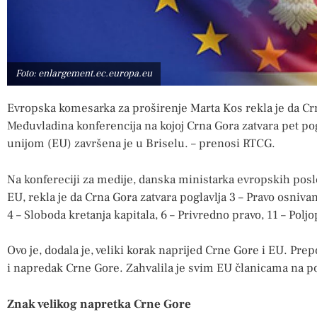
Foto: enlargement.ec.europa.eu
Evropska komesarka za proširenje Marta Kos rekla je da Crn
Međuvladina konferencija na kojoj Crna Gora zatvara pet p
unijom (EU) završena je u Briselu. – prenosi RTCG.
Na konfereciji za medije, danska ministarka evropskih pos
EU, rekla je da Crna Gora zatvara poglavlja 3 – Pravo osniv
4 – Sloboda kretanja kapitala, 6 – Privredno pravo, 11 – Poljop
Ovo je, dodala je, veliki korak naprijed Crne Gore i EU. Pre
i napredak Crne Gore. Zahvalila je svim EU članicama na p
Znak velikog napretka Crne Gore