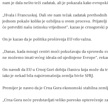
nam je dala nešto teži zadatak, ali je pokazala kako evrops
„Hvala i Francuskoj. Dali ste nam težak zadatak prethodnih d
jednom pokaže koliko je ozbiljna u ovom procesu. Prijatelji 
će potvrditi našu istinsku vrijednost“, kazao je crnogorski 
On je kazao da je politika proširenja EU vrlo važna.
„Danas, kada mnogi centri moći pokušavaju da sprovedu sv
ne možemo imati većeg ideala od ujedinjene Evrope“, rekao 
On navodi da EU u Crnoj Gori dobija članicu koja može da t
iako je nekad bila najsiromašnija zemlja bivše SFRJ.
Premijer je naveo da je Crna Gora ekonomski stabilna zemlja
„Crna Gora neće predstavljati veliko poresko opterećenje za