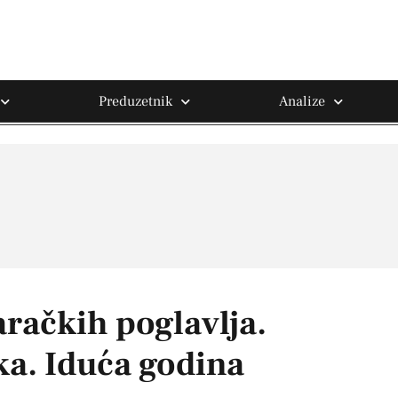
Preduzetnik
Analize
aračkih poglavlja.
ka. Iduća godina