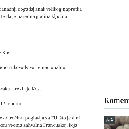
današnji događaj znak velikog napretka
 te da je naredna godina ključna i
e Kos.
ćeno rukovodstvo, te nacionalno
raku“, rekla je Kos.
Koment
12. godine.
eko trećinu poglavlja sa EU, što je čini
2
Gora veoma zahvalna Francuskoj, koja