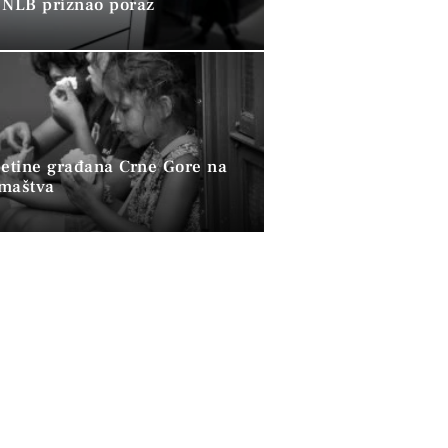
 NLB priznao poraz
petine građana Crne Gore na
omaštva