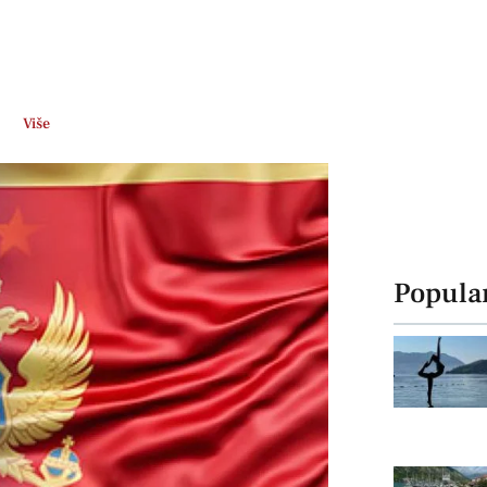
Više
Popula