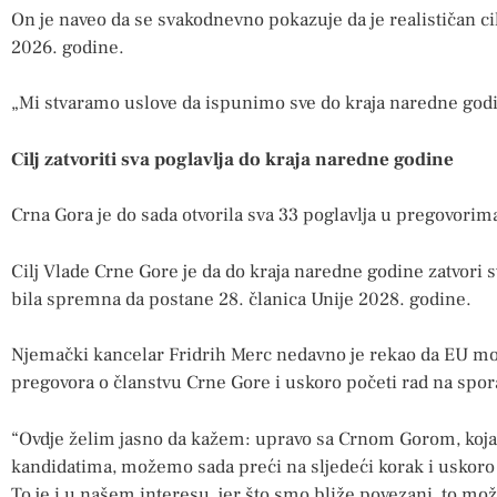
On je naveo da se svakodnevno pokazuje da je realističan cil
2026. godine.
„Mi stvaramo uslove da ispunimo sve do kraja naredne godi
Cilj zatvoriti sva poglavlja do kraja naredne godine
Crna Gora je do sada otvorila sva 33 poglavlja u pregovorim
Cilj Vlade Crne Gore je da do kraja naredne godine zatvori s
bila spremna da postane 28. članica Unije 2028. godine.
Njemački kancelar Fridrih Merc nedavno je rekao da EU mož
pregovora o članstvu Crne Gore i uskoro početi rad na spo
“Ovdje želim jasno da kažem: upravo sa Crnom Gorom, koja
kandidatima, možemo sada preći na sljedeći korak i uskoro
To je i u našem interesu, jer što smo bliže povezani, to m