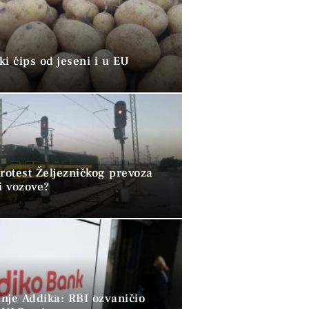
i čips od jeseni i u EU
rotest Željezničkog prevoza
i vozove?
nje Addika: RBI ozvaničio