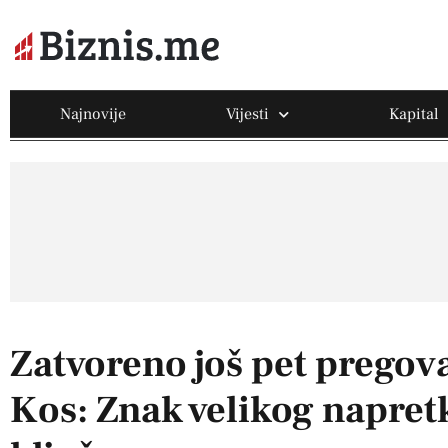
Najnovije
Vijesti
Kapital
Zatvoreno još pet pregov
Kos: Znak velikog napret