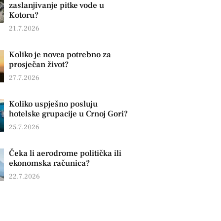
zaslanjivanje pitke vode u
Kotoru?
21.7.2026
Koliko je novca potrebno za
prosječan život?
27.7.2026
Koliko uspješno posluju
hotelske grupacije u Crnoj Gori?
25.7.2026
Čeka li aerodrome politička ili
ekonomska računica?
22.7.2026