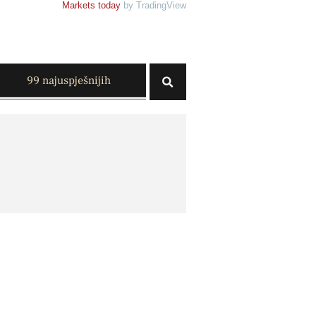
Markets today
by TradingView
99 najuspješnijih