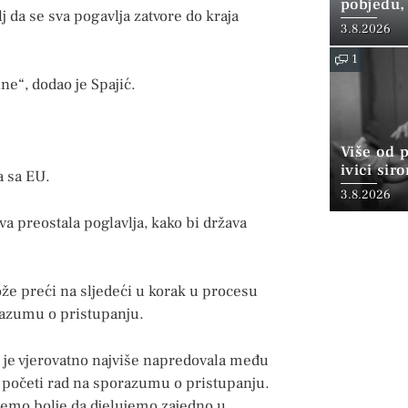
pobjedu,
j da se sva pogavlja zatvore do kraja
3.8.2026
1
ne“, dodao je Spajić.
Više od 
ivici sir
a sa EU.
3.8.2026
va preostala poglavlja, kako bi država
e preći na sljedeći u korak u procesu
razumu o pristupanju.
 je vjerovatno najviše napredovala među
 početi rad na sporazumu o pristupanju.
ožemo bolje da djelujemo zajedno u