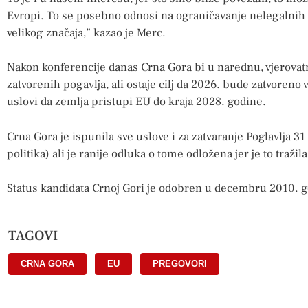
Evropi. To se posebno odnosi na ograničavanje nelegalnih m
velikog značaja,” kazao je Merc.
Nakon konferencije danas Crna Gora bi u narednu, vjerovatn
zatvorenih pogavlja, ali ostaje cilj da 2026. bude zatvoreno v
uslovi da zemlja pristupi EU do kraja 2028. godine.
Crna Gora je ispunila sve uslove i za zatvaranje Poglavlja 
politika) ali je ranije odluka o tome odložena jer je to tražil
Status kandidata Crnoj Gori je odobren u decembru 2010. 
TAGOVI
CRNA GORA
,
EU
,
PREGOVORI