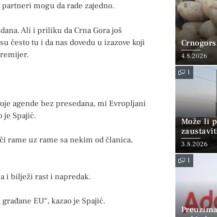
ki partneri mogu da rade zajedno.
ana. Ali i priliku da Crna Gora još
su često tu i da nas dovedu u izazove koji
Crnogorsk
premijer.
4.8.2026
1
oje agende bez presedana, mi Evropljani
je Spajić.
Može li p
zaustavit
rči rame uz rame sa nekim od članica,
3.8.2026
1
 i bilježi rast i napredak.
 građane EU“, kazao je Spajić.
Preuzima