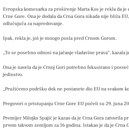
Evropska komesarka za proširenje Marta Kos je rekla da je 
Crne Gore. Ona je dodala da Crna Gora nikada nije bliža EU,
odlučujuča za napredovanje.
Ipak, rekla je, još je mnogo posla pred Crnom Gorom.
„To se posebno odnosi na jačanje vladavine prava“, kazala j
Ona je navela da je Crnoj Gori potrebno fokusirano i posve
jedinstvo.
„Pružićemo podršku dok ne postanete dio EU na svakom ko
Pregovori o pristupanju Crne Gore EU počeli su 29. juna 20
Premijer Milojko Spajić je kazao da je Crna Gora zatvorila pr
prvom takvom zemljom za 16 godina. Istakao je da je Crna 