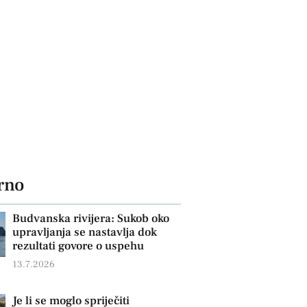
rno
Budvanska rivijera: Sukob oko
upravljanja se nastavlja dok
rezultati govore o uspehu
13.7.2026
Je li se moglo spriječiti