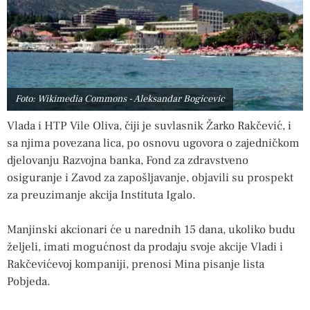
Foto: Wikimedia Commons - Aleksandar Bogicevic
Vlada i HTP Vile Oliva, čiji je suvlasnik Žarko Rakčević, i
sa njima povezana lica, po osnovu ugovora o zajedničkom
djelovanju Razvojna banka, Fond za zdravstveno
osiguranje i Zavod za zapošljavanje, objavili su prospekt
za preuzimanje akcija Instituta Igalo.
Manjinski akcionari će u narednih 15 dana, ukoliko budu
željeli, imati mogućnost da prodaju svoje akcije Vladi i
Rakčevićevoj kompaniji, prenosi Mina pisanje lista
Pobjeda.