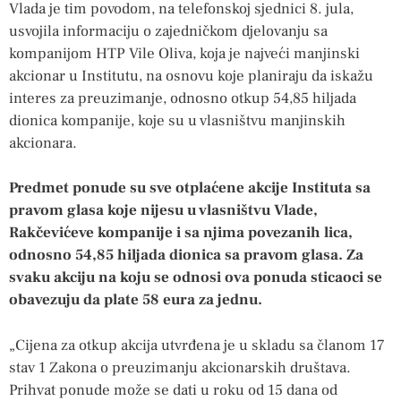
Vlada je tim povodom, na telefonskoj sjednici 8. jula,
usvojila informaciju o zajedničkom djelovanju sa
kompanijom HTP Vile Oliva, koja je najveći manjinski
akcionar u Institutu, na osnovu koje planiraju da iskažu
interes za preuzimanje, odnosno otkup 54,85 hiljada
dionica kompanije, koje su u vlasništvu manjinskih
akcionara.
Predmet ponude su sve otplaćene akcije Instituta sa
pravom glasa koje nijesu u vlasništvu Vlade,
Rakčevićeve kompanije i sa njima povezanih lica,
odnosno 54,85 hiljada dionica sa pravom glasa. Za
svaku akciju na koju se odnosi ova ponuda sticaoci se
obavezuju da plate 58 eura za jednu.
„Cijena za otkup akcija utvrđena je u skladu sa članom 17
stav 1 Zakona o preuzimanju akcionarskih društava.
Prihvat ponude može se dati u roku od 15 dana od