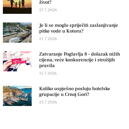
život?
27.7.2026
Je li se moglo spriječiti zaslanjivanje
pitke vode u Kotoru?
21.7.2026
Zatvaranje Poglavlja 8 – dolazak nižih
cijena, veće konkurencije i strožijih
pravila
15.7.2026
Koliko uspješno posluju hotelske
grupacije u Crnoj Gori?
25.7.2026