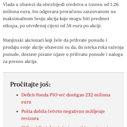
Vlada u obavezi da obezbijedi sredstva u iznosu od 1,26
miliona eura, što odgovara proračunu zasnovanom na
maksimalnom broju akcija koje mogu biti predmet
otkupa, po utvrđenoj cijeni od 58 eura po akciji.
Manjinski akcionari koji žele da prihvate ponudu i
prodaju svoje akcije obavezni su da, do isteka roka važenja
ponude, dostave pisane izjave o prihvatu ponude i naloga
za prenos akcija.
Pročitajte još:
Deficit Fonda PIO već dostigao 232 miliona
eura
Pošta dobila četvrto negativno mišljenje
revizora