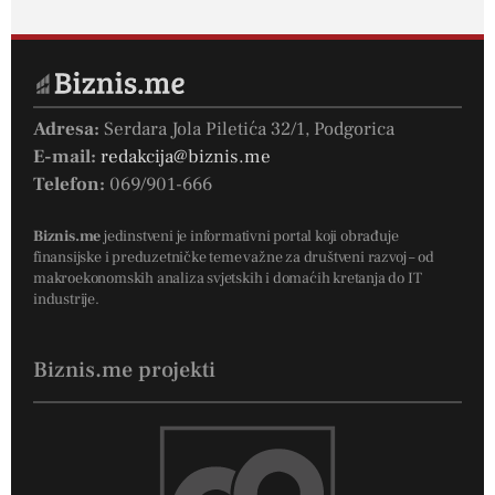
Adresa:
Serdara Jola Piletića 32/1, Podgorica
E-mail:
redakcija@biznis.me
Telefon:
069/901-666
Biznis.me
jedinstveni je informativni portal koji obrađuje
finansijske i preduzetničke teme važne za društveni razvoj – od
makroekonomskih analiza svjetskih i domaćih kretanja do IT
industrije.
Biznis.me projekti