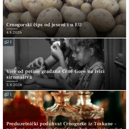
Crnogorski čips od jeseni i u EU
4.8.2026
1
Više od petine građana Crne Gore na ivici
siromaštva
3.8.2026
1
Preduzetnički poduhvat Crnogorke iz Toskane –