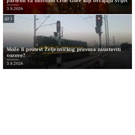
parfemi sa mirisom Crne Gore koji osvajaju svijet
3.8.2026
1
Može li protest Željezničkog prevoza zaustaviti
vozove?
3.8.2026