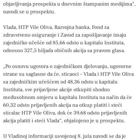
objavljivanja prospekta u dnevnim štampanim medijima“,
navodi se u prospektu.
Vlada, HTP Vile Oliva, Razvojna banka, Fond za
zdravstveno osiguranje i Zavod za zapošljavanje imaju
zajedničko učešće od 85,66 odsto u kapitalu Instituta,
odnosno 327,5 hiljada običnih akcija sa pravom glasa.
„Po osnovu ugovora o zajedničkom djelovanju, ugovorne
strane su saglasne da će, sticaoci – Vlada i HTP Vile Oliva
sa zajedničkim učešćem od 48,36 odsto u kapitalu
Instituta, sve prijavljene akcije otkupiti shodno
međusobnom omjeru u kapitalu Instituta na način da će
60,32 odsto prijavljenih akcija na otkup platiti i steći
sticalac HTP Vile Oliva, dok će 39,68 odsto prijavljenih
akcija platiti i steći Vlada“, objašnjeno je u prospektu.
U Vladinoj informaciji usvojenoj 8. jula navodi se da je