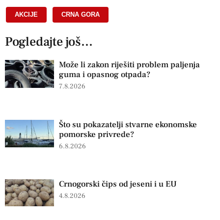
AKCIJE
,
CRNA GORA
Pogledajte još...
Može li zakon riješiti problem paljenja
guma i opasnog otpada?
7.8.2026
Što su pokazatelji stvarne ekonomske
pomorske privrede?
6.8.2026
Crnogorski čips od jeseni i u EU
4.8.2026