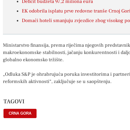
Deficit budžeta 97,2 miliona eura
EK odobrila isplatu prve redovne tranše Crnoj Gor
Domaći hoteli smanjuju zvjezdice zbog visokog p
Ministarstvo finansija, prema riječima njegovih predstavni
makroekonomske stabilnosti, jačanju konkurentnosti i daljo
globalno ekonomsko tržište.
„Odluka S&P je ohrabrujuća poruka investitorima i partneri
reformskih aktivnosti“, zaključuje se u saopštenju.
TAGOVI
CRNA GORA