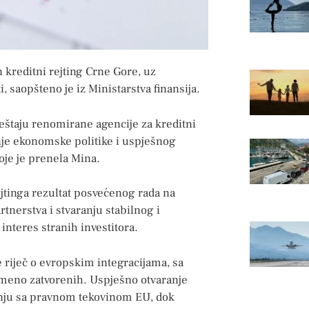
 kreditni rejting Crne Gore, uz
ti, saopšteno je iz Ministarstva finansija.
eštaju renomirane agencije za kreditni
nje ekonomske politike i uspješnog
oje je prenela Mina.
ejtinga rezultat posvećenog rada na
tnerstva i stvaranju stabilnog i
interes stranih investitora.
 riječ o evropskim integracijama, sa
meno zatvorenih. Uspješno otvaranje
anju sa pravnom tekovinom EU, dok