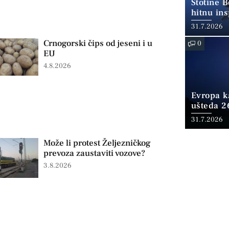
Stotine 
hitnu ins
31.7.2026
Crnogorski čips od jeseni i u
0
EU
4.8.2026
Evropa ka
ušteda 2
fosilnom
31.7.2026
Može li protest Željezničkog
prevoza zaustaviti vozove?
3.8.2026