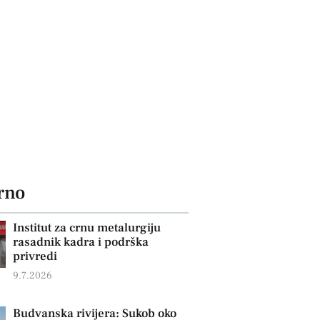
rno
Institut za crnu metalurgiju
rasadnik kadra i podrška
privredi
9.7.2026
Budvanska rivijera: Sukob oko