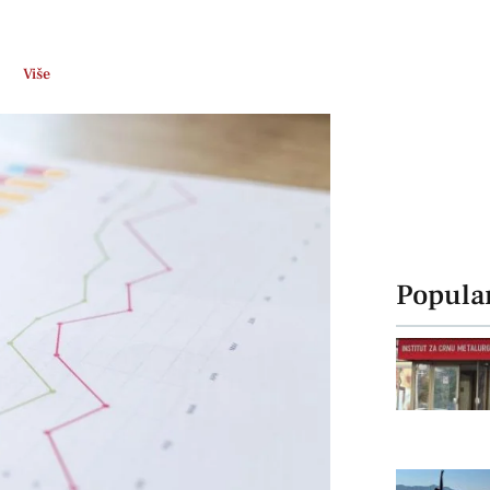
Više
Popula