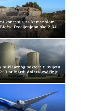
mi koncesija za kamenolom
Bioča: Procijenjeno oko 2,34
kubika kamena
a nuklearnog sektora u svijetu
250 milijardi dolara godišnje,
ži pomoć banaka