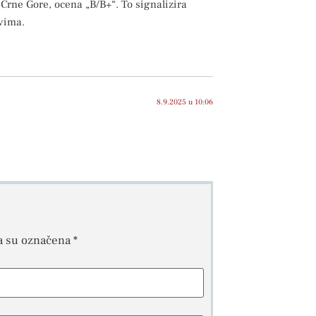
 Crne Gore, ocena „B/B+“. To signalizira
vima.
8.9.2025 u 10:06
a su označena
*