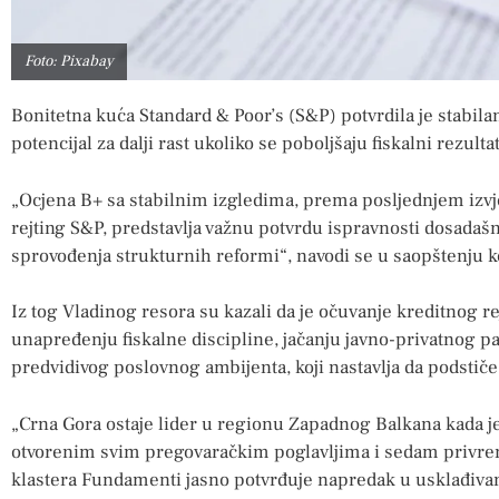
Foto: Pixabay
Bonitetna kuća Standard & Poor’s (S&P) potvrdila je stabilan
potencijal za dalji rast ukoliko se poboljšaju fiskalni rezulta
„Ocjena B+ sa stabilnim izgledima, prema posljednjem izvj
rejting S&P, predstavlja važnu potvrdu ispravnosti dosadaš
sprovođenja strukturnih reformi“, navodi se u saopštenju k
Iz tog Vladinog resora su kazali da je očuvanje kreditnog r
unapređenju fiskalne discipline, jačanju javno-privatnog par
predvidivog poslovnog ambijenta, koji nastavlja da podstiče 
„Crna Gora ostaje lider u regionu Zapadnog Balkana kada je
otvorenim svim pregovaračkim poglavljima i sedam privre
klastera Fundamenti jasno potvrđuje napredak u usklađiv