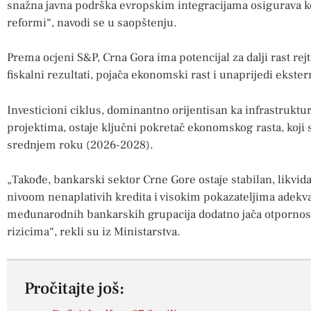
snažna javna podrška evropskim integracijama osigurava k
reformi“, navodi se u saopštenju.
Prema ocjeni S&P, Crna Gora ima potencijal za dalji rast rej
fiskalni rezultati, pojača ekonomski rast i unaprijedi ekster
Investicioni ciklus, dominantno orijentisan ka infrastruktu
projektima, ostaje ključni pokretač ekonomskog rasta, koji s
srednjem roku (2026-2028).
„Takođe, bankarski sektor Crne Gore ostaje stabilan, likvida
nivoom nenaplativih kredita i visokim pokazateljima adekv
međunarodnih bankarskih grupacija dodatno jača otpornost 
rizicima“, rekli su iz Ministarstva.
Pročitajte još: