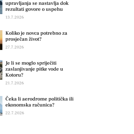
upravljanja se nastavlja dok
rezultati govore o uspehu
13.7.2026
Koliko je novca potrebno za
prosječan život?
27.7.2026
Je li se moglo spriječiti
zaslanjivanje pitke vode u
Kotoru?
21.7.2026
Čeka li aerodrome politička ili
ekonomska računica?
22.7.2026