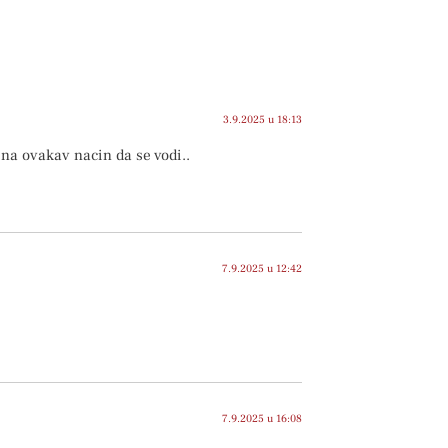
3.9.2025 u 18:13
 na ovakav nacin da se vodi..
7.9.2025 u 12:42
7.9.2025 u 16:08