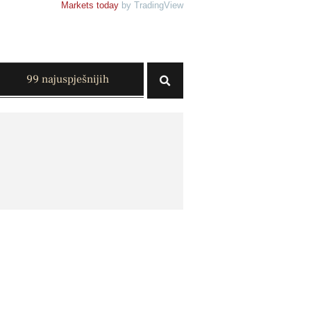
Markets today
by TradingView
99 najuspješnijih