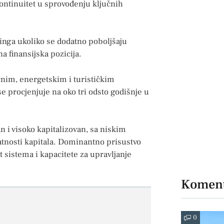
ontinuitet u sprovođenju ključnih
tinga ukoliko se dodatno poboljšaju
na finansijska pozicija.
rnim, energetskim i turističkim
e procjenjuje na oko tri odsto godišnje u
n i visoko kapitalizovan, sa niskim
atnosti kapitala. Dominantno prisustvo
sistema i kapacitete za upravljanje
Koment
0