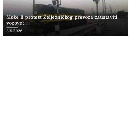
Može li protest Željezničkog prevoza zaustaviti
vozove?
3.8.2026