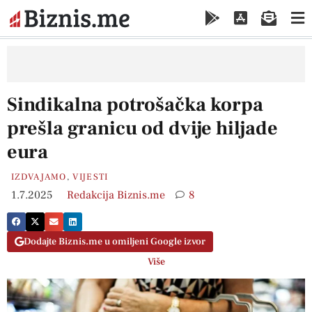
Sindikalna potrošačka korpa
prešla granicu od dvije hiljade
eura
IZDVAJAMO
,
VIJESTI
1.7.2025
Redakcija Biznis.me
8
Dodajte Biznis.me u omiljeni Google izvor
Više