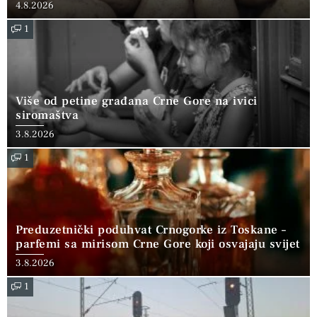
4.8.2026
1
Više od petine građana Crne Gore na ivici
siromaštva
3.8.2026
1
Preduzetnički poduhvat Crnogorke iz Toskane –
parfemi sa mirisom Crne Gore koji osvajaju svijet
3.8.2026
1