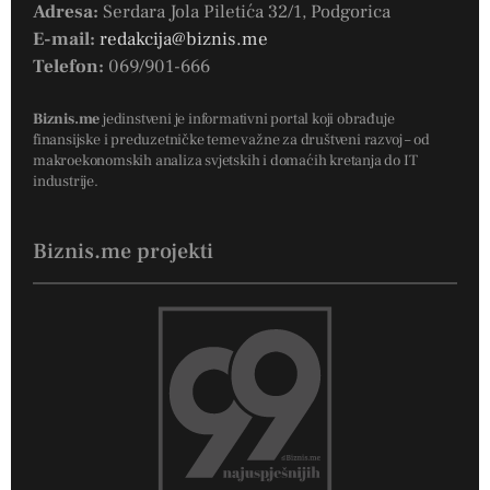
Adresa:
Serdara Jola Piletića 32/1, Podgorica
E-mail:
redakcija@biznis.me
Telefon:
069/901-666
Biznis.me
jedinstveni je informativni portal koji obrađuje
finansijske i preduzetničke teme važne za društveni razvoj – od
makroekonomskih analiza svjetskih i domaćih kretanja do IT
industrije.
Biznis.me projekti