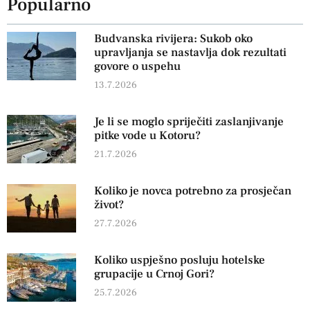
Popularno
Budvanska rivijera: Sukob oko
upravljanja se nastavlja dok rezultati
govore o uspehu
13.7.2026
Je li se moglo spriječiti zaslanjivanje
pitke vode u Kotoru?
21.7.2026
Koliko je novca potrebno za prosječan
život?
27.7.2026
Koliko uspješno posluju hotelske
grupacije u Crnoj Gori?
25.7.2026