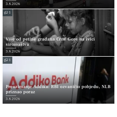
3.8.2026
1
Više od petine građana Crne Gore na ivici
siromaštva
3.8.2026
1
Preuzimanje Addika: RBI ozvaničio pobjedu, NLB
priznao poraz
3.8.2026