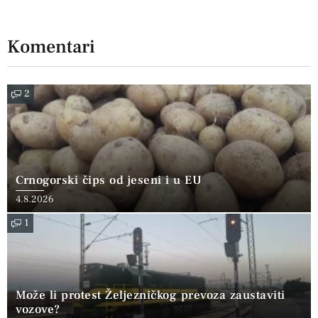
Komentari
2
Crnogorski čips od jeseni i u EU
4.8.2026
1
Može li protest Željezničkog prevoza zaustaviti
vozove?