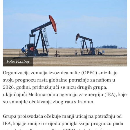
Foto: Pixabay
Organizacija zemalja izvoznica nafte (OPEC) snizila je
svoju prognozu rasta globalne potražnje za naftom u
2026. godini, pridružujući se nizu drugih grupa,
uključujući Međunarodnu agenciju za energiju (IEA), koje
su smanjile očekivanja zbog rata s Iranom.
Grupa proizvođača očekuje manji uticaj na potražnju od
IEA, koja je ranije u srijedu podigla svoju prognozu pada