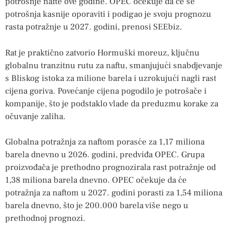
potrošnje nafte ove godine. OPEC očekuje da će se
potrošnja kasnije oporaviti i podigao je svoju prognozu
rasta potražnje u 2027. godini, prenosi SEEbiz.
Rat je praktično zatvorio Hormuški moreuz, ključnu
globalnu tranzitnu rutu za naftu, smanjujući snabdjevanje
s Bliskog istoka za milione barela i uzrokujući nagli rast
cijena goriva. Povećanje cijena pogodilo je potrošače i
kompanije, što je podstaklo vlade da preduzmu korake za
očuvanje zaliha.
Globalna potražnja za naftom porasće za 1,17 miliona
barela dnevno u 2026. godini, predviđa OPEC. Grupa
proizvođača je prethodno prognozirala rast potražnje od
1,38 miliona barela dnevno. OPEC očekuje da će
potražnja za naftom u 2027. godini porasti za 1,54 miliona
barela dnevno, što je 200.000 barela više nego u
prethodnoj prognozi.