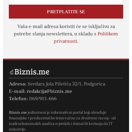
PRETPLATITE SE
Vaša e-mail adresa koristit će se isključivo za
potrebe slanja newslettera, u skladu s
Politikom
privatnosti
.
Adresa:
Serdara Jola Piletića 32/1, Podgorica
E-mail:
redakcija@biznis.me
Telefon:
069/901-666
Biznis.me
jedinstveni je informativni portal koji obrađuje
finansijske i preduzetničke teme važne za društveni razvoj – od
makroekonomskih analiza svjetskih i domaćih kretanja do IT
industrije.