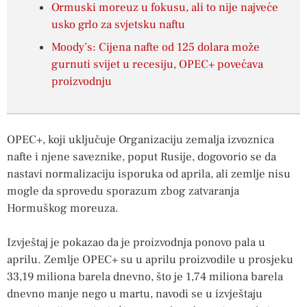
Ormuski moreuz u fokusu, ali to nije najveće
usko grlo za svjetsku naftu
Moody’s: Cijena nafte od 125 dolara može
gurnuti svijet u recesiju, OPEC+ povećava
proizvodnju
OPEC+, koji uključuje Organizaciju zemalja izvoznica
nafte i njene saveznike, poput Rusije, dogovorio se da
nastavi normalizaciju isporuka od aprila, ali zemlje nisu
mogle da sprovedu sporazum zbog zatvaranja
Hormuškog moreuza.
Izvještaj je pokazao da je proizvodnja ponovo pala u
aprilu. Zemlje OPEC+ su u aprilu proizvodile u prosjeku
33,19 miliona barela dnevno, što je 1,74 miliona barela
dnevno manje nego u martu, navodi se u izvještaju