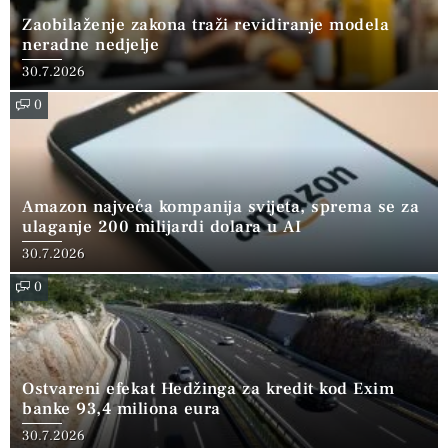
Zaobilaženje zakona traži revidiranje modela
neradne nedjelje
30.7.2026
0
Amazon najveća kompanija svijeta, sprema se za
ulaganje 200 milijardi dolara u AI
30.7.2026
0
Ostvareni efekat Hedžinga za kredit kod Exim
banke 93,4 miliona eura
30.7.2026