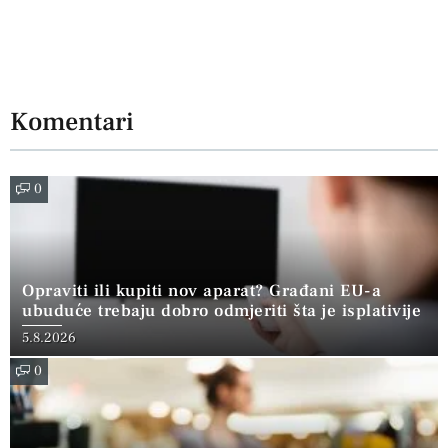
Komentari
0
Opraviti ili kupiti nov aparat? Građani EU-a
ubuduće trebaju dobro odmjeriti šta je isplativije
5.8.2026
0