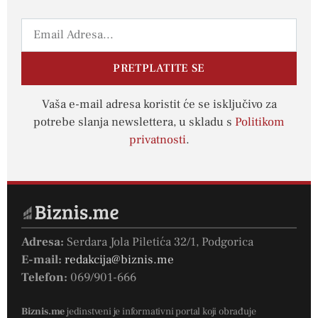
PRETPLATITE SE
Vaša e-mail adresa koristit će se isključivo za
potrebe slanja newslettera, u skladu s
Politikom
privatnosti
.
Adresa:
Serdara Jola Piletića 32/1, Podgorica
E-mail:
redakcija@biznis.me
Telefon:
069/901-666
Biznis.me
jedinstveni je informativni portal koji obrađuje