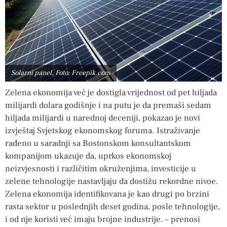
Solarni panel, Foto: Freepik.com
Zelena ekonomija već je dostigla vrijednost od pet hiljada
milijardi dolara godišnje i na putu je da premaši sedam
hiljada milijardi u narednoj deceniji, pokazao je novi
izvještaj Svjetskog ekonomskog foruma. Istraživanje
rađeno u saradnji sa Bostonskom konsultantskom
kompanijom ukazuje da, uprkos ekonomskoj
neizvjesnosti i različitim okruženjima, investicije u
zelene tehnologije nastavljaju da dostižu rekordne nivoe.
Zelena ekonomija identifikovana je kao drugi po brzini
rasta sektor u poslednjih deset godina, posle tehnologije,
i od nje koristi već imaju brojne industrije. – prenosi