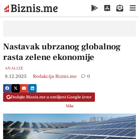
Nastavak ubrzanog globalnog
rasta zelene ekonomije
ANALIZE
8.12.2025
Redakcija Biznis.me
0
Dodajte Biznis.me u omiljeni Google izvor
Više