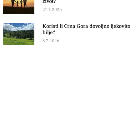
život?
27.7.2026
Koristi li Crna Gora dovoljno ljekovito
bilje?
8.7.2026