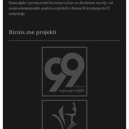
finansijske i preduzetničke teme važne za društveni razvoj – od
makroekonomskih analiza svjetskih i domaćih kretanja do IT
industrije.
Biznis.me projekti