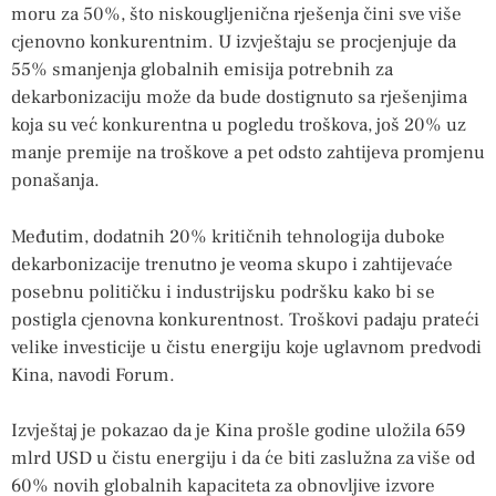
moru za 50%, što niskougljenična rješenja čini sve više
cjenovno konkurentnim. U izvještaju se procjenjuje da
55% smanjenja globalnih emisija potrebnih za
dekarbonizaciju može da bude dostignuto sa rješenjima
koja su već konkurentna u pogledu troškova, još 20% uz
manje premije na troškove a pet odsto zahtijeva promjenu
ponašanja.
Međutim, dodatnih 20% kritičnih tehnologija duboke
dekarbonizacije trenutno je veoma skupo i zahtijevaće
posebnu političku i industrijsku podršku kako bi se
postigla cjenovna konkurentnost. Troškovi padaju prateći
velike investicije u čistu energiju koje uglavnom predvodi
Kina, navodi Forum.
Izvještaj je pokazao da je Kina prošle godine uložila 659
mlrd USD u čistu energiju i da će biti zaslužna za više od
60% novih globalnih kapaciteta za obnovljive izvore