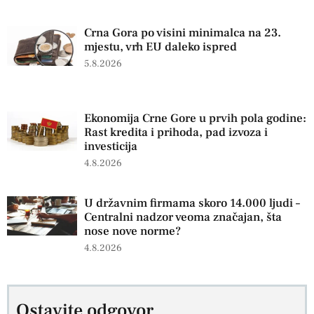
Crna Gora po visini minimalca na 23.
mjestu, vrh EU daleko ispred
5.8.2026
Ekonomija Crne Gore u prvih pola godine:
Rast kredita i prihoda, pad izvoza i
investicija
4.8.2026
U državnim firmama skoro 14.000 ljudi –
Centralni nadzor veoma značajan, šta
nose nove norme?
4.8.2026
Ostavite odgovor