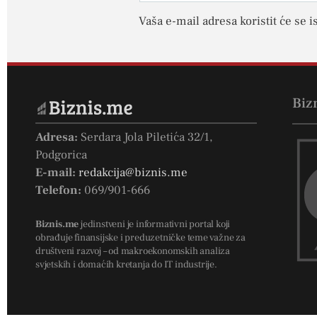
Vaša e-mail adresa koristit će se i
Biz
Adresa:
Serdara Jola Piletića 32/1,
Podgorica
E-mail:
redakcija@biznis.me
Telefon:
069/901-666
Biznis.me
jedinstveni je informativni portal koji
obrađuje finansijske i preduzetničke teme važne za
društveni razvoj – od makroekonomskih analiza
svjetskih i domaćih kretanja do IT industrije.