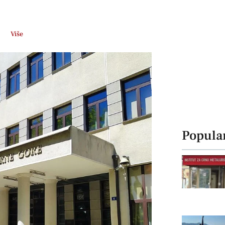
Više
Popula