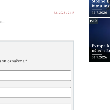
Stotine 
hitnu ins
31.7.2026
7.11.2025 u 21:17
0
rmi
Evropa ka
ušteda 2
fosilnom
31.7.2026
a su označena
*