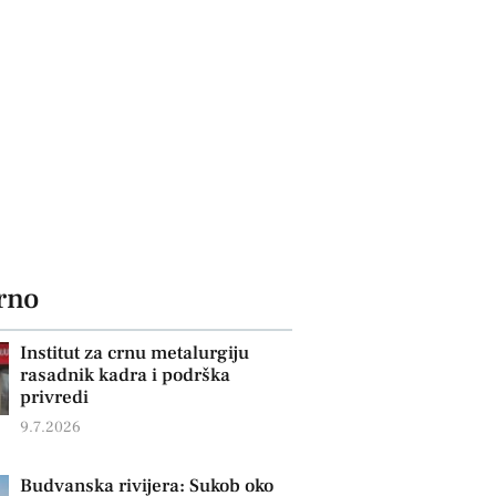
rno
Institut za crnu metalurgiju
rasadnik kadra i podrška
privredi
9.7.2026
Budvanska rivijera: Sukob oko