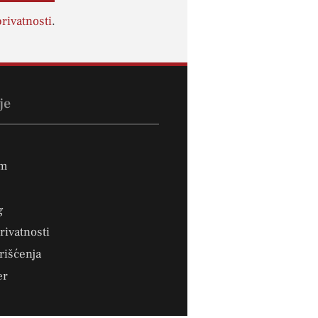
rivatnosti
.
je
um
g
privatnosti
rišćenja
er