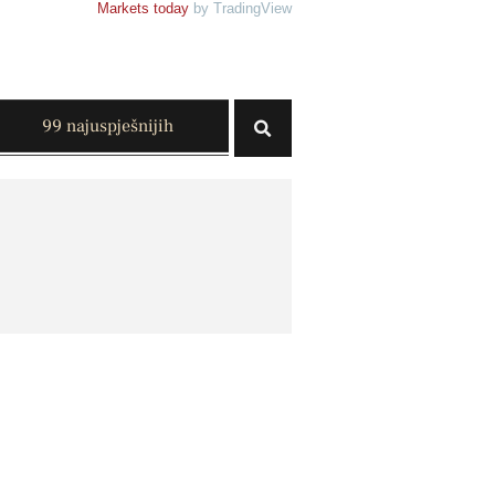
Markets today
by TradingView
99 najuspješnijih