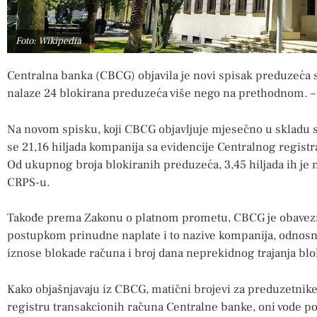
Foto: Wikipedia
Centralna banka (CBCG) objavila je novi spisak preduzeća
nalaze 24 blokirana preduzeća više nego na prethodnom. –
Na novom spisku, koji CBCG objavljuje mjesečno u skladu
se 21,16 hiljada kompanija sa evidencije Centralnog regist
Od ukupnog broja blokiranih preduzeća, 3,45 hiljada ih je 
CRPS-u.
Takođe prema Zakonu o platnom prometu, CBCG je obavezna 
postupkom prinudne naplate i to nazive kompanija, odnosn
iznose blokade računa i broj dana neprekidnog trajanja bl
Kako objašnjavaju iz CBCG, matični brojevi za preduzetnike
registru transakcionih računa Centralne banke, oni vode 