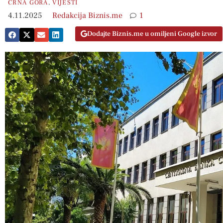
CRNA GORA
,
VIJESTI
4.11.2025
Redakcija Biznis.me
1
Dodajte Biznis.me u omiljeni Google izvor