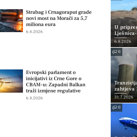
Strabag i Crnagoraput grade
novi most na Morači za 5,7
miliona eura
U pripre
6.8.2026
Lješnica-
miliona 
6.8.2026
0
Evropski parlament o
inicijativi iz Crne Gore o
Tranzicij
CBAM-u: Zapadni Balkan
zahtjeva 
traži izmjene regulative
WNA tra
31.7.2026
6.8.2026
0