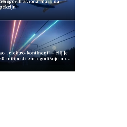
Boeingovih aviona mora na
pekciju
o „elektro-kontinent“ – cilj je
60 milijardi eura godišnje na
 gorivu