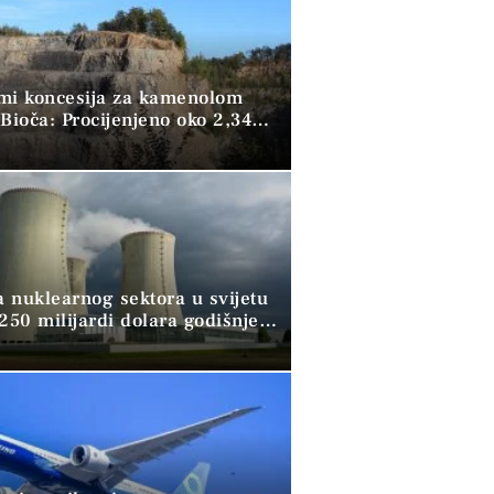
mi koncesija za kamenolom
Bioča: Procijenjeno oko 2,34
kubika kamena
a nuklearnog sektora u svijetu
250 milijardi dolara godišnje,
ži pomoć banaka