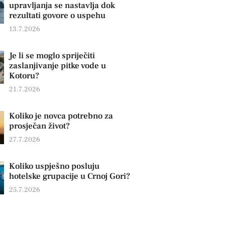
upravljanja se nastavlja dok
rezultati govore o uspehu
13.7.2026
Je li se moglo spriječiti
zaslanjivanje pitke vode u
Kotoru?
21.7.2026
Koliko je novca potrebno za
prosječan život?
27.7.2026
Koliko uspješno posluju
hotelske grupacije u Crnoj Gori?
25.7.2026