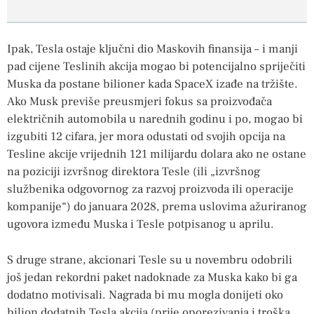
Ipak, Tesla ostaje ključni dio Maskovih finansija – i manji
pad cijene Teslinih akcija mogao bi potencijalno spriječiti
Muska da postane bilioner kada SpaceX izađe na tržište.
Ako Musk previše preusmjeri fokus sa proizvođača
električnih automobila u narednih godinu i po, mogao bi
izgubiti 12 cifara, jer mora odustati od svojih opcija na
Tesline akcije vrijednih 121 milijardu dolara ako ne ostane
na poziciji izvršnog direktora Tesle (ili „izvršnog
službenika odgovornog za razvoj proizvoda ili operacije
kompanije“) do januara 2028, prema uslovima ažuriranog
ugovora između Muska i Tesle potpisanog u aprilu.
S druge strane, akcionari Tesle su u novembru odobrili
još jedan rekordni paket nadoknade za Muska kako bi ga
dodatno motivisali. Nagrada bi mu mogla donijeti oko
bilion dodatnih Tesla akcija (prije oporezivanja i troška