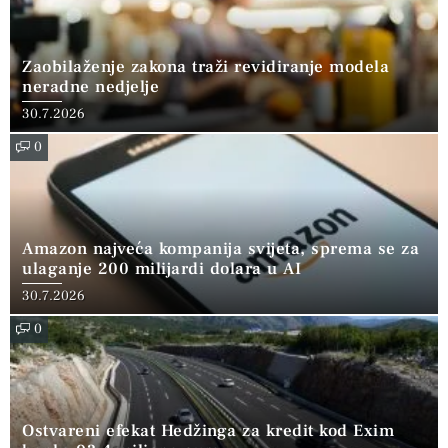
Zaobilaženje zakona traži revidiranje modela
neradne nedjelje
30.7.2026
0
Amazon najveća kompanija svijeta, sprema se za
ulaganje 200 milijardi dolara u AI
30.7.2026
0
Ostvareni efekat Hedžinga za kredit kod Exim