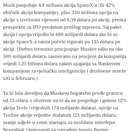
Musk posjeduje 4,8 miliona akcija SpaceX-a (ili 42%
običnih akcija kompanije), plus 350 miliona opcija na
akcije s izvršnom cijenom od 8,39 dolara po akciji, prema
prospektu za IPO predatom prošlog mjeseca. Taj paket
akcija i opcija vrijedio bi 688 milijardi dolara ako bi se
akcije SpaceX-a zaista počele trgovati po 135 dolara po
akciji. (Forbes trenutno procjenjuje Muskov udio na oko
500 milijardi dolara, zasnovano na procjeni da kompanija
vrijedi 1,25 biliona dolara nakon spajanja sa Maskovom
kompanijom za vještačku inteligenciju i društvene mreže
xAI u februaru.)
To bi bilo dovoljno da Muskovo bogatstvo pređe granicu
od 13 cifara, s obzirom na to da on posjeduje i gotovo 12%
akcija Tesle (vrijednih 174 milijarde dolara), opcije na
Tesline akcije vrijedne dodatnih 121 milijardu dolara,
manje udjele u svom startapu za moždane interfejse
Neuralink i kompaniji za izgradnju tunela Boring