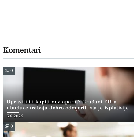
Komentari
0
Opraviti ili kupiti nov aparat? Građani EU-a
ubuduće trebaju dobro odmjeriti šta je isplativije
5.8.2026
0