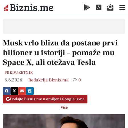
Musk vrlo blizu da postane prvi
bilioner u istoriji – pomaže mu
Space X, ali otežava Tesla
PREDUZETNIK
6.6.2026
Redakcija Biznis.me
0
Dodajte Biznis.me u omiljeni Google izvor
Više