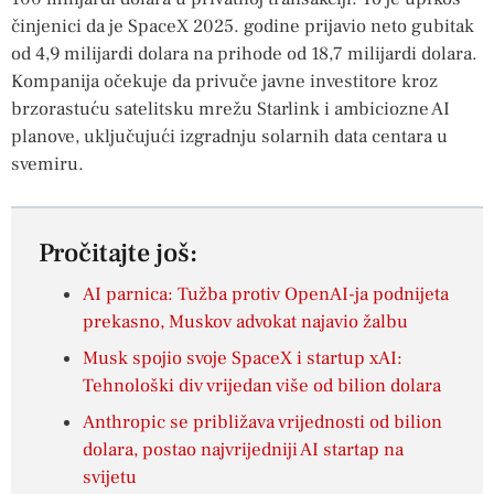
činjenici da je SpaceX 2025. godine prijavio neto gubitak
od 4,9 milijardi dolara na prihode od 18,7 milijardi dolara.
Kompanija očekuje da privuče javne investitore kroz
brzorastuću satelitsku mrežu Starlink i ambiciozne AI
planove, uključujući izgradnju solarnih data centara u
svemiru.
Pročitajte još:
AI parnica: Tužba protiv OpenAI-ja podnijeta
prekasno, Muskov advokat najavio žalbu
Musk spojio svoje SpaceX i startup xAI:
Tehnološki div vrijedan više od bilion dolara
Anthropic se približava vrijednosti od bilion
dolara, postao najvrijedniji AI startap na
svijetu