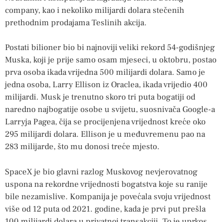
company, kao i nekoliko milijardi dolara stečenih
prethodnim prodajama Teslinih akcija.
Postati bilioner bio bi najnoviji veliki rekord 54-godišnjeg
Muska, koji je prije samo osam mjeseci, u oktobru, postao
prva osoba ikada vrijedna 500 milijardi dolara. Samo je
jedna osoba, Larry Ellison iz Oraclea, ikada vrijedio 400
milijardi. Musk je trenutno skoro tri puta bogatiji od
naredno najbogatije osobe u svijetu, suosnivača Google-a
Larryja Pagea, čija se procijenjena vrijednost kreće oko
295 milijardi dolara. Ellison je u međuvremenu pao na
283 milijarde, što mu donosi treće mjesto.
SpaceX je bio glavni razlog Muskovog nevjerovatnog
uspona na rekordne vrijednosti bogatstva koje su ranije
bile nezamislive. Kompanija je povećala svoju vrijednost
više od 12 puta od 2021. godine, kada je prvi put prešla
100 milijardi dolara u privatnoj transakciji. To je uprkos