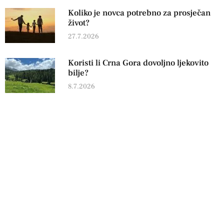
Koliko je novca potrebno za prosječan
život?
27.7.2026
Koristi li Crna Gora dovoljno ljekovito
bilje?
8.7.2026