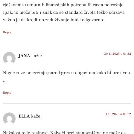
rješavanja trenutnih finansijskih potreba ili rasta potrošnje.
Ipak, to može biti i znak da se standard života teško održava
važno je da kreditno zaduživanje bude odgovorno.
Reply
30.11.2025 u 01:32
JANA
kaže:
Nigde ruze ne cvetaju,narod grca u dugovima kako bi preziveo
..
Reply
1.12.2025 u 05:22
ELLA
kaže:
Nažalost to je realnost. Najveći broj stanovništva ne može da