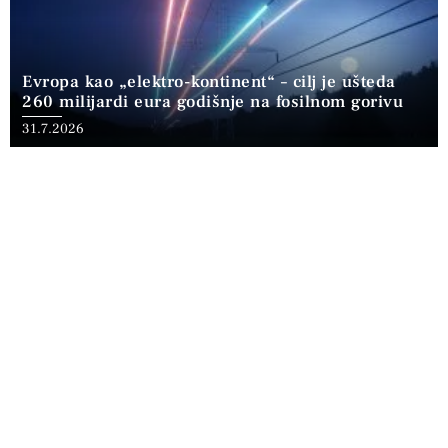
Evropa kao „elektro-kontinent“ – cilj je ušteda
260 milijardi eura godišnje na fosilnom gorivu
31.7.2026