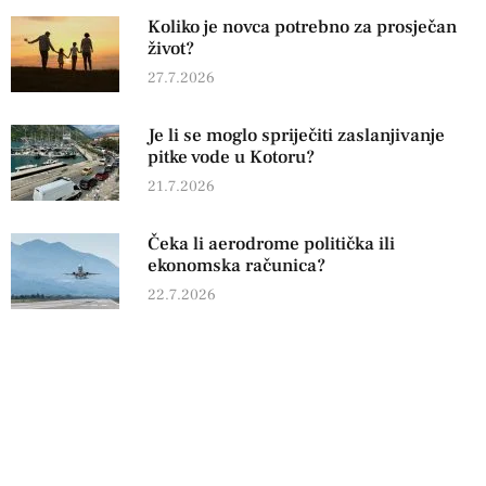
Koliko je novca potrebno za prosječan
život?
27.7.2026
Je li se moglo spriječiti zaslanjivanje
pitke vode u Kotoru?
21.7.2026
Čeka li aerodrome politička ili
ekonomska računica?
22.7.2026