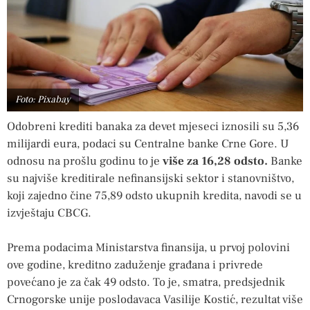
Foto: Pixabay
Odobreni krediti banaka za devet mjeseci iznosili su 5,36
milijardi eura, podaci su Centralne banke Crne Gore. U
odnosu na prošlu godinu to je
više za 16,28 odsto.
Banke
su najviše kreditirale nefinansijski sektor i stanovništvo,
koji zajedno čine 75,89 odsto ukupnih kredita, navodi se u
izvještaju CBCG.
Prema podacima Ministarstva finansija, u prvoj polovini
ove godine, kreditno zaduženje građana i privrede
povećano je za čak 49 odsto. To je, smatra, predsjednik
Crnogorske unije poslodavaca Vasilije Kostić, rezultat više