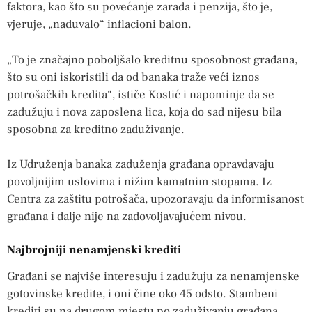
faktora, kao što su povećanje zarada i penzija, što je,
vjeruje, „naduvalo“ inflacioni balon.
„To je značajno poboljšalo kreditnu sposobnost građana,
što su oni iskoristili da od banaka traže veći iznos
potrošačkih kredita“, ističe Kostić i napominje da se
zadužuju i nova zaposlena lica, koja do sad nijesu bila
sposobna za kreditno zaduživanje.
Iz Udruženja banaka zaduženja građana opravdavaju
povoljnijim uslovima i nižim kamatnim stopama. Iz
Centra za zaštitu potrošača, upozoravaju da informisanost
građana i dalje nije na zadovoljavajućem nivou.
Najbrojniji nenamjenski krediti
Građani se najviše interesuju i zadužuju za nenamjenske
gotovinske kredite, i oni čine oko 45 odsto. Stambeni
krediti su na drugom mjestu po zaduživanju građana,