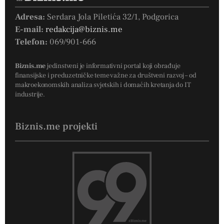
Adresa:
Serdara Jola Piletića 32/1, Podgorica
E-mail:
redakcija@biznis.me
Telefon:
069/901-666
Biznis.me
jedinstveni je informativni portal koji obrađuje
finansijske i preduzetničke teme važne za društveni razvoj – od
makroekonomskih analiza svjetskih i domaćih kretanja do IT
industrije.
Biznis.me projekti