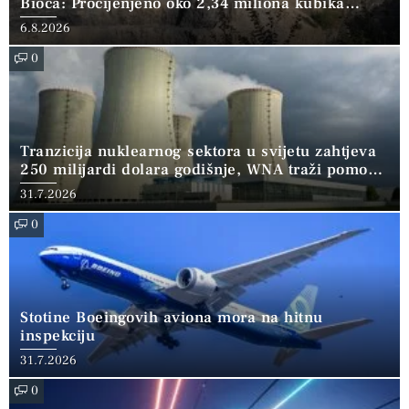
Bioča: Procijenjeno oko 2,34 miliona kubika
kamena
6.8.2026
0
Tranzicija nuklearnog sektora u svijetu zahtjeva
250 milijardi dolara godišnje, WNA traži pomoć
banaka
31.7.2026
0
Stotine Boeingovih aviona mora na hitnu
inspekciju
31.7.2026
0