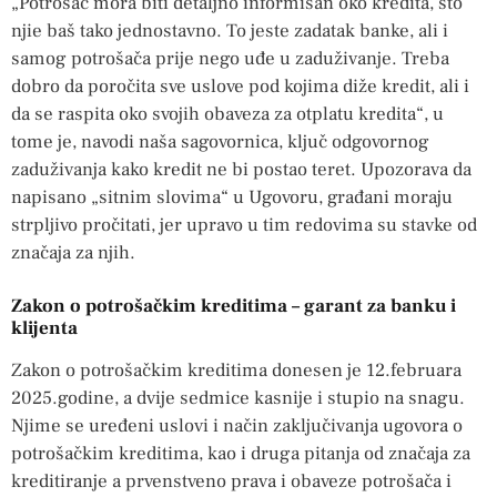
„Potrošač mora biti detaljno informisan oko kredita, što
njie baš tako jednostavno. To jeste zadatak banke, ali i
samog potrošača prije nego uđe u zaduživanje. Treba
dobro da poročita sve uslove pod kojima diže kredit, ali i
da se raspita oko svojih obaveza za otplatu kredita“, u
tome je, navodi naša sagovornica, ključ odgovornog
zaduživanja kako kredit ne bi postao teret. Upozorava da
napisano „sitnim slovima“ u Ugovoru, građani moraju
strpljivo pročitati, jer upravo u tim redovima su stavke od
značaja za njih.
Zakon o potrošačkim kreditima – garant za banku i
klijenta
Zakon o potrošačkim kreditima donesen je 12.februara
2025.godine, a dvije sedmice kasnije i stupio na snagu.
Njime se uređeni uslovi i način zaključivanja ugovora o
potrošačkim kreditima, kao i druga pitanja od značaja za
kreditiranje a prvenstveno prava i obaveze potrošača i