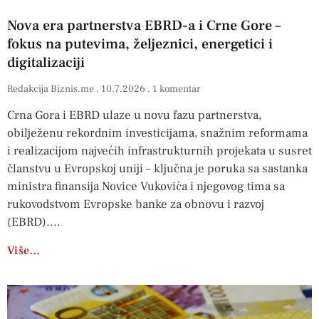
Nova era partnerstva EBRD-a i Crne Gore –
fokus na putevima, željeznici, energetici i
digitalizaciji
Redakcija Biznis.me
10.7.2026
1 komentar
Crna Gora i EBRD ulaze u novu fazu partnerstva,
obilježenu rekordnim investicijama, snažnim reformama
i realizacijom najvećih infrastrukturnih projekata u susret
članstvu u Evropskoj uniji – ključna je poruka sa sastanka
ministra finansija Novice Vukovića i njegovog tima sa
rukovodstvom Evropske banke za obnovu i razvoj
(EBRD).
Više…