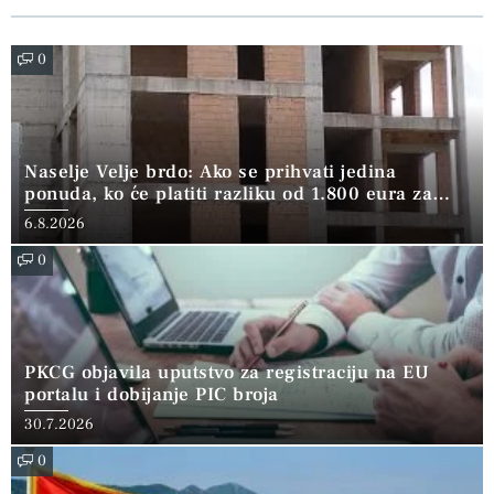
0
Naselje Velje brdo: Ako se prihvati jedina
ponuda, ko će platiti razliku od 1.800 eura za
kvadrat?
6.8.2026
0
PKCG objavila uputstvo za registraciju na EU
portalu i dobijanje PIC broja
30.7.2026
0