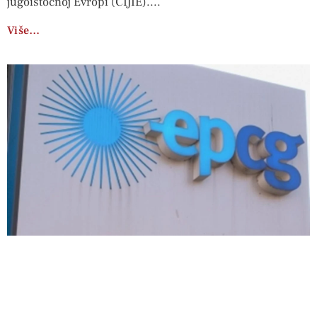
jugoistočnoj Evropi (CIJIE).
Više…