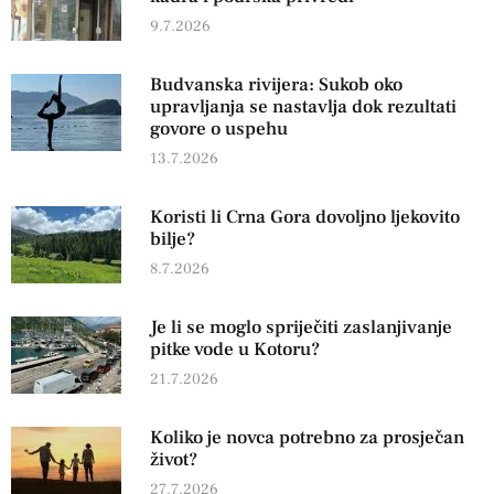
9.7.2026
Budvanska rivijera: Sukob oko
upravljanja se nastavlja dok rezultati
govore o uspehu
13.7.2026
Koristi li Crna Gora dovoljno ljekovito
bilje?
8.7.2026
Je li se moglo spriječiti zaslanjivanje
pitke vode u Kotoru?
21.7.2026
Koliko je novca potrebno za prosječan
život?
27.7.2026