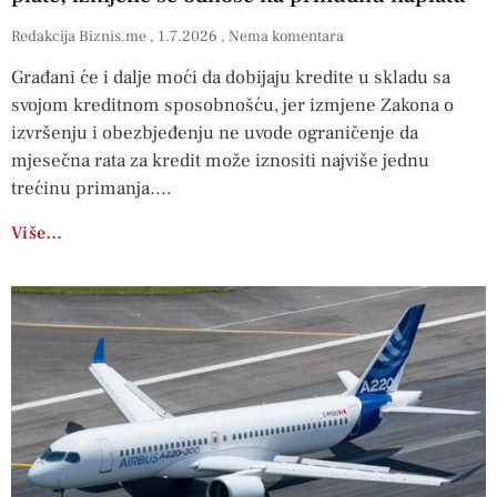
Redakcija Biznis.me
1.7.2026
Nema komentara
Građani će i dalje moći da dobijaju kredite u skladu sa
svojom kreditnom sposobnošću, jer izmjene Zakona o
izvršenju i obezbjeđenju ne uvode ograničenje da
mjesečna rata za kredit može iznositi najviše jednu
trećinu primanja.
Više…