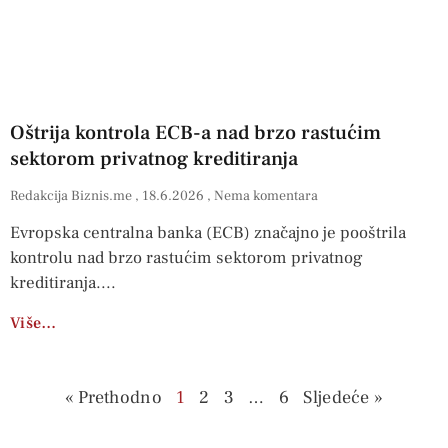
Oštrija kontrola ECB-a nad brzo rastućim
sektorom privatnog kreditiranja
Redakcija Biznis.me
18.6.2026
Nema komentara
Evropska centralna banka (ECB) značajno je pooštrila
kontrolu nad brzo rastućim sektorom privatnog
kreditiranja.
Više…
« Prethodno
1
2
3
…
6
Sljedeće »