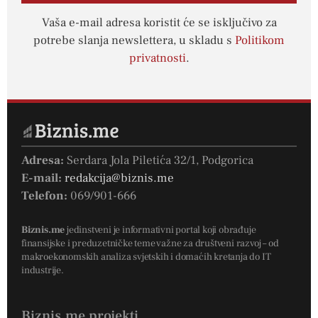
Vaša e-mail adresa koristit će se isključivo za
potrebe slanja newslettera, u skladu s
Politikom
privatnosti
.
Adresa:
Serdara Jola Piletića 32/1, Podgorica
E-mail:
redakcija@biznis.me
Telefon:
069/901-666
Biznis.me
jedinstveni je informativni portal koji obrađuje
finansijske i preduzetničke teme važne za društveni razvoj – od
makroekonomskih analiza svjetskih i domaćih kretanja do IT
industrije.
Biznis.me projekti