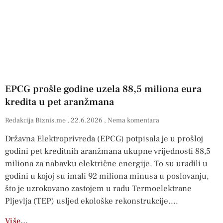
EPCG prošle godine uzela 88,5 miliona eura
kredita u pet aranžmana
Redakcija Biznis.me
22.6.2026
Nema komentara
Državna Elektroprivreda (EPCG) potpisala je u prošloj
godini pet kreditnih aranžmana ukupne vrijednosti 88,5
miliona za nabavku električne energije. To su uradili u
godini u kojoj su imali 92 miliona minusa u poslovanju,
što je uzrokovano zastojem u radu Termoelektrane
Pljevlja (TEP) usljed ekološke rekonstrukcije.
Više…