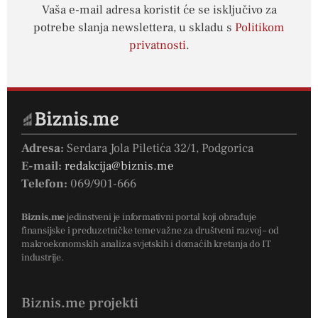
Vaša e-mail adresa koristit će se isključivo za
potrebe slanja newslettera, u skladu s
Politikom
privatnosti
.
Adresa:
Serdara Jola Piletića 32/1, Podgorica
E-mail:
redakcija@biznis.me
Telefon:
069/901-666
Biznis.me
jedinstveni je informativni portal koji obrađuje
finansijske i preduzetničke teme važne za društveni razvoj – od
makroekonomskih analiza svjetskih i domaćih kretanja do IT
industrije.
Biznis.me projekti