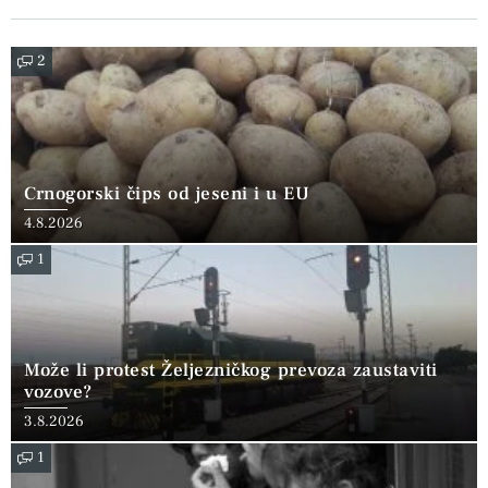
2
Crnogorski čips od jeseni i u EU
4.8.2026
1
Može li protest Željezničkog prevoza zaustaviti
vozove?
3.8.2026
1