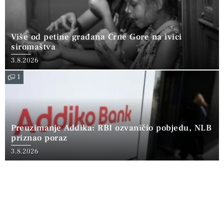
Više od petine građana Crne Gore na ivici
siromaštva
3.8.2026
1
Preuzimanje Addika: RBI ozvaničio pobjedu, NLB
priznao poraz
3.8.2026