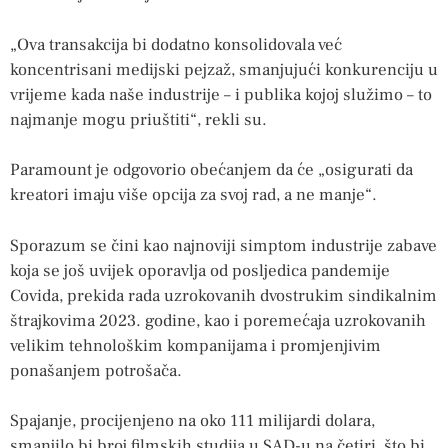
„Ova transakcija bi dodatno konsolidovala već
koncentrisani medijski pejzaž, smanjujući konkurenciju u
vrijeme kada naše industrije – i publika kojoj služimo – to
najmanje mogu priuštiti“, rekli su.
Paramount je odgovorio obećanjem da će „osigurati da
kreatori imaju više opcija za svoj rad, a ne manje“.
Sporazum se čini kao najnoviji simptom industrije zabave
koja se još uvijek oporavlja od posljedica pandemije
Covida, prekida rada uzrokovanih dvostrukim sindikalnim
štrajkovima 2023. godine, kao i poremećaja uzrokovanih
velikim tehnološkim kompanijama i promjenjivim
ponašanjem potrošača.
Spajanje, procijenjeno na oko 111 milijardi dolara,
smanjilo bi broj filmskih studija u SAD-u na četiri, što bi